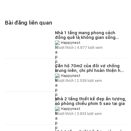
Bài đăng liên quan
Nhà 1 tầng mang phong cách
đồng quê là không gian sống
tuyệt vời để tận hưởng thiên
Happynest
nhiên yên bình
5
lượt thích |
4.977
lượt xem
Căn hộ 70m2 của đôi vợ chồng
trung niên, chi phí hoàn thiện hết
350 triệu đồng
Happynest
4
lượt thích |
2.539
lượt xem
Nhà 2 tầng thiết kế đẹp ấn tượng,
có phòng chiếu phim 5 sao tại gia
Happynest
4
lượt thích |
3.933
lượt xem