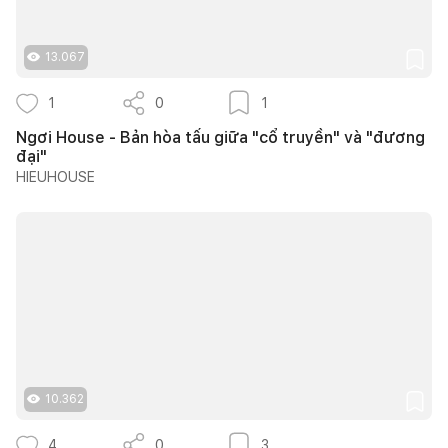
13.067
1
0
1
Ngơi House - Bản hòa tấu giữa "cổ truyền" và "đương
đại"
HIEUHOUSE
10.362
4
0
3