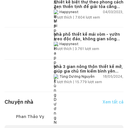
Thiết kế biệt thự theo phong cách
Zen thiền tịnh để giải tỏa căng
thẳng
04/03/2023,
Happynest
4
lượt thích |
7.604
lượt xem
Nhà phố thiết kế mái vòm - vườn
treo độc đáo, không gian sống
xanh mát của vợ chồng gia chủ
Happynest
trẻ tuổi
2
lượt thích |
3.761
lượt xem
Nhà 3 gian nông thôn thiết kế mở,
giúp gia chủ tìm kiếm bình yên
sau những ngày làm việc vất vả
18/05/2024,
Tùng Dương Nguyễn
6
lượt thích |
15.779
lượt xem
Chuyện nhà
Xem tất cả
Phan Thảo Vy