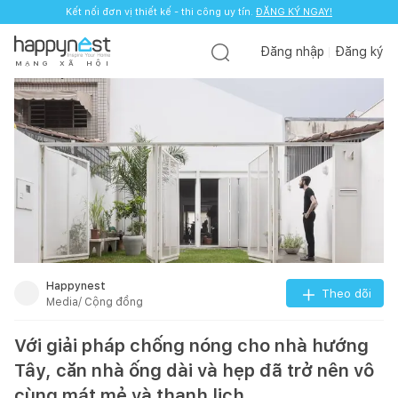
Kết nối đơn vị thiết kế - thi công uy tín.
ĐĂNG KÝ NGAY!
Đăng nhập
Đăng ký
M
Ạ
N
G
X
Ã
H
Ộ
I
Happynest
Theo dõi
Media/ Cộng đồng
Với giải pháp chống nóng cho nhà hướng
Tây, căn nhà ống dài và hẹp đã trở nên vô
cùng mát mẻ và thanh lịch