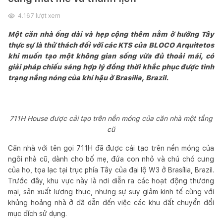
4.167
lượt xem
Một căn nhà ống dài và hẹp cộng thêm nằm ở hướng Tây
thực sự là thử thách đối với các KTS của BLOCO Arquitetos
khi muốn tạo một không gian sống vừa đủ thoải mái, có
giải pháp chiếu sáng hợp lý đồng thời khắc phục được tình
trạng nắng nóng của khí hậu ở Brasília, Brazil.
711H House được cải tạo trên nền móng của căn nhà một tầng
cũ
Căn nhà với tên gọi 711H đã được cải tạo trên nền móng của
ngôi nhà cũ, dành cho bố mẹ, đứa con nhỏ và chú chó cưng
của họ, tọa lạc tại trục phía Tây của đại lộ W3 ở Brasília, Brazil.
Trước đây, khu vực này là nơi diễn ra các hoạt động thương
mại, sản xuất lương thực, nhưng sự suy giảm kinh tế cùng với
khủng hoảng nhà ở đã dẫn đến việc các khu đất chuyển đổi
mục đích sử dụng.