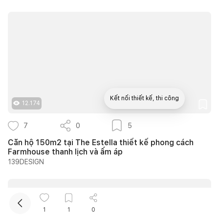
Kết nối thiết kế, thi công
12.174
7
0
5
Mua sắm hoàn thiện nhà
Căn hộ 150m2 tại The Estella thiết kế phong cách
Farmhouse thanh lịch và ấm áp
139DESIGN
1
1
0