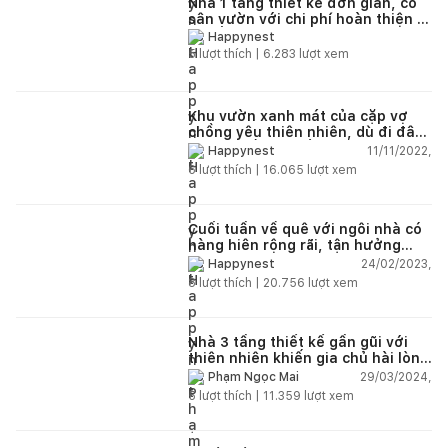
Nhà 1 tầng thiết kế đơn giản, có
sân vườn với chi phí hoàn thiện 1
tỷ đồng
Happynest
5
lượt thích |
6.283
lượt xem
Khu vườn xanh mát của cặp vợ
chồng yêu thiên nhiên, dù đi đâu
cũng muốn trở về nhà
11/11/2022,
Happynest
6
lượt thích |
16.065
lượt xem
Cuối tuần về quê với ngôi nhà có
hàng hiên rộng rãi, tận hưởng
giây phút thư giãn yên bình
24/02/2023,
Happynest
8
lượt thích |
20.756
lượt xem
Nhà 3 tầng thiết kế gần gũi với
thiên nhiên khiến gia chủ hài lòng
hơn cả mong đợi
29/03/2024,
Phạm Ngọc Mai
5
lượt thích |
11.359
lượt xem