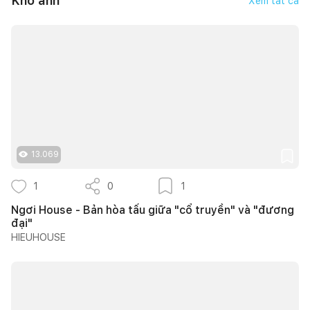
Kho ảnh
Xem tất cả
13.069
1
0
1
Ngơi House - Bản hòa tấu giữa "cổ truyền" và "đương
đại"
HIEUHOUSE