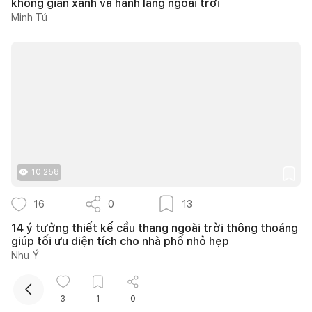
không gian xanh và hành lang ngoài trời
Minh Tú
Kết nối thiết kế, thi công
10.258
16
0
13
14 ý tưởng thiết kế cầu thang ngoài trời thông thoáng
giúp tối ưu diện tích cho nhà phố nhỏ hẹp
Như Ý
3
1
0