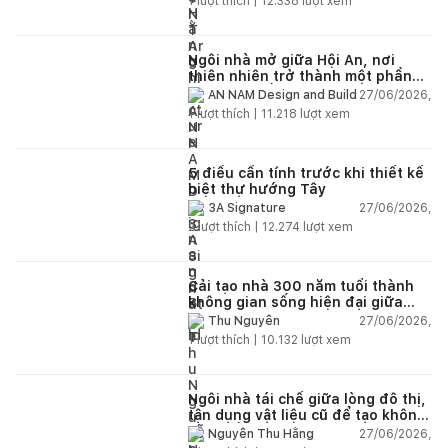
1
lượt thích |
12.338
lượt xem
Ngôi nhà mở giữa Hội An, nơi
thiên nhiên trở thành một phần
của cuộc sống
27/06/2026,
AN NAM Design and Build
1
lượt thích |
11.218
lượt xem
5 điều cần tính trước khi thiết kế
biệt thự hướng Tây
27/06/2026,
3A Signature
2
lượt thích |
12.274
lượt xem
Cải tạo nhà 300 năm tuổi thành
không gian sống hiện đại giữa
thiên nhiên
27/06/2026,
Thu Nguyễn
1
lượt thích |
10.132
lượt xem
Ngôi nhà tái chế giữa lòng đô thị,
tận dụng vật liệu cũ để tạo không
gian sống linh hoạt
27/06/2026,
Nguyễn Thu Hằng