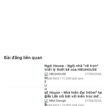
Bài đăng liên quan
Ngơi House - Ngôi nhà "vẽ trọn"
triết lý thiết kế của HIEUHOUSE
27/06/2026,
HIEUHOUSE
3
lượt thích |
11.258
lượt xem
LT House – Nhà hiện đại 340m² tại
Đắk Lắk nổi bật với kiến trúc mở
và hệ sân vườn kết nối thiên
27/06/2026,
NNA Design
nhiên
3
lượt thích |
15.835
lượt xem