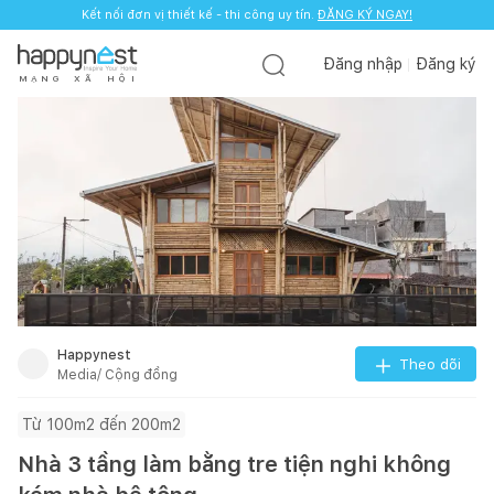
Kết nối đơn vị thiết kế - thi công uy tín.
ĐĂNG KÝ NGAY!
Đăng nhập
Đăng ký
M
Ạ
N
G
X
Ã
H
Ộ
I
Happynest
Theo dõi
Media/ Cộng đồng
Từ 100m2 đến 200m2
Nhà 3 tầng làm bằng tre tiện nghi không