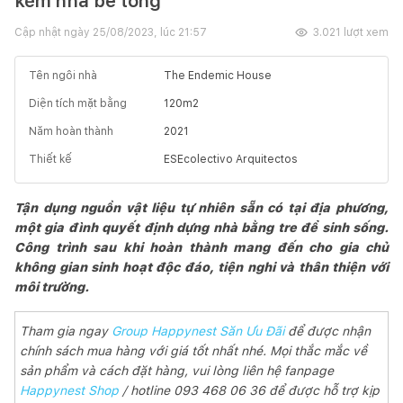
kém nhà bê tông
Cập nhật ngày
25/08/2023, lúc 21:57
3.021
lượt xem
Tên ngôi nhà
The Endemic House
Diện tích mặt bằng
120
m2
Năm hoàn thành
2021
Thiết kế
ESEcolectivo Arquitectos
Tận dụng nguồn vật liệu tự nhiên sẵn có tại địa phương,
một gia đình quyết định dựng nhà bằng tre để sinh sống.
Công trình sau khi hoàn thành mang đến cho gia chủ
không gian sinh hoạt độc đáo, tiện nghi và thân thiện với
môi trường.
Tham gia ngay
Group Happynest Săn Ưu Đãi
để được nhận
chính sách mua hàng với giá tốt nhất nhé. Mọi thắc mắc về
sản phẩm và cách đặt hàng, vui lòng liên hệ fanpage
Happynest Shop
/ hotline 093 468 06 36 để được hỗ trợ kịp