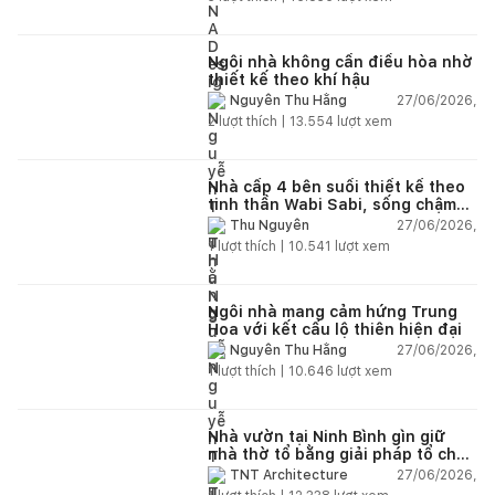
Ngôi nhà không cần điều hòa nhờ
thiết kế theo khí hậu
27/06/2026,
Nguyễn Thu Hằng
2
lượt thích |
13.554
lượt xem
Nhà cấp 4 bên suối thiết kế theo
tinh thần Wabi Sabi, sống chậm
giữa thiên nhiên
27/06/2026,
Thu Nguyễn
1
lượt thích |
10.541
lượt xem
Ngôi nhà mang cảm hứng Trung
Hoa với kết cấu lộ thiên hiện đại
27/06/2026,
Nguyễn Thu Hằng
1
lượt thích |
10.646
lượt xem
Nhà vườn tại Ninh Bình gìn giữ
nhà thờ tổ bằng giải pháp tổ chức
lại không gian
27/06/2026,
TNT Architecture