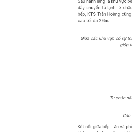
Sau hành lang là khu vực b
dây chuyền tủ lạnh -> chậu
bếp, KTS Trần Hoàng cũng l
cao tối đa 2,6m.
Giữa các khu vực có sự thay
giúp 
Tủ chức năn
Các 
Kết nối giữa bếp - ăn và ph