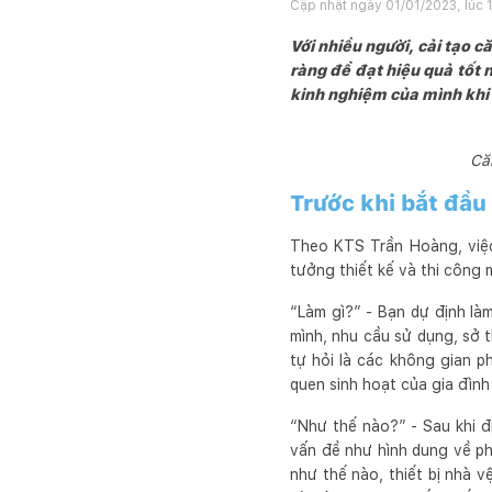
Cập nhật ngày
01/01/2023, lúc 
Với nhiều người, cải tạo 
ràng để đạt hiệu quả tốt 
kinh nghiệm của mình khi t
Că
Trước khi bắt đầu 
Theo KTS Trần Hoàng, việc
tưởng thiết kế và thi công m
“Làm gì?” - Bạn dự định làm
mình, nhu cầu sử dụng, sở t
tự hỏi là các không gian p
quen sinh hoạt của gia đìn
“Như thế nào?” - Sau khi đ
vấn đề như hình dung về ph
như thế nào, thiết bị nhà 