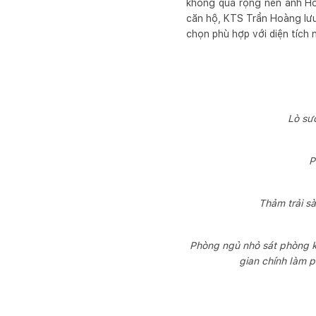
không quá rộng nên anh Ho
căn hộ, KTS Trần Hoàng lưu 
chọn phù hợp với diện tích 
Lò sư
P
Thảm trải s
Phòng ngủ nhỏ sát phòng k
gian chính làm p