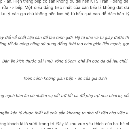
ếp - ăn. Hiện trạng bếp có sẵn không đủ dài nên KTS Trần Hoàng đã 
 rửa -> bếp. Một điều đáng tiếc nhất của căn bếp là không đặt đư
ưu ý các gia chủ không nên làm hệ tủ bếp quá cao để đảm bảo tỷ 
 đổi về chất liệu sàn để tạo ranh giới. Hệ tủ kho và tủ giày được thi
tăng tối đa công năng sử dụng đồng thời tạo cảm giác liền mạch, gọ
Bàn ăn kích thước dài 1m8, rộng 85cm, ghế ăn bọc da dễ lau chùi
Toàn cảnh không gian bếp - ăn của gia đình
g cạnh bàn ăn có nhiệm vụ cất trữ tất cả đồ phụ trợ như chai lọ, c
ngăn kéo tủ được thiết kế chia sẵn khoang to nhỏ rất tiện cho việc lư
òng khách là lò sưởi trang trí. Đây là khu vực yêu thích của hai bé n