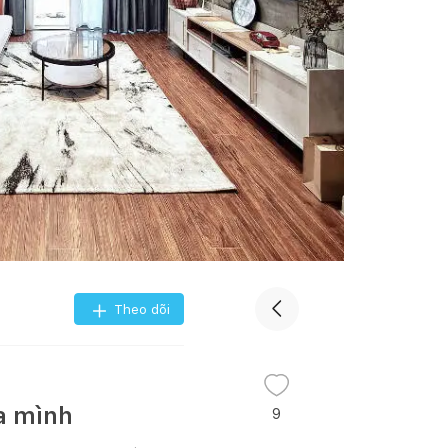
Theo dõi
ủa mình
9