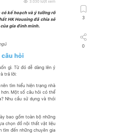
3.030
lượt xem
 có kế hoạch và ý tưởng rõ
3
Thất HK Housing đã chia sẻ
ộ của gia đình mình.
ngủ
0
c câu hỏi
ốn gì. Từ đó dễ dàng lên ý
à trả lời:
 nên tìm hiểu hiện trạng nhà
ễ hơn. Một số câu hỏi có thể
ưa? Nhu cầu sử dụng và thói
i này bao gồm toàn bộ những
a chọn đồ nội thất vật liệu
ên tìm đến những chuyên gia