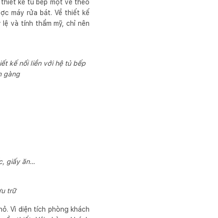
thiết kế tủ bếp một vế theo
ợc máy rửa bát. Về thiết kế
lệ và tính thẩm mỹ, chỉ nên
ết kế nối liền với hệ tủ bếp
n gàng
ốc, giấy ăn…
u trữ
hỏ. Vì diện tích phòng khách