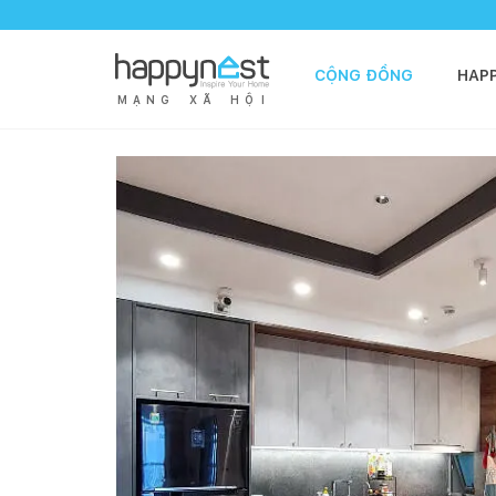
CỘNG ĐỒNG
HAP
M
Ạ
N
G
X
Ã
H
Ộ
I