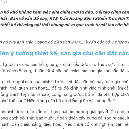
14:32
căn hộ khó không kém việc sửa chữa mới từ đầu. Cải tạo cũng cần
nhất. Bàn về vấn đề này, KTS Trần Hoàng đến từ Kiến Trúc Nội 
hiết kế thi công nội thất chung cư và quá trình tự cải tạo căn h
n hộ của anh Trần Hoàng có diện tích 94m2, là căn góc có 3 phòng 
lên ý tưởng thiết kế, các gia chủ cần đặt cá
 tự đặt ra các câu hỏi giúp gia chủ hiểu được rõ thực sự mình mu
ột cách rõ ràng, thuận lợi. 4 câu hỏi chính mà các gia chủ cần đặt v
 gì cho ngôi nhà của mình? Trước khi đặt câu hỏi này, các gia chủ
hích, thói quen sinh hoạt,... để từ đó định hình việc mình phải làm d
hòng chính hiện tại ra sao, công năng được bố trí đã phù hợp ch
h như thế nào? Hiện trạng căn hộ có điểm gì ổn và không ổn?
ịnh hình được các vấn đề, bạn phải tìm hướng giải quyết. Câu hỏ
ong cách nội thất bạn muốn, hoàn thiện xây dựng cải tạo ra sao, lự
vệ sinh, đèn chiếu sáng, điều hòa… Nếu chưa có kinh nghiệm, bạn n