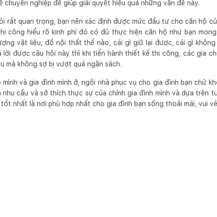
kế chuyên nghiệp để giúp giải quyết hiệu quả những vấn đề này.
ỏi rất quan trọng, bạn nên xác định được mức đầu tư cho căn hộ củ
 thi công hiểu rõ kinh phí đó có đủ thực hiện căn hộ như bạn mo
ợng vật liệu, đồ nội thất thế nào, cái gì giữ lại được, cái gì khôn
ả lời được câu hỏi này thì khi tiến hành thiết kế thi công, các gia 
êu mà không sợ bị vượt quá ngân sách.
 mình và gia đình mình ở, ngôi nhà phục vụ cho gia đình bạn chứ khô
 nhu cầu và sở thích thực sự của chính gia đình mình và dựa trên tư 
tốt nhất là nơi phù hợp nhất cho gia đình bạn sống thoải mái, vui v