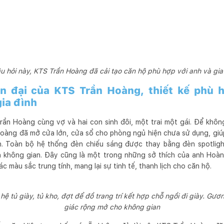
u hỏi này, KTS Trần Hoàng đã cải tạo căn hộ phù hợp với anh và gia
 đại của KTS Trần Hoàng, thiết kế phù h
gia đình
rần Hoàng cùng vợ và hai con sinh đôi, một trai một gái. Để khô
Hoàng đã mở cửa lớn, cửa sổ cho phòng ngủ hiện chưa sử dụng, giú
h. Toàn bộ hệ thống đèn chiếu sáng được thay bằng đèn spotlig
n không gian. Đây cũng là một trong những sở thích của anh Hoàng
c màu sắc trung tính, mang lại sự tinh tế, thanh lịch cho căn hộ.
 tủ giày, tủ kho, đợt để đồ trang trí kết hợp chỗ ngồi đi giày. Gươ
giác rộng mở cho không gian