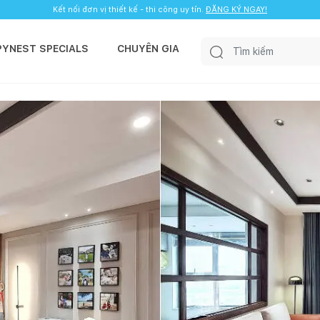
Kết nối đơn vị thiết kế - thi công uy tín.
ĐĂNG KÝ NGAY!
PYNEST SPECIALS
CHUYÊN GIA