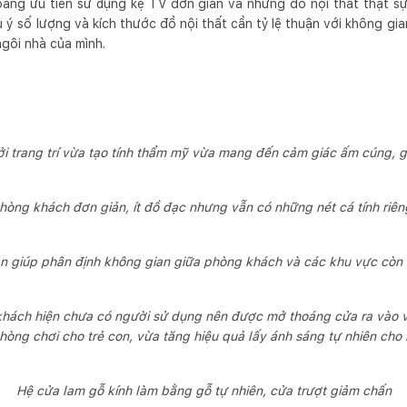
àng ưu tiên sử dụng kệ TV đơn giản và những đồ nội thất thật sự 
ý số lượng và kích thước đồ nội thất cần tỷ lệ thuận với không gia
ngôi nhà của mình.
ởi trang trí vừa tạo tính thẩm mỹ vừa mang đến cảm giác ấm cúng, g
hòng khách đơn giản, ít đồ đạc nhưng vẫn có những nét cá tính riê
àn giúp phân định không gian giữa phòng khách và các khu vực còn l
hách hiện chưa có người sử dụng nên được mở thoáng cửa ra vào và
hòng chơi cho trẻ con, vừa tăng hiệu quả lấy ánh sáng tự nhiên cho
Hệ cửa lam gỗ kính làm bằng gỗ tự nhiên, cửa trượt giảm chấn