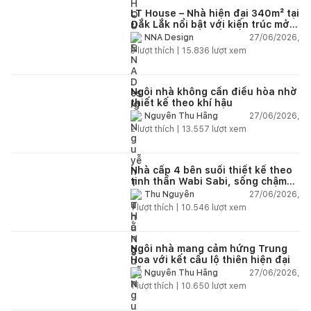
LT House – Nhà hiện đại 340m² tại
Đắk Lắk nổi bật với kiến trúc mở
và hệ sân vườn kết nối thiên
27/06/2026,
NNA Design
nhiên
3
lượt thích |
15.836
lượt xem
Ngôi nhà không cần điều hòa nhờ
thiết kế theo khí hậu
27/06/2026,
Nguyễn Thu Hằng
2
lượt thích |
13.557
lượt xem
Nhà cấp 4 bên suối thiết kế theo
tinh thần Wabi Sabi, sống chậm
giữa thiên nhiên
27/06/2026,
Thu Nguyễn
1
lượt thích |
10.546
lượt xem
Ngôi nhà mang cảm hứng Trung
Hoa với kết cấu lộ thiên hiện đại
27/06/2026,
Nguyễn Thu Hằng
1
lượt thích |
10.650
lượt xem