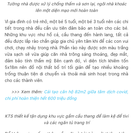
Tường nhà được xử lý chống thấm và sơn lại, ngôi nhà khoác
lên một diện mạo mới hoàn toàn
Vì gia đình có trẻ nhỏ, một bé 5 tuổi, một bé 3 tuổi nên các chi
tiết trong nhà đều cần ưu tiên đảm bảo an toàn cho các bé.
Những khu vực như hồ cá, cầu thang đến hành lang, tất cả
đều được lắp rào chắn giúp gia chủ yên tâm khi để các con vui
chơi, chạy nhảy trong nhà. Phần rào này được sơn màu trắng
vừa sạch sẽ vừa giúp căn nhà trông sáng thoáng, đẹp mắt,
đảm bảo tính thẩm mỹ. Bên cạnh đó, vì diện tích khiêm tốn
5x18m nên đồ nội thất bố trí tối giản để tạo nhiều khoảng
trống thuận tiện di chuyển và thoải mái sinh hoạt trong nhà
cho các thành viên.
>>> Xem thêm:
Cải tạo căn hộ 82m2 giữa tâm dịch covid,
chi phí hoàn thiện hết 600 triệu đồng
KTS thiết kế tận dụng khu vực gầm cầu thang để làm kệ để tivi
và các ngăn tủ trang trí