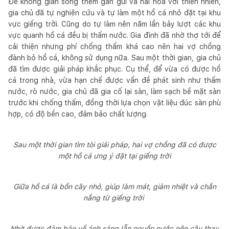
Để không gian sống thêm gần gũi và hài hòa với thiên nhiên,
gia chủ đã tự nghiên cứu và tự làm một hồ cá nhỏ đặt tại khu
vực giếng trời. Cũng do tự làm nên năm lần bảy lượt các khu
vực quanh hồ cá đều bị thấm nước. Gia đình đã nhờ thợ tới để
cải thiện nhưng phí chống thấm khá cao nên hai vợ chồng
đành bỏ hồ cá, không sử dụng nữa. Sau một thời gian, gia chủ
đã tìm được giải pháp khắc phục. Cụ thể, để vừa có được hồ
cá trong nhà, vừa hạn chế được vấn đề phát sinh như thấm
nước, rò nước, gia chủ đã gia cố lại sàn, làm sạch bề mặt sàn
trước khi chống thấm, đồng thời lựa chọn vật liệu đúc sàn phù
hợp, có độ bền cao, đảm bảo chất lượng.
Sau một thời gian tìm tòi giải pháp, hai vợ chồng đã có được
một hồ cá ưng ý đặt tại giếng trời
Giữa hồ cá là bồn cây nhỏ, giúp làm mát, giảm nhiệt và chắn
nắng từ giếng trời
Nhờ được đảm bảo về ánh sáng lẫn nguồn nước nên cây thay