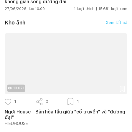
không gian sống đương đại
27/06/2026, lúc 10:00
1
lượt thích |
15.681
lượt xem
Kho ảnh
Xem tất cả
13.071
1
0
1
Ngơi House - Bản hòa tấu giữa "cổ truyền" và "đương
đại"
HIEUHOUSE