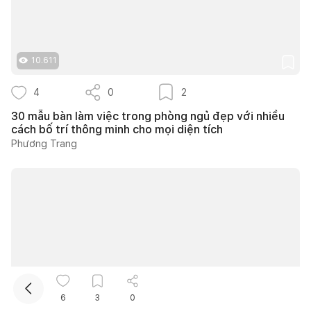
10.611
4
0
2
30 mẫu bàn làm việc trong phòng ngủ đẹp với nhiều
cách bố trí thông minh cho mọi diện tích
Kết nối thiết kế, thi công
Phương Trang
Mua sắm hoàn thiện nhà
43.298
6
3
0