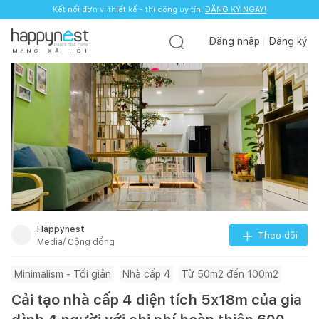
Kết nối đơn vị thiết kế - thi công uy tín.
ĐĂNG KÝ NGAY!
Đăng nhập
Đăng ký
M
Ạ
N
G
X
Ã
H
Ộ
I
Happynest
Theo dõi
Media/ Cộng đồng
Minimalism - Tối giản
Nhà cấp 4
Từ 50m2 đến 100m2
Cải tạo nhà cấp 4 diện tích 5x18m của gia