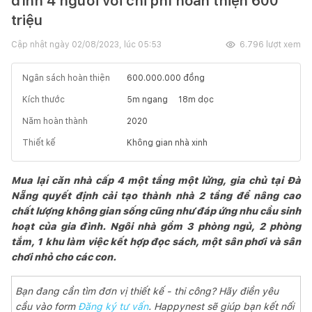
đình 4 người với chi phí hoàn thiện 600
triệu
Cập nhật ngày
02/08/2023, lúc 05:53
6.796
lượt xem
Ngân sách hoàn thiện
600.000.000
đồng
Kích thước
5
m ngang
18
m dọc
Năm hoàn thành
2020
Thiết kế
Không gian nhà xinh
Mua lại căn nhà cấp 4 một tầng một lửng, gia chủ tại Đà
Nẵng quyết định cải tạo thành nhà 2 tầng để nâng cao
chất lượng không gian sống cũng như đáp ứng nhu cầu sinh
hoạt của gia đình. Ngôi nhà gồm 3 phòng ngủ, 2 phòng
tắm, 1 khu làm việc kết hợp đọc sách, một sân phơi và sân
chơi nhỏ cho các con.
Bạn đang cần tìm đơn vị thiết kế - thi công? Hãy điền yêu
cầu vào form
Đăng ký tư vấn
. Happynest sẽ giúp bạn kết nối