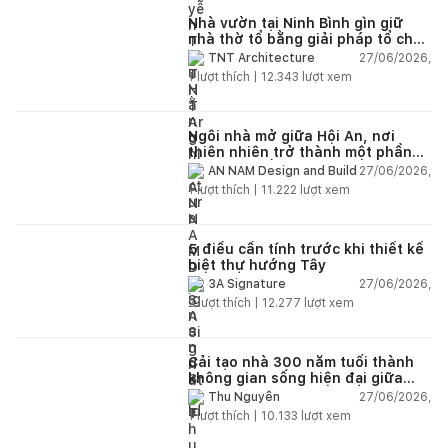
Nhà vườn tại Ninh Bình gìn giữ
nhà thờ tổ bằng giải pháp tổ chức
lại không gian
27/06/2026,
TNT Architecture
1
lượt thích |
12.343
lượt xem
Ngôi nhà mở giữa Hội An, nơi
thiên nhiên trở thành một phần
của cuộc sống
27/06/2026,
AN NAM Design and Build
1
lượt thích |
11.222
lượt xem
5 điều cần tính trước khi thiết kế
biệt thự hướng Tây
27/06/2026,
3A Signature
2
lượt thích |
12.277
lượt xem
Cải tạo nhà 300 năm tuổi thành
không gian sống hiện đại giữa
thiên nhiên
27/06/2026,
Thu Nguyễn
1
lượt thích |
10.133
lượt xem