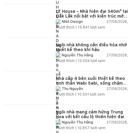
LT House – Nhà hiện đại 340m² tại
Đắk Lắk nổi bật với kiến trúc mở
và hệ sân vườn kết nối thiên
27/06/2026,
NNA Design
nhiên
3
lượt thích |
15.841
lượt xem
Ngôi nhà không cần điều hòa nhờ
thiết kế theo khí hậu
27/06/2026,
Nguyễn Thu Hằng
2
lượt thích |
13.559
lượt xem
Nhà cấp 4 bên suối thiết kế theo
tinh thần Wabi Sabi, sống chậm
giữa thiên nhiên
27/06/2026,
Thu Nguyễn
1
lượt thích |
10.551
lượt xem
Ngôi nhà mang cảm hứng Trung
Hoa với kết cấu lộ thiên hiện đại
27/06/2026,
Nguyễn Thu Hằng
1
lượt thích |
10.657
lượt xem