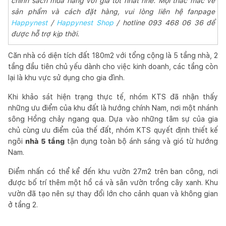
chính sách mua hàng với giá tốt nhất nhé. Mọi thắc mắc về
sản phẩm và cách đặt hàng, vui lòng liên hệ fanpage
Happynest
/
Happynest Shop
/ hotline 093 468 06 36 để
được hỗ trợ kịp thời.
Căn nhà có diện tích đất 180m2 với tổng cộng là 5 tầng nhà, 2
tầng đầu tiên chủ yếu dành cho việc kinh doanh, các tầng còn
lại là khu vực sử dụng cho gia đình.
Khi khảo sát hiện trạng thực tế, nhóm KTS đã nhận thấy
những ưu điểm của khu đất là hướng chính Nam, nơi một nhánh
sông Hồng chảy ngang qua. Dựa vào những tâm sự của gia
chủ cùng ưu điểm của thế đất, nhóm KTS quyết định thiết kế
ngôi
nhà 5 tầng
tận dụng toàn bộ ánh sáng và gió từ hướng
Nam.
Điểm nhấn có thể kể đến khu vườn 27m2 trên ban công, nơi
được bố trí thêm một hồ cá và sân vườn trồng cây xanh. Khu
vườn đã tạo nên sự thay đổi lớn cho cảnh quan và không gian
ở tầng 2.