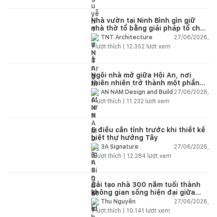
Nhà vườn tại Ninh Bình gìn giữ
nhà thờ tổ bằng giải pháp tổ chức
lại không gian
27/06/2026,
TNT Architecture
1
lượt thích |
12.352
lượt xem
Ngôi nhà mở giữa Hội An, nơi
thiên nhiên trở thành một phần
của cuộc sống
27/06/2026,
AN NAM Design and Build
1
lượt thích |
11.232
lượt xem
5 điều cần tính trước khi thiết kế
biệt thự hướng Tây
27/06/2026,
3A Signature
2
lượt thích |
12.284
lượt xem
Cải tạo nhà 300 năm tuổi thành
không gian sống hiện đại giữa
thiên nhiên
27/06/2026,
Thu Nguyễn
1
lượt thích |
10.141
lượt xem