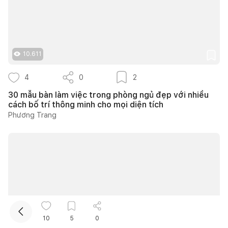
10.611
4
0
2
30 mẫu bàn làm việc trong phòng ngủ đẹp với nhiều
Kết nối thiết kế, thi công
cách bố trí thông minh cho mọi diện tích
Phương Trang
Mua sắm hoàn thiện nhà
10
5
0
43.300