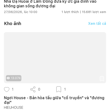
Nhà Đạ Huoai ở Lâm Đồng đưa ký ức gia đình vào
không gian sống đương đại
27/06/2026, lúc 10:00
1
lượt thích |
15.681
lượt xem
Kho ảnh
Xem tất cả
13.074
1
0
1
Ngơi House - Bản hòa tấu giữa "cổ truyền" và "đương
đại"
HIEUHOUSE