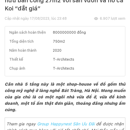
hữu ban công 27m2 với sân vườn và hồ cá
Koi “đắt giá”
Cập nhật ngày
17/08/2023, lúc 23:48
6.907
lượt xem
Ngân sách hoàn thiện
8000000000
đồng
Tổng diện tích
750
m2
Năm hoàn thành
2020
Thiết kế
T-Architects
Chụp ảnh
T-Architects
Căn nhà 5 tầng này là một shop-house về đồ gốm thủ
công mỹ nghệ ở làng nghề Bát Tràng, Hà Nội. Mong muốn
của gia chủ là có một ngôi nhà vừa để ở, vừa để kinh
doanh, một tổ ấm thật đơn giản, thoáng đãng nhưng ấm
cúng.
Tham gia ngay
Group Happynest Săn Ưu Đãi
để được nhận