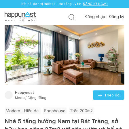
Kết nối đơn vị thiết kế - thi công uy tín.
ĐĂNG KÝ NGAY!
Đăng nhập
Đăng ký
M
Ạ
N
G
X
Ã
H
Ộ
I
Happynest
Theo dõi
Media/ Cộng đồng
Modern - Hiện đại
Shophouse
Trên 200m2
Nhà 5 tầng hướng Nam tại Bát Tràng, sở