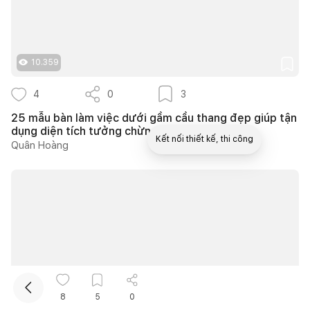
10.359
4
0
3
25 mẫu bàn làm việc dưới gầm cầu thang đẹp giúp tận
dụng diện tích tưởng chừng bị bỏ quên
Kết nối thiết kế, thi công
Quân Hoàng
Mua sắm hoàn thiện nhà
8
5
0
10.606