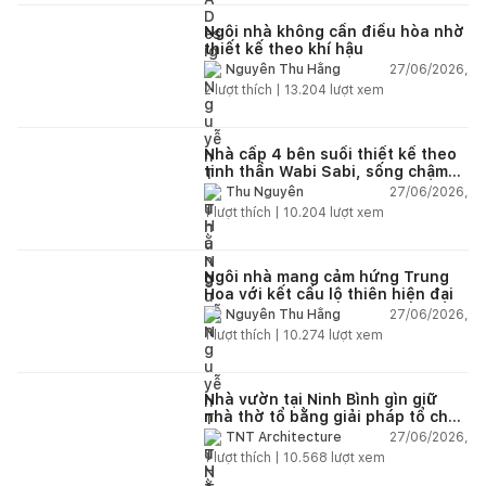
Ngôi nhà không cần điều hòa nhờ
thiết kế theo khí hậu
27/06/2026,
Nguyễn Thu Hằng
2
lượt thích |
13.204
lượt xem
Nhà cấp 4 bên suối thiết kế theo
tinh thần Wabi Sabi, sống chậm
giữa thiên nhiên
27/06/2026,
Thu Nguyễn
1
lượt thích |
10.204
lượt xem
Ngôi nhà mang cảm hứng Trung
Hoa với kết cấu lộ thiên hiện đại
27/06/2026,
Nguyễn Thu Hằng
1
lượt thích |
10.274
lượt xem
Nhà vườn tại Ninh Bình gìn giữ
nhà thờ tổ bằng giải pháp tổ chức
lại không gian
27/06/2026,
TNT Architecture
1
lượt thích |
10.568
lượt xem