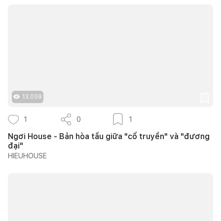
13.059
1
0
1
Ngơi House - Bản hòa tấu giữa "cổ truyền" và "đương
đại"
HIEUHOUSE