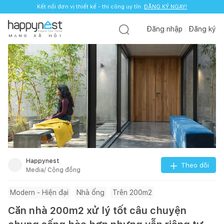
Kết nối đơn vị thiết kế - thi công uy tín.
ĐĂNG KÝ NGAY!
Đăng nhập
Đăng ký
M
Ạ
N
G
X
Ã
H
Ộ
I
Happynest
Theo dõi
Media/ Cộng đồng
Modern - Hiện đại
Nhà ống
Trên 200m2
Căn nhà 200m2 xử lý tốt câu chuyện