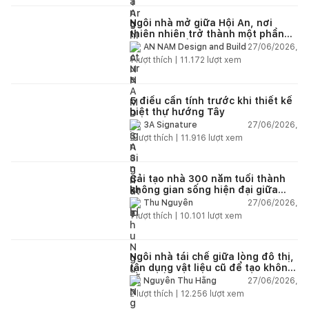
Ngôi nhà mở giữa Hội An, nơi
thiên nhiên trở thành một phần
của cuộc sống
27/06/2026,
AN NAM Design and Build
1
lượt thích |
11.172
lượt xem
5 điều cần tính trước khi thiết kế
biệt thự hướng Tây
27/06/2026,
3A Signature
2
lượt thích |
11.916
lượt xem
Cải tạo nhà 300 năm tuổi thành
không gian sống hiện đại giữa
thiên nhiên
27/06/2026,
Thu Nguyễn
1
lượt thích |
10.101
lượt xem
Ngôi nhà tái chế giữa lòng đô thị,
tận dụng vật liệu cũ để tạo không
gian sống linh hoạt
27/06/2026,
Nguyễn Thu Hằng
2
lượt thích |
12.256
lượt xem