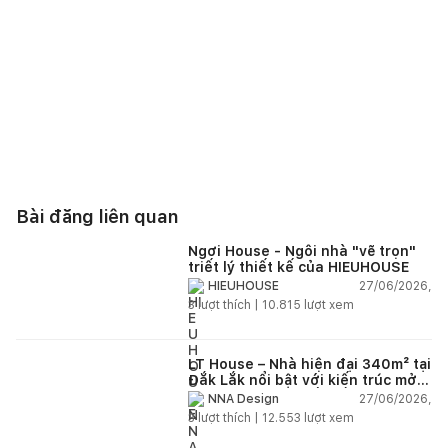
Bài đăng liên quan
Ngơi House - Ngôi nhà "vẽ trọn"
triết lý thiết kế của HIEUHOUSE
27/06/2026,
HIEUHOUSE
3
lượt thích |
10.815
lượt xem
LT House – Nhà hiện đại 340m² tại
Đắk Lắk nổi bật với kiến trúc mở
và hệ sân vườn kết nối thiên
27/06/2026,
NNA Design
nhiên
3
lượt thích |
12.553
lượt xem