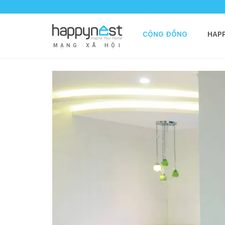
CỘNG ĐỒNG
HAP
M
Ạ
N
G
X
Ã
H
Ộ
I