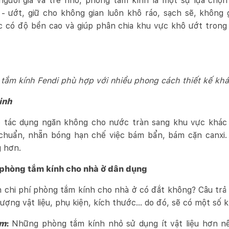
người già và trẻ nhỏ, phòng tắm kính là một sự lựa chọn
- ướt, giữ cho không gian luôn khô ráo, sạch sẽ, không 
ực có độ bền cao và giúp phân chia khu vực khô ướt tron
tắm kính Fendi phù hợp với nhiều phong cách thiết kế kh
inh
ó tác dụng ngăn không cho nước tràn sang khu vực khác
chuẩn, nhẵn bóng hạn chế việc bám bẩn, bám cặn canxi. 
g hơn.
í phòng tắm kính cho nhà ở dân dụng
 chi phí phòng tắm kính cho nhà ở có đắt không? Câu trả 
 lượng vật liệu, phụ kiện, kích thước… do đó, sẽ có một số k
ắm
:
Những phòng tắm kính nhỏ sử dụng ít vật liệu hơn nê