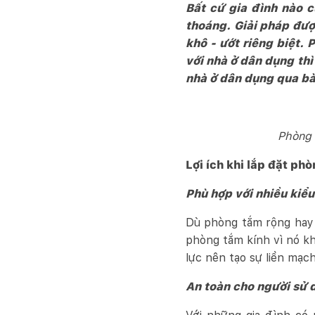
Bất cứ gia đình nào 
thoáng. Giải pháp đượ
khô - ướt riêng biệt. 
với nhà ở dân dụng th
nhà ở dân dụng qua bài
Phòng 
Lợi ích khi lắp đặt ph
Phù hợp với nhiều kiể
Dù phòng tắm rộng hay h
phòng tắm kính vì nó kh
lực nên tạo sự liền mạc
An toàn cho người sử 