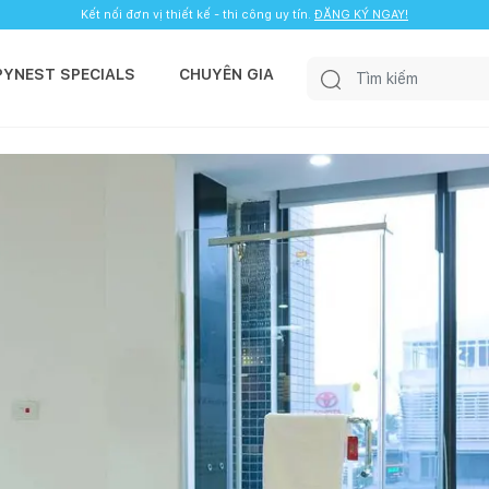
Kết nối đơn vị thiết kế - thi công uy tín.
ĐĂNG KÝ NGAY!
PYNEST SPECIALS
CHUYÊN GIA