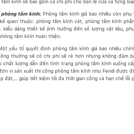
 tắm kính sẽ bao gồm cả chi phí cho bản lề cửa và từng loại
ế phòng tắm kính
:
Phòng tắm kính giá bao nhiêu còn phụ t
ết kế quen thuộc: phòng tắm kính vát, phòng tắm kính phẳ
kiểu dáng thiết kế ảnh hưởng đến số lượng vật liệu, phụ
phòng tắm kính hoàn thiện.
Một yếu tố quyết định phòng tắm kính giá bao nhiêu chính
công thường sẽ có chi phí sẽ rẻ hơn nhưng không đảm b
 chất lượng dẫn đến tình trạng phòng tắm kính xuống cấp
đơn vị sản xuất thi công phòng tắm kính như Fendi được đ
 đặt,... giúp tiết kiệm tối đa thời gian công và hạn chế lỗi 