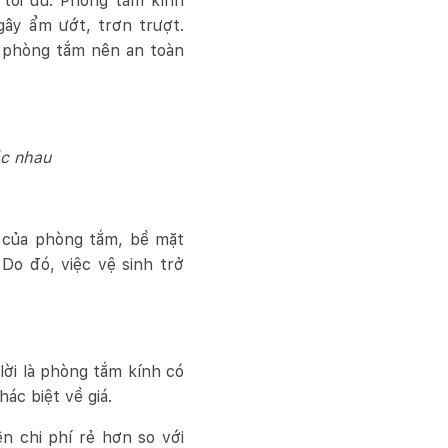
 tối ưu. Phòng tắm kính
gây ẩm ướt, trơn trượt.
g phòng tắm nên an toàn
ác nhau
 của phòng tắm, bề mặt
Do đó, việc vệ sinh trở
lời là phòng tắm kính có
hác biệt về giá.
n chi phí rẻ hơn so với