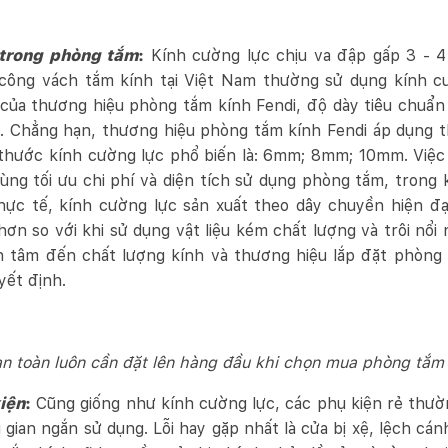
 trong phòng tắm
:
Kính cường lực chịu va đập gấp 3 - 4
 công vách tắm kính tại Việt Nam thường sử dụng kính 
của thương hiệu phòng tắm kính Fendi, độ dày tiêu chuẩn 
. Chẳng hạn, thương hiệu phòng tắm kính Fendi áp dụng t
 thước kính cường lực phổ biến là: 6mm; 8mm; 10mm. Việc 
ùng tối ưu chi phí và diện tích sử dụng phòng tắm, trong
hực tế, kính cường lực sản xuất theo dây chuyền hiện đại
n so với khi sử dụng vật liệu kém chất lượng và trôi nổi n
n tâm đến chất lượng kính và thương hiệu lắp đặt phòng t
yết định.
n toàn luôn cần đặt lên hàng đầu khi chọn mua phòng tắm
kiện
:
Cũng giống như kính cường lực, các phụ kiện rẻ thườn
i gian ngắn sử dụng. Lỗi hay gặp nhất là cửa bị xệ, lệch cá