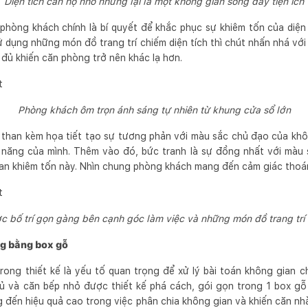
Diện tích căn hộ nhỏ nhưng lại là một không gian sống đầy tiện ích
phòng khách chính là bí quyết để khắc phục sự khiêm tốn của diện 
ử dụng những món đồ trang trí chiếm diện tích thì chút nhấn nhá v
 đủ khiến căn phòng trở nên khác lạ hơn.
Phòng khách ôm trọn ánh sáng tự nhiên từ khung cửa sổ lớn
 than kèm họa tiết tạo sự tương phản với màu sắc chủ đạo của khô
 năng của mình. Thêm vào đó, bức tranh là sự đồng nhất với màu 
an khiêm tốn này. Nhìn chung phòng khách mang đến cảm giác thoán
ợc bố trí gọn gàng bên cạnh góc làm việc và những món đồ trang trí 
ng bằng box gỗ
rong thiết kế là yếu tố quan trọng để xử lý bài toán không gian c
gủ và căn bếp nhỏ được thiết kế phá cách, gói gọn trong 1 box gỗ
đến hiệu quả cao trong việc phân chia không gian và khiến căn n