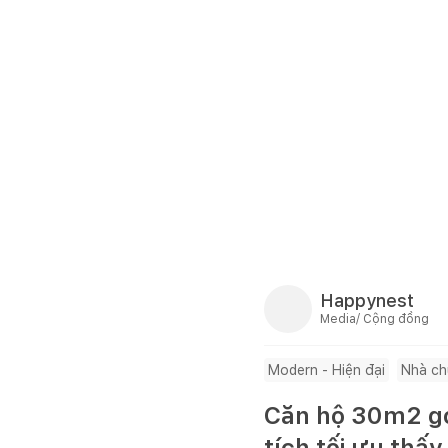
Happynest
Media/ Cộng đồng
Modern - Hiện đại
Nhà ch
Căn hộ 30m2 gó
tích tối ưu thấy