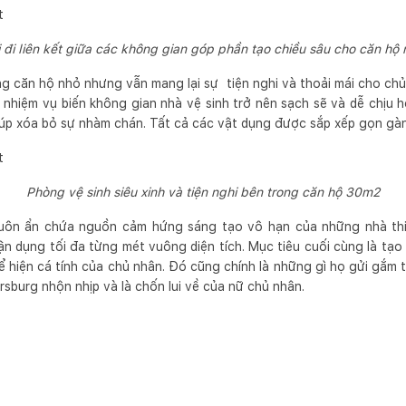
i đi liên kết giữa các không gian góp phần tạo chiều sâu cho căn hộ 
g căn hộ nhỏ nhưng vẫn mang lại sự tiện nghi và thoải mái cho chủ 
t nhiệm vụ biến không gian nhà vệ sinh trở nên sạch sẽ và dễ chịu 
iúp xóa bỏ sự nhàm chán. Tất cả các vật dụng được sắp xếp gọn gà
Phòng vệ sinh siêu xinh và tiện nghi bên trong căn hộ 30m2
uôn ẩn chứa nguồn cảm hứng sáng tạo vô hạn của những nhà thiế
n dụng tối đa từng mét vuông diện tích. Mục tiêu cuối cùng là tạo
hể hiện cá tính của chủ nhân. Đó cũng chính là những gì họ gửi gắ
sburg nhộn nhịp và là chốn lui về của nữ chủ nhân.