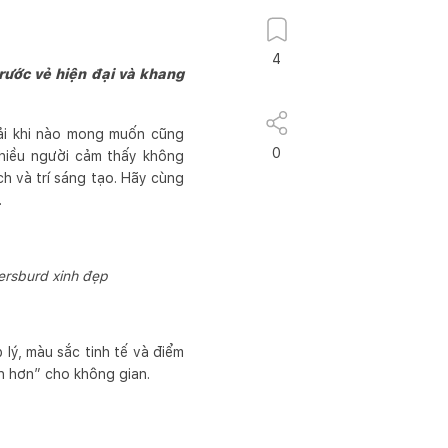
4
rước vẻ hiện đại và khang
hải khi nào mong muốn cũng
0
nhiều người cảm thấy không
ch và trí sáng tạo. Hãy cùng
.
tersburd xinh đẹp
lý, màu sắc tinh tế và điểm
ớn hơn” cho không gian.