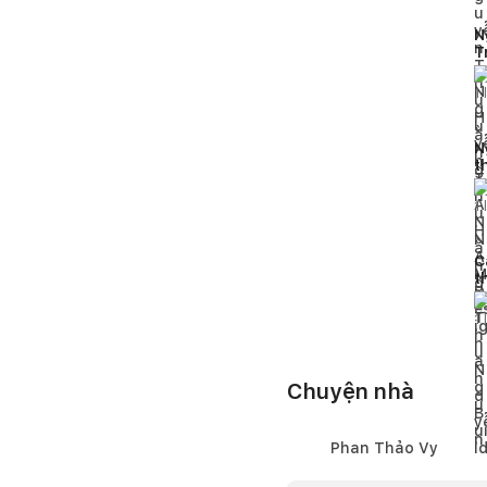
N
T
h
1
l
N
t
p
1
l
C
t
đ
1
l
Chuyện nhà
Phan Thảo Vy