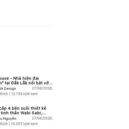
ouse – Nhà hiện đại
² tại Đắk Lắk nổi bật với
 trúc mở và hệ sân vườn
27/06/2026,
A Design
nối thiên nhiên
thích |
12.739
lượt xem
cấp 4 bên suối thiết kế
 tinh thần Wabi Sabi,
 chậm giữa thiên nhiên
27/06/2026,
u Nguyễn
thích |
10.355
lượt xem