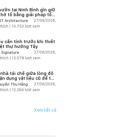
vườn tại Ninh Bình gìn giữ
thờ tổ bằng giải pháp tổ
 lại không gian
27/06/2026,
T Architecture
thích |
10.753
lượt xem
u cần tính trước khi thiết
iệt thự hướng Tây
27/06/2026,
 Signature
thích |
12.078
lượt xem
 nhà tái chế giữa lòng đô
tận dụng vật liệu cũ để tạo
g gian sống linh hoạt
27/06/2026,
uyễn Thu Hằng
thích |
12.269
lượt xem
Xem tất cả