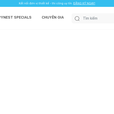
Kết nối đơn vị thiết kế - thi công uy tín.
ĐĂNG KÝ NGAY!
PYNEST SPECIALS
CHUYÊN GIA