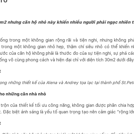
m2 nhưng căn hộ nhỏ này khiến nhiều người phải ngạc nhiên t
ng trong một không gian rộng rãi và tiện nghi, nhưng không p
g trong một không gian nhỏ hẹp, thậm chí siêu nhỏ có thể khiến 
thước của căn hộ không phải là thước đo của sự tiện nghi, sự phá cá
ng vô cùng phong cách và hiện đại chỉ với diện tích 30m2 dưới đây
ong những thiết kế của Alena và Andrey tọa lạc tại thành phố St.Pe
cho những căn nhà nhỏ
trộn của thiết kế tối ưu công năng, không gian được phân chia hợp 
ất. Đặc biệt ánh sáng là yếu tố quan trọng tạo nên cảm giác “rộng l