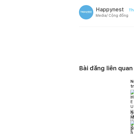
Happynest
Th
Media/ Cộng đồng
Bài đăng liên quan
N
t
H
3
N
n
2