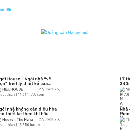
eo dõi
gơi House - Ngôi nhà "vẽ
LT H
rọn" triết lý thiết kế của
340m
IEUHOUSE
kiến
27/06/2026,
HIEUHOUSE
NN
kết 
lượt thích |
11.014
lượt xem
3
lượt 
gôi nhà không cần điều hòa
Nhà 
hờ thiết kế theo khí hậu
theo
sống
27/06/2026,
Nguyễn Thu Hằng
Th
lượt thích |
13.359
lượt xem
1
lượt 