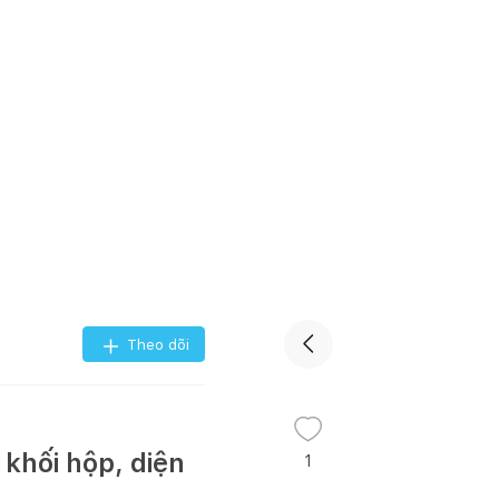
Theo dõi
khối hộp, diện
1