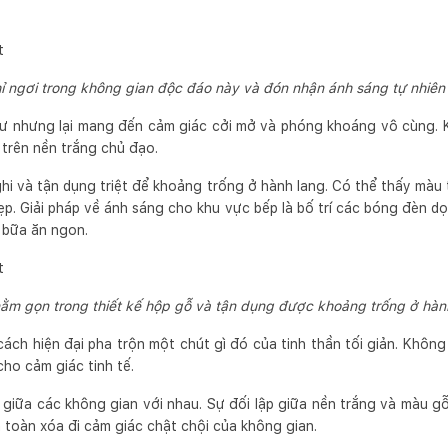
hỉ ngơi trong không gian độc đáo này và đón nhận ánh sáng tự nhiê
tư nhưng lại mang đến cảm giác cởi mở và phóng khoáng vô cùng. 
 trên nền trắng chủ đạo.
hi và tận dụng triệt để khoảng trống ở hành lang. Có thể thấy màu 
p. Giải pháp về ánh sáng cho khu vực bếp là bố trí các bóng đèn d
 bữa ăn ngon.
ằm gọn trong thiết kế hộp gỗ và tận dụng được khoảng trống ở hàn
ch hiện đại pha trộn một chút gì đó của tinh thần tối giản. Không 
ho cảm giác tinh tế.
p giữa các không gian với nhau. Sự đối lập giữa nền trắng và màu gỗ
àn toàn xóa đi cảm giác chật chội của không gian.