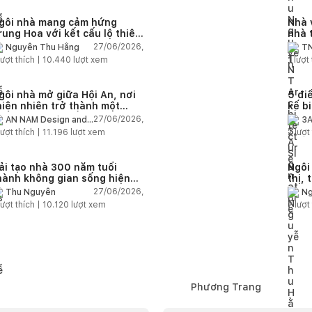
gôi nhà mang cảm hứng
Nhà 
rung Hoa với kết cấu lộ thiên
nhà 
iện đại
chức
27/06/2026,
Nguyễn Thu Hằng
TN
ượt thích |
10.440
lượt xem
1
lượt 
gôi nhà mở giữa Hội An, nơi
5 điề
hiên nhiên trở thành một
kế b
hần của cuộc sống
27/06/2026,
AN NAM Design and
3A
Build
ượt thích |
11.196
lượt xem
2
lượt 
ải tạo nhà 300 năm tuổi
Ngôi
hành không gian sống hiện
thị, 
ại giữa thiên nhiên
khôn
27/06/2026,
Thu Nguyễn
Ng
ượt thích |
10.120
lượt xem
2
lượt 
Phương Trang