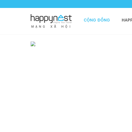
CỘNG ĐỒNG
HAP
M
Ạ
N
G
X
Ã
H
Ộ
I