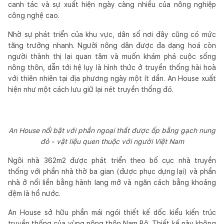
canh tác và sự xuất hiện ngày càng nhiều của nông nghiệp
công nghệ cao.
Nhờ sự phát triển của khu vực, dân số nơi đây cũng có mức
tăng trưởng nhanh. Người nông dân được đa dạng hoá còn
người thành thị lại quan tâm và muốn khám phá cuộc sống
nông thôn, dẫn tới hệ lụy là hình thức ở truyền thống hài hoà
với thiên nhiên tại địa phương ngày một ít dần. An House xuất
hiện như một cách lưu giữ lại nét truyền thống đó.
An House nổi bật với phần ngoại thất được ốp bằng gạch nung
đỏ - vật liệu quen thuộc với người Việt Nam
Ngôi nhà 362m2 được phát triển theo bố cục nhà truyền
thống với phần nhà thờ ba gian (được phục dựng lại) và phần
nhà ở nối liền bằng hành lang mở và ngăn cách bằng khoảng
đệm là hồ nước.
An House sở hữu phần mái ngói thiết kế dốc kiểu kiến trúc
truyền thống của vùng nông thôn Nam Bộ. Thiết kế này không