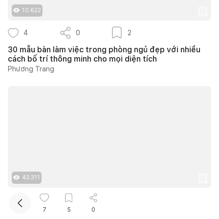
10.622
4
0
2
30 mẫu bàn làm việc trong phòng ngủ đẹp với nhiều
cách bố trí thông minh cho mọi diện tích
Phương Trang
Kết nối thiết kế, thi công
Mua sắm hoàn thiện nhà
43.311
15
0
11
7
5
0
Nhà 1 tầng sân vườn ở Trà Vinh dành 450m2 cho