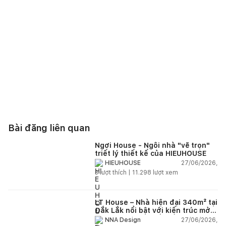
Bài đăng liên quan
Ngơi House - Ngôi nhà "vẽ trọn"
triết lý thiết kế của HIEUHOUSE
27/06/2026,
HIEUHOUSE
3
lượt thích |
11.298
lượt xem
LT House – Nhà hiện đại 340m² tại
Đắk Lắk nổi bật với kiến trúc mở
và hệ sân vườn kết nối thiên
27/06/2026,
NNA Design