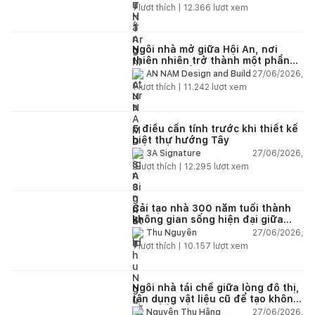
1
lượt thích |
12.366
lượt xem
Ngôi nhà mở giữa Hội An, nơi
thiên nhiên trở thành một phần
của cuộc sống
27/06/2026,
AN NAM Design and Build
1
lượt thích |
11.242
lượt xem
5 điều cần tính trước khi thiết kế
biệt thự hướng Tây
27/06/2026,
3A Signature
2
lượt thích |
12.295
lượt xem
Cải tạo nhà 300 năm tuổi thành
không gian sống hiện đại giữa
thiên nhiên
27/06/2026,
Thu Nguyễn
1
lượt thích |
10.157
lượt xem
Ngôi nhà tái chế giữa lòng đô thị,
tận dụng vật liệu cũ để tạo không
gian sống linh hoạt
27/06/2026,
Nguyễn Thu Hằng