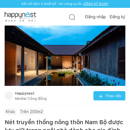
Kết nối đơn vị thiết kế - thi công uy tín.
ĐĂNG KÝ NGAY!
Đăng nhập
Đăng ký
M
Ạ
N
G
X
Ã
H
Ộ
I
Happynest
Theo dõi
Media/ Cộng đồng
Khác
Trên 200m2
Nét truyền thống nông thôn Nam Bộ được