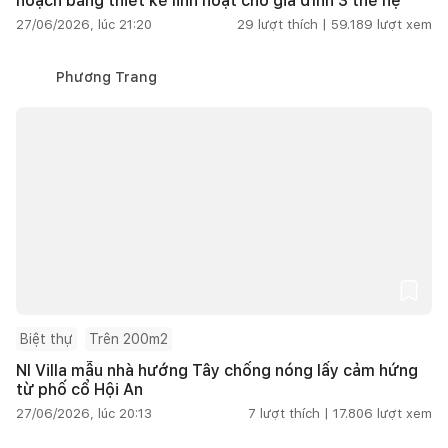
hoạch bằng thiết kế linh hoạt cho gia đình 3 thế hệ
27/06/2026, lúc 21:20
29
lượt thích |
59.189
lượt xem
Phương Trang
Biệt thự
Trên 200m2
NI Villa mẫu nhà hướng Tây chống nóng lấy cảm hứng
từ phố cổ Hội An
27/06/2026, lúc 20:13
7
lượt thích |
17.806
lượt xem