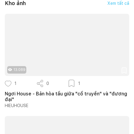
Kho ảnh
Xem tất cả
13.089
1
0
1
Ngơi House - Bản hòa tấu giữa "cổ truyền" và "đương
đại"
HIEUHOUSE