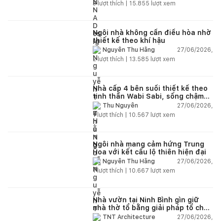
nhiên
3
lượt thích |
15.855
lượt xem
Ngôi nhà không cần điều hòa nhờ
thiết kế theo khí hậu
27/06/2026,
Nguyễn Thu Hằng
2
lượt thích |
13.585
lượt xem
Nhà cấp 4 bên suối thiết kế theo
tinh thần Wabi Sabi, sống chậm
giữa thiên nhiên
27/06/2026,
Thu Nguyễn
1
lượt thích |
10.567
lượt xem
Ngôi nhà mang cảm hứng Trung
Hoa với kết cấu lộ thiên hiện đại
27/06/2026,
Nguyễn Thu Hằng
1
lượt thích |
10.667
lượt xem
Nhà vườn tại Ninh Bình gìn giữ
nhà thờ tổ bằng giải pháp tổ chức
lại không gian
27/06/2026,
TNT Architecture