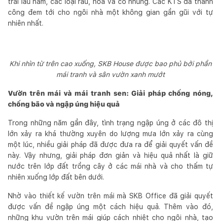
trái lâu năm, các loại rau, hoa và cỏ nhung. Các KTS đã thành
công đem tới cho ngôi nhà một không gian gần gũi với tự
nhiên nhất.
Khi nhìn từ trên cao xuống, SKB House được bao phủ bởi phần
mái tranh và sân vườn xanh mướt
Vườn trên mái và mái tranh sen: Giải pháp chống nóng,
chống bão và ngập úng hiệu quả
Trong những năm gần đây, tình trạng ngập úng ở các đô thị
lớn xảy ra khá thường xuyên do lượng mưa lớn xảy ra cùng
một lúc, nhiều giải pháp đã được đưa ra để giải quyết vấn đề
này. Vậy nhưng, giải pháp đơn giản và hiệu quả nhất là giữ
nước trên lớp đất trồng cây ở các mái nhà và cho thấm tự
nhiên xuống lớp đất bên dưới.
Nhờ vào thiết kế vườn trên mái mà SKB Office đã giải quyết
được vấn đề ngập úng một cách hiệu quả. Thêm vào đó,
những khu vườn trên mái giúp cách nhiệt cho ngôi nhà, tạo