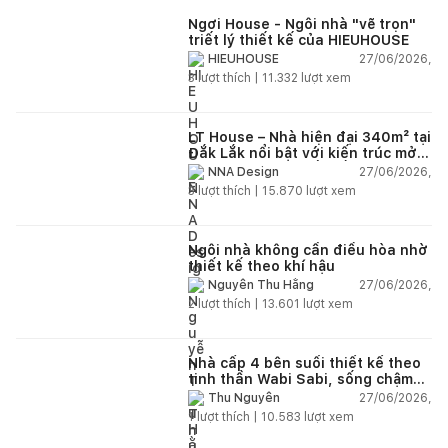
Ngơi House - Ngôi nhà "vẽ trọn"
triết lý thiết kế của HIEUHOUSE
27/06/2026,
HIEUHOUSE
3
lượt thích |
11.332
lượt xem
LT House – Nhà hiện đại 340m² tại
Đắk Lắk nổi bật với kiến trúc mở
và hệ sân vườn kết nối thiên
27/06/2026,
NNA Design
nhiên
3
lượt thích |
15.870
lượt xem
Ngôi nhà không cần điều hòa nhờ
thiết kế theo khí hậu
27/06/2026,
Nguyễn Thu Hằng
2
lượt thích |
13.601
lượt xem
Nhà cấp 4 bên suối thiết kế theo
tinh thần Wabi Sabi, sống chậm
giữa thiên nhiên
27/06/2026,
Thu Nguyễn
1
lượt thích |
10.583
lượt xem