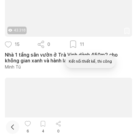
43.318
15
0
11
Nhà 1 tầng sân vườn ở Trà Vinh dành 450m2 cho
không gian xanh và hành lang ngoài trời
Kết nối thiết kế, thi công
Minh Tú
Mua sắm hoàn thiện nhà
6
4
0
10.275