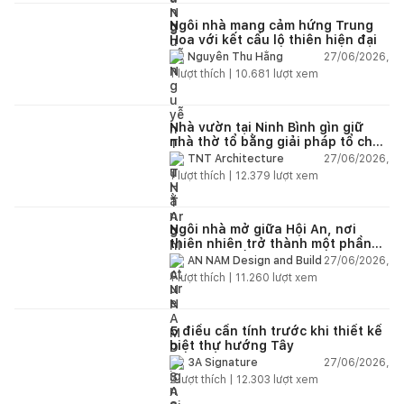
Ngôi nhà mang cảm hứng Trung
Hoa với kết cấu lộ thiên hiện đại
27/06/2026,
Nguyễn Thu Hằng
1
lượt thích |
10.681
lượt xem
Nhà vườn tại Ninh Bình gìn giữ
nhà thờ tổ bằng giải pháp tổ chức
lại không gian
27/06/2026,
TNT Architecture
1
lượt thích |
12.379
lượt xem
Ngôi nhà mở giữa Hội An, nơi
thiên nhiên trở thành một phần
của cuộc sống
27/06/2026,
AN NAM Design and Build
1
lượt thích |
11.260
lượt xem
5 điều cần tính trước khi thiết kế
biệt thự hướng Tây
27/06/2026,
3A Signature
2
lượt thích |
12.303
lượt xem