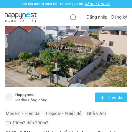
Kết nối đơn vị thiết kế - thi công uy tín.
ĐĂNG KÝ NGAY!
Đăng nhập
Đăng ký
M
Ạ
N
G
X
Ã
H
Ộ
I
Happynest
Theo dõi
Media/ Cộng đồng
Modern - Hiện đại
Tropical - Nhiệt đới
Nhà vườn
Từ 100m2 đến 200m2