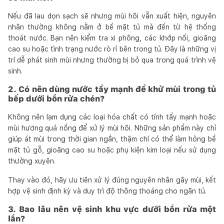
Nếu đã lau dọn sạch sẽ nhưng mùi hôi vẫn xuất hiện, nguyên
nhân thường không nằm ở bề mặt tủ mà đến từ hệ thống
thoát nước. Bạn nên kiểm tra xi phông, các khớp nối, gioăng
cao su hoặc tình trạng nước rò rỉ bên trong tủ. Đây là những vị
trí dễ phát sinh mùi nhưng thường bị bỏ qua trong quá trình vệ
sinh.
2. Có nên dùng nước tẩy mạnh để khử mùi trong tủ
bếp dưới bồn rửa chén?
Không nên lạm dụng các loại hóa chất có tính tẩy mạnh hoặc
mùi hương quá nồng để xử lý mùi hôi. Những sản phẩm này chỉ
giúp át mùi trong thời gian ngắn, thậm chí có thể làm hỏng bề
mặt tủ gỗ, gioăng cao su hoặc phụ kiện kim loại nếu sử dụng
thường xuyên.
Thay vào đó, hãy ưu tiên xử lý đúng nguyên nhân gây mùi, kết
hợp vệ sinh định kỳ và duy trì độ thông thoáng cho ngăn tủ.
3. Bao lâu nên vệ sinh khu vực dưới bồn rửa một
lần?