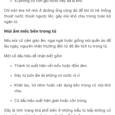
Xi phông có còn giữ nước hay đã bị khô.
Chỉ một khe hở nhỏ ở đường ống cũng đủ để khí từ hệ thống
thoát nước thoát ngược lên, gây mùi khó chịu trong toàn bộ
ngăn tủ.
Mùi ẩm mốc bên trong tủ
Nếu mùi có cảm giác ẩm, ngai ngái hoặc giống mùi quần áo để
lâu ngày, nguyên nhân thường đến từ độ ẩm tích tụ trong tủ.
Một số dấu hiệu dễ nhận biết gồm:
Thành tủ xuất hiện vết mốc hoặc đốm đen.
Đáy tủ luôn ẩm dù không có nước rò rỉ.
Khăn lau, túi nilon hoặc vật dụng bên trong có mùi khó
chịu.
Có dấu hiệu xuất hiện gián hoặc côn trùng.
Đây là tình trạng khá phổ biến ở những mẫu tủ bếp không có