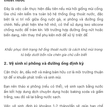
thoát nước
Đây là việc cần thực hiện đầu tiên nếu mùi hôi giống mùi cống.
Gia chủ nên kiểm tra toàn bộ hệ thống ống thoát nước, đặc
biệt là vị trí nối giữa ống ruột gà, xi phông và đường ống
chính. Nếu phát hiện khe hở nhỏ, có thể sử dụng keo silicone
chống nước để trám kín. Với trường hợp đường ống nứt hoặc
biến dạng, nên thay thế phụ kiện mới để xử lý triệt để.
Khắc phục tình trạng hở ống thoát nước là cách khử mùi trong
tủ bếp dưới bồn rửa chén gia chủ cần biết
2. Vệ sinh xi phông và đường ống định kỳ
Cặn thức ăn, dầu mỡ và mảng bám hữu cơ là môi trường thuận
lợi để vi khuẩn phát triển và sinh mùi.
Bạn nên tháo xi phông (nếu có thể), vệ sinh sạch bằng nước
ấm kết hợp dung dịch chuyên dụng hoặc baking soda và giấm
trắng, sau đó xả lại bằng nước sạch.
Việc vệ sinh định kỳ khoảng 1-2 tháng/lần sẽ giúp hạn chế