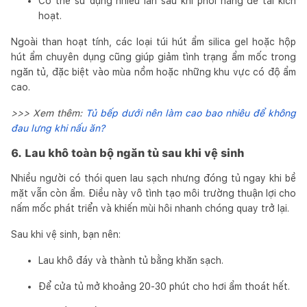
Có thể sử dụng nhiều lần sau khi phơi nắng để tái kích
hoạt.
Ngoài than hoạt tính, các loại túi hút ẩm silica gel hoặc hộp
hút ẩm chuyên dụng cũng giúp giảm tình trạng ẩm mốc trong
ngăn tủ, đặc biệt vào mùa nồm hoặc những khu vực có độ ẩm
cao.
>>> Xem thêm:
Tủ bếp dưới nên làm cao bao nhiêu để không
đau lưng khi nấu ăn?
6. Lau khô toàn bộ ngăn tủ sau khi vệ sinh
Nhiều người có thói quen lau sạch nhưng đóng tủ ngay khi bề
mặt vẫn còn ẩm. Điều này vô tình tạo môi trường thuận lợi cho
nấm mốc phát triển và khiến mùi hôi nhanh chóng quay trở lại.
Sau khi vệ sinh, bạn nên:
Lau khô đáy và thành tủ bằng khăn sạch.
Để cửa tủ mở khoảng 20-30 phút cho hơi ẩm thoát hết.