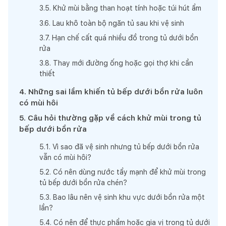
3
.
5
.
Khử mùi bằng than hoạt tính hoặc túi hút ẩm
3
.
6
.
Lau khô toàn bộ ngăn tủ sau khi vệ sinh
3
.
7
.
Hạn chế cất quá nhiều đồ trong tủ dưới bồn
rửa
3
.
8
.
Thay mới đường ống hoặc gọi thợ khi cần
thiết
4
.
Những sai lầm khiến tủ bếp dưới bồn rửa luôn
có mùi hôi
5
.
Câu hỏi thường gặp về cách khử mùi trong tủ
bếp dưới bồn rửa
5
.
1
.
Vì sao đã vệ sinh nhưng tủ bếp dưới bồn rửa
vẫn có mùi hôi?
5
.
2
.
Có nên dùng nước tẩy mạnh để khử mùi trong
tủ bếp dưới bồn rửa chén?
5
.
3
.
Bao lâu nên vệ sinh khu vực dưới bồn rửa một
lần?
5
.
4
.
Có nên để thực phẩm hoặc gia vị trong tủ dưới