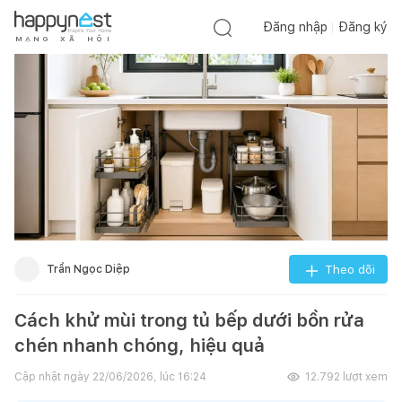
Đăng nhập
Đăng ký
M
Ạ
N
G
X
Ã
H
Ộ
I
Trần Ngọc Diệp
Theo dõi
Cách khử mùi trong tủ bếp dưới bồn rửa
chén nhanh chóng, hiệu quả
Cập nhật ngày
22/06/2026, lúc 16:24
12.792
lượt xem