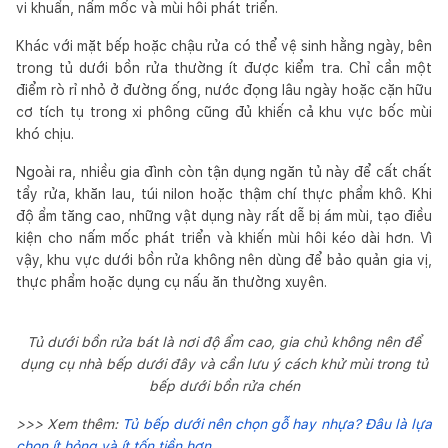
vi khuẩn, nấm mốc và mùi hôi phát triển.
Khác với mặt bếp hoặc chậu rửa có thể vệ sinh hằng ngày, bên
trong tủ dưới bồn rửa thường ít được kiểm tra. Chỉ cần một
điểm rò rỉ nhỏ ở đường ống, nước đọng lâu ngày hoặc cặn hữu
cơ tích tụ trong xi phông cũng đủ khiến cả khu vực bốc mùi
khó chịu.
Ngoài ra, nhiều gia đình còn tận dụng ngăn tủ này để cất chất
tẩy rửa, khăn lau, túi nilon hoặc thậm chí thực phẩm khô. Khi
độ ẩm tăng cao, những vật dụng này rất dễ bị ám mùi, tạo điều
kiện cho nấm mốc phát triển và khiến mùi hôi kéo dài hơn. Vì
vậy, khu vực dưới bồn rửa không nên dùng để bảo quản gia vị,
thực phẩm hoặc dụng cụ nấu ăn thường xuyên.
Tủ dưới bồn rửa bát là nơi độ ẩm cao, gia chủ không nên để
dụng cụ nhà bếp dưới đây và cần lưu ý cách khử mùi trong tủ
bếp dưới bồn rửa chén
>>> Xem thêm:
Tủ bếp dưới nên chọn gỗ hay nhựa? Đâu là lựa
chọn ít hỏng và ít tốn tiền hơn