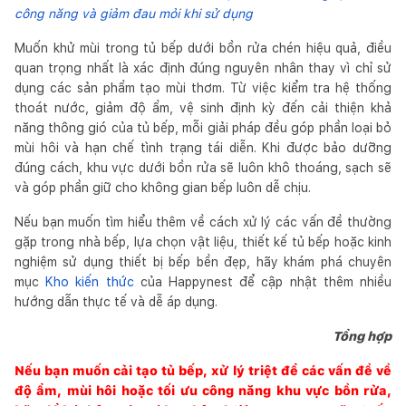
công năng và giảm đau mỏi khi sử dụng
Muốn khử mùi trong tủ bếp dưới bồn rửa chén hiệu quả, điều
quan trọng nhất là xác định đúng nguyên nhân thay vì chỉ sử
dụng các sản phẩm tạo mùi thơm. Từ việc kiểm tra hệ thống
thoát nước, giảm độ ẩm, vệ sinh định kỳ đến cải thiện khả
năng thông gió của tủ bếp, mỗi giải pháp đều góp phần loại bỏ
mùi hôi và hạn chế tình trạng tái diễn. Khi được bảo dưỡng
đúng cách, khu vực dưới bồn rửa sẽ luôn khô thoáng, sạch sẽ
và góp phần giữ cho không gian bếp luôn dễ chịu.
Nếu bạn muốn tìm hiểu thêm về cách xử lý các vấn đề thường
gặp trong nhà bếp, lựa chọn vật liệu, thiết kế tủ bếp hoặc kinh
nghiệm sử dụng thiết bị bếp bền đẹp, hãy khám phá chuyên
mục
Kho kiến thức
của Happynest để cập nhật thêm nhiều
hướng dẫn thực tế và dễ áp dụng.
Tổng hợp
Nếu bạn muốn cải tạo tủ bếp, xử lý triệt để các vấn đề về
độ ẩm, mùi hôi hoặc tối ưu công năng khu vực bồn rửa,