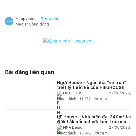
Theo dõi
Happynest
Media/ Cộng đồng
Bài đăng liên quan
Ngơi House - Ngôi nhà "vẽ trọn"
triết lý thiết kế của HIEUHOUSE
27/06/2026,
HIEUHOUSE
3
lượt thích |
11.272
lượt xem
LT House – Nhà hiện đại 340m² tại
Đắk Lắk nổi bật với kiến trúc mở
và hệ sân vườn kết nối thiên
27/06/2026,
NNA Design
nhiên
3
lượt thích |
15.842
lượt xem