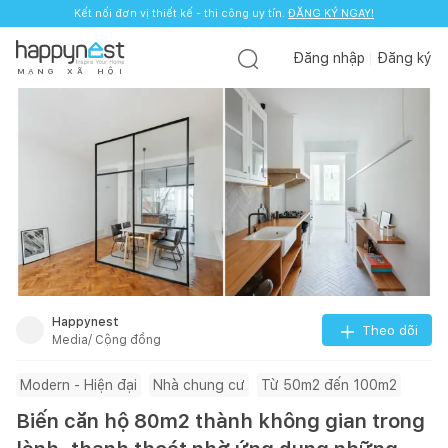
Kết nối đơn vị thiết kế - thi công uy tín.
ĐĂNG KÝ NGAY!
Đăng nhập
Đăng ký
M
Ạ
N
G
X
Ã
H
Ộ
I
Happynest
Theo dõi
Media/ Cộng đồng
Modern - Hiện đại
Nhà chung cư
Từ 50m2 đến 100m2
Biến căn hộ 80m2 thành không gian trong