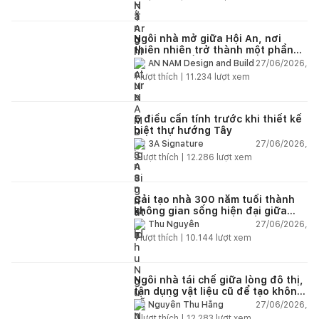
Ngôi nhà mở giữa Hội An, nơi
thiên nhiên trở thành một phần
của cuộc sống
27/06/2026,
AN NAM Design and Build
1
lượt thích |
11.234
lượt xem
5 điều cần tính trước khi thiết kế
biệt thự hướng Tây
27/06/2026,
3A Signature
2
lượt thích |
12.286
lượt xem
Cải tạo nhà 300 năm tuổi thành
không gian sống hiện đại giữa
thiên nhiên
27/06/2026,
Thu Nguyễn
1
lượt thích |
10.144
lượt xem
Ngôi nhà tái chế giữa lòng đô thị,
tận dụng vật liệu cũ để tạo không
gian sống linh hoạt
27/06/2026,
Nguyễn Thu Hằng
2
lượt thích |
12.283
lượt xem