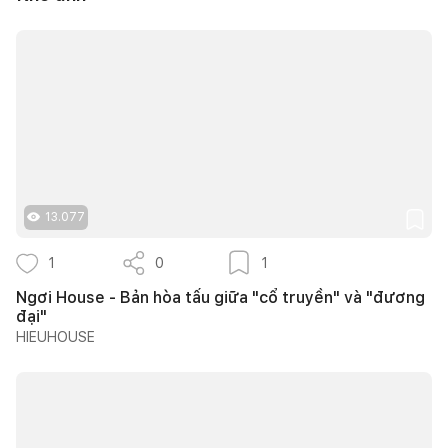
13.077
1
0
1
Ngơi House - Bản hòa tấu giữa "cổ truyền" và "đương
đại"
HIEUHOUSE