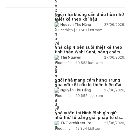
Ngôi nhà không cần điều hòa nhờ
thiết kế theo khí hậu
27/06/2026,
Nguyễn Thu Hằng
2
lượt thích |
13.561
lượt xem
Nhà cấp 4 bên suối thiết kế theo
tinh thần Wabi Sabi, sống chậm
giữa thiên nhiên
27/06/2026,
Thu Nguyễn
1
lượt thích |
10.553
lượt xem
Ngôi nhà mang cảm hứng Trung
Hoa với kết cấu lộ thiên hiện đại
27/06/2026,
Nguyễn Thu Hằng
1
lượt thích |
10.658
lượt xem
Nhà vườn tại Ninh Bình gìn giữ
nhà thờ tổ bằng giải pháp tổ chức
lại không gian
27/06/2026,
TNT Architecture
1
lượt thích |
12.354
lượt xem