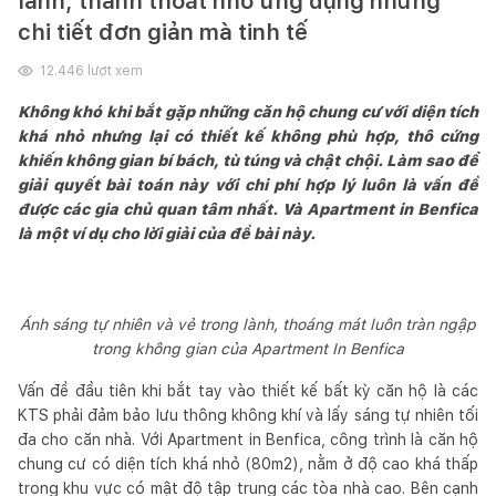
lành, thanh thoát nhờ ứng dụng những
chi tiết đơn giản mà tinh tế
12.446
lượt xem
Không khó khi bắt gặp những căn hộ chung cư với diện tích
khá nhỏ nhưng lại có thiết kế không phù hợp, thô cứng
khiến không gian bí bách, tù túng và chật chội. Làm sao để
giải quyết bài toán này với chi phí hợp lý luôn là vấn đề
được các gia chủ quan tâm nhất. Và Apartment in Benfica
là một ví dụ cho lời giải của đề bài này.
Ánh sáng tự nhiên và vẻ trong lành, thoáng mát luôn tràn ngập
trong không gian của Apartment In Benfica
Vấn đề đầu tiên khi bắt tay vào thiết kế bất kỳ căn hộ là các
KTS phải đảm bảo lưu thông không khí và lấy sáng tự nhiên tối
đa cho căn nhà. Với Apartment in Benfica, công trình là căn hộ
chung cư có diện tích khá nhỏ (80m2), nằm ở độ cao khá thấp
trong khu vực có mật độ tập trung các tòa nhà cao. Bên cạnh