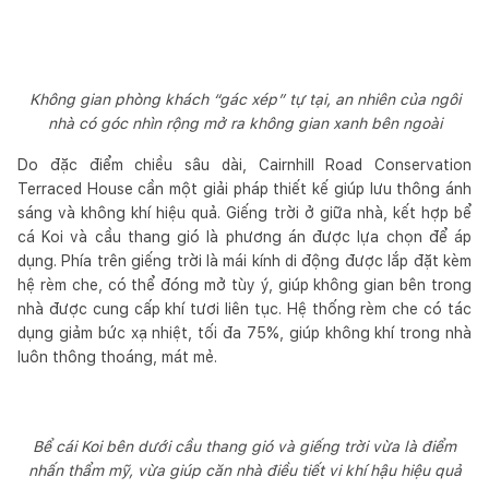
Không gian phòng khách “gác xép” tự tại, an nhiên của ngôi
nhà có góc nhìn rộng mở ra không gian xanh bên ngoài
Do đặc điểm chiều sâu dài, Cairnhill Road Conservation
Terraced House cần một giải pháp thiết kế giúp lưu thông ánh
sáng và không khí hiệu quả. Giếng trời ở giữa nhà, kết hợp bể
cá Koi và cầu thang gió là phương án được lựa chọn để áp
dụng. Phía trên giếng trời là mái kính di động được lắp đặt kèm
hệ rèm che, có thể đóng mở tùy ý, giúp không gian bên trong
nhà được cung cấp khí tươi liên tục. Hệ thống rèm che có tác
dụng giảm bức xạ nhiệt, tối đa 75%, giúp không khí trong nhà
luôn thông thoáng, mát mẻ.
Bể cái Koi bên dưới cầu thang gió và giếng trời vừa là điểm
nhấn thẩm mỹ, vừa giúp căn nhà điều tiết vi khí hậu hiệu quả