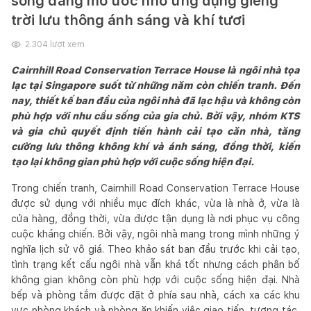
sống đáng mơ ước nhờ ứng dụng giếng
trời lưu thông ánh sáng và khí tươi
2.304
lượt xem
Cairnhill Road Conservation Terrace House là ngôi nhà tọa
lạc tại Singapore suốt từ những năm còn chiến tranh. Đến
nay, thiết kế ban đầu của ngôi nhà đã lạc hậu và không còn
phù hợp với nhu cầu sống của gia chủ. Bởi vậy, nhóm KTS
và gia chủ quyết định tiến hành cải tạo căn nhà, tăng
cường lưu thông không khí và ánh sáng, đồng thời, kiến
tạo lại không gian phù hợp với cuộc sống hiện đại.
Trong chiến tranh, Cairnhill Road Conservation Terrace House
được sử dụng với nhiều mục đích khác, vừa là nhà ở, vừa là
cửa hàng, đồng thời, vừa được tận dụng là nơi phục vụ công
cuộc kháng chiến. Bởi vậy, ngôi nhà mang trong mình những ý
nghĩa lịch sử vô giá. Theo khảo sát ban đầu trước khi cải tạo,
tình trạng kết cấu ngôi nhà vẫn khá tốt nhưng cách phân bố
không gian không còn phù hợp với cuộc sống hiện đại. Nhà
bếp và phòng tắm được đặt ở phía sau nhà, cách xa các khu
vực phòng khách và phòng ăn khiến việc giao tiếp, tương tác,