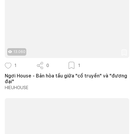
13.060
1
0
1
Ngơi House - Bản hòa tấu giữa "cổ truyền" và "đương
đại"
HIEUHOUSE