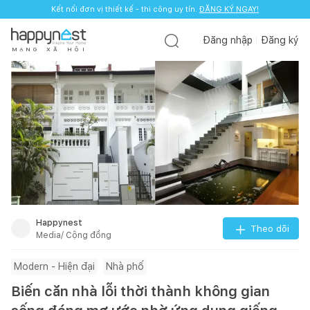
Kết nối đơn vị thiết kế - thi công uy tín.
ĐĂNG KÝ NGAY!
Đăng nhập
Đăng ký
M
Ạ
N
G
X
Ã
H
Ộ
I
Happynest
Theo dõi
Media/ Cộng đồng
Modern - Hiện đại
Nhà phố
Biến căn nhà lỗi thời thành không gian