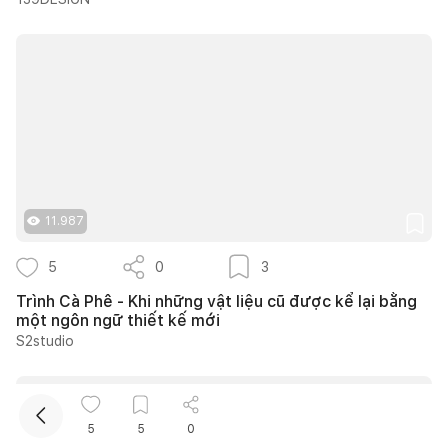
Kết nối thiết kế, thi công
11.987
Mua sắm hoàn thiện nhà
5
0
3
Trình Cà Phê - Khi những vật liệu cũ được kể lại bằng
một ngôn ngữ thiết kế mới
S2studio
5
5
0