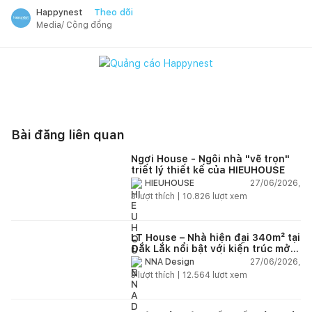
Theo dõi
Happynest
Media/ Cộng đồng
Bài đăng liên quan
Ngơi House - Ngôi nhà "vẽ trọn"
triết lý thiết kế của HIEUHOUSE
27/06/2026,
HIEUHOUSE
3
lượt thích |
10.826
lượt xem
LT House – Nhà hiện đại 340m² tại
Đắk Lắk nổi bật với kiến trúc mở
và hệ sân vườn kết nối thiên
27/06/2026,
NNA Design
nhiên
3
lượt thích |
12.564
lượt xem