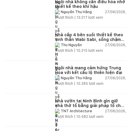
Ngôi nhà không cần điều hòa nhờ
thiết kế theo khí hậu
27/06/2026,
Nguyễn Thu Hằng
2
lượt thích |
13.217
lượt xem
Nhà cấp 4 bên suối thiết kế theo
tinh thần Wabi Sabi, sống chậm
giữa thiên nhiên
27/06/2026,
Thu Nguyễn
1
lượt thích |
10.215
lượt xem
Ngôi nhà mang cảm hứng Trung
Hoa với kết cấu lộ thiên hiện đại
27/06/2026,
Nguyễn Thu Hằng
1
lượt thích |
10.285
lượt xem
Nhà vườn tại Ninh Bình gìn giữ
nhà thờ tổ bằng giải pháp tổ chức
lại không gian
27/06/2026,
TNT Architecture
1
lượt thích |
10.582
lượt xem