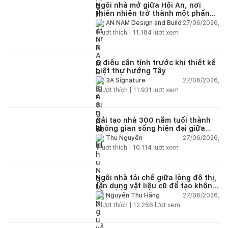
Ngôi nhà mở giữa Hội An, nơi
thiên nhiên trở thành một phần
của cuộc sống
27/06/2026,
AN NAM Design and Build
1
lượt thích |
11.184
lượt xem
5 điều cần tính trước khi thiết kế
biệt thự hướng Tây
27/06/2026,
3A Signature
2
lượt thích |
11.931
lượt xem
Cải tạo nhà 300 năm tuổi thành
không gian sống hiện đại giữa
thiên nhiên
27/06/2026,
Thu Nguyễn
1
lượt thích |
10.114
lượt xem
Ngôi nhà tái chế giữa lòng đô thị,
tận dụng vật liệu cũ để tạo không
gian sống linh hoạt
27/06/2026,
Nguyễn Thu Hằng
2
lượt thích |
12.266
lượt xem