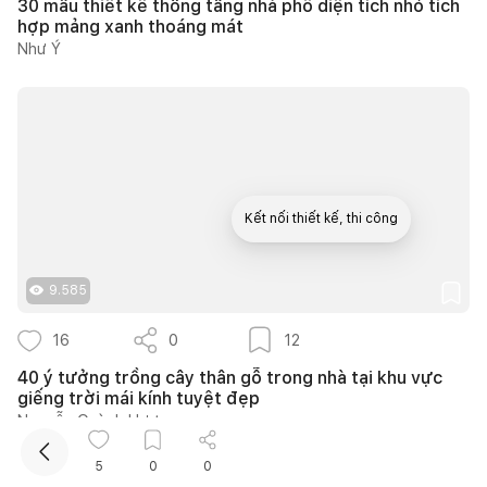
30 mẫu thiết kế thông tầng nhà phố diện tích nhỏ tích
hợp mảng xanh thoáng mát
Như Ý
Kết nối thiết kế, thi công
Mua sắm hoàn thiện nhà
9.585
16
0
12
40 ý tưởng trồng cây thân gỗ trong nhà tại khu vực
giếng trời mái kính tuyệt đẹp
Nguyễn Quỳnh Hương
5
0
0