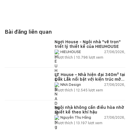
Bài đăng liên quan
Ngơi House - Ngôi nhà "vẽ trọn"
triết lý thiết kế của HIEUHOUSE
27/06/2026,
HIEUHOUSE
3
lượt thích |
10.796
lượt xem
LT House – Nhà hiện đại 340m² tại
Đắk Lắk nổi bật với kiến trúc mở
và hệ sân vườn kết nối thiên
27/06/2026,
NNA Design
nhiên
3
lượt thích |
12.545
lượt xem
Ngôi nhà không cần điều hòa nhờ
thiết kế theo khí hậu
27/06/2026,
Nguyễn Thu Hằng
2
lượt thích |
13.197
lượt xem