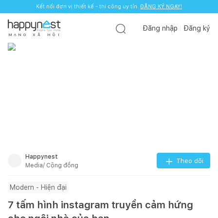
Kết nối đơn vị thiết kế - thi công uy tín.
ĐĂNG KÝ NGAY!
Đăng nhập
Đăng ký
M
Ạ
N
G
X
Ã
H
Ộ
I
Happynest
Theo dõi
Media/ Cộng đồng
Modern - Hiện đại
7 tấm hình instagram truyền cảm hứng