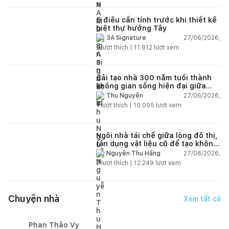
5 điều cần tính trước khi thiết kế
biệt thự hướng Tây
27/06/2026,
3A Signature
2
lượt thích |
11.912
lượt xem
Cải tạo nhà 300 năm tuổi thành
không gian sống hiện đại giữa
thiên nhiên
27/06/2026,
Thu Nguyễn
1
lượt thích |
10.095
lượt xem
Ngôi nhà tái chế giữa lòng đô thị,
tận dụng vật liệu cũ để tạo không
gian sống linh hoạt
27/06/2026,
Nguyễn Thu Hằng
2
lượt thích |
12.249
lượt xem
Chuyện nhà
Xem tất cả
Phan Thảo Vy