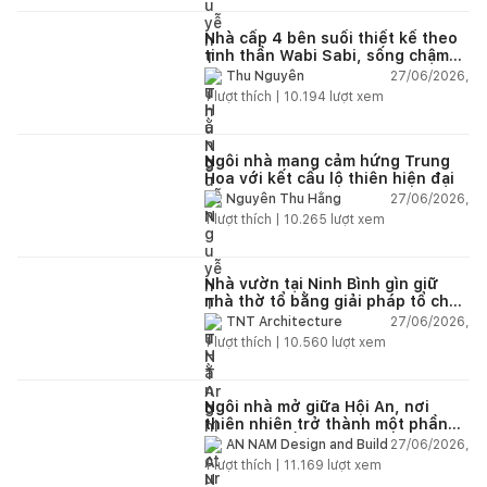
Nhà cấp 4 bên suối thiết kế theo
tinh thần Wabi Sabi, sống chậm
giữa thiên nhiên
27/06/2026,
Thu Nguyễn
1
lượt thích |
10.194
lượt xem
Ngôi nhà mang cảm hứng Trung
Hoa với kết cấu lộ thiên hiện đại
27/06/2026,
Nguyễn Thu Hằng
1
lượt thích |
10.265
lượt xem
Nhà vườn tại Ninh Bình gìn giữ
nhà thờ tổ bằng giải pháp tổ chức
lại không gian
27/06/2026,
TNT Architecture
1
lượt thích |
10.560
lượt xem
Ngôi nhà mở giữa Hội An, nơi
thiên nhiên trở thành một phần
của cuộc sống
27/06/2026,
AN NAM Design and Build
1
lượt thích |
11.169
lượt xem