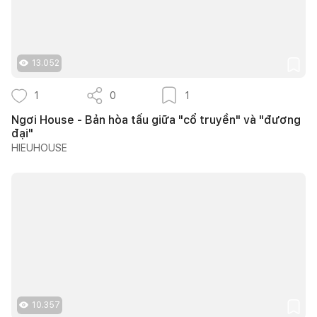
13.052
1
0
1
Ngơi House - Bản hòa tấu giữa "cổ truyền" và "đương
đại"
HIEUHOUSE
10.357