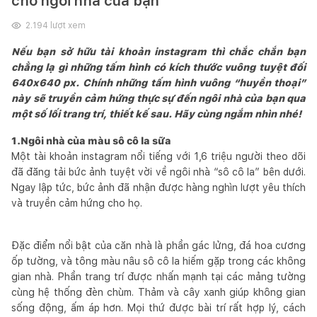
cho ngôi nhà của bạn
2.194
lượt xem
Nếu bạn sở hữu tài khoản instagram thì chắc chắn bạn
chẳng lạ gì những tấm hình có kích thước vuông tuyệt đối
640x640 px. Chính những tấm hình vuông “huyền thoại”
này sẽ truyền cảm hứng thực sự đến ngôi nhà của bạn qua
một số lối trang trí, thiết kế sau. Hãy cùng ngắm nhìn nhé!
1.Ngôi nhà của màu sô cô la sữa
Một tài khoản instagram nổi tiếng với 1,6 triệu người theo dõi
đã đăng tải bức ảnh tuyệt vời về ngôi nhà “sô cô la” bên dưới.
Ngay lập tức, bức ảnh đã nhận được hàng nghìn lượt yêu thích
và truyền cảm hứng cho họ.
Đặc điểm nổi bật của căn nhà là phần gác lửng, đá hoa cương
ốp tường, và tông màu nâu sô cô la hiếm gặp trong các không
gian nhà. Phần trang trí được nhấn mạnh tại các mảng tường
cùng hệ thống đèn chùm. Thảm và cây xanh giúp không gian
sống động, ấm áp hơn. Mọi thứ được bài trí rất hợp lý, cách