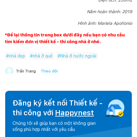
Năm hoàn thành: 2019
Hình ảnh: Mariela Apollonio
*Để lại thông tin trong box dưới đây nếu bạn có nhu cầu
tìm kiếm đơn vị thiết kế - thi công nhà ở nhé.
#
nhà đẹp
#
nhà ở quê
#
Nhà ở nước ngoài
Theo dõi
Trần Trang
Đăng ký kết nối Thiết kế -
thi công với
Happynest
Chúng tôi sẽ giúp bạn có một không gian
sống phù hợp nhất với yêu cầu