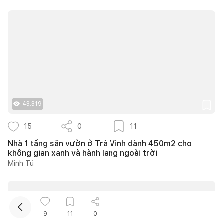
Kết nối thiết kế, thi công
43.319
15
0
11
Mua sắm hoàn thiện nhà
Nhà 1 tầng sân vườn ở Trà Vinh dành 450m2 cho
không gian xanh và hành lang ngoài trời
Minh Tú
9
11
0