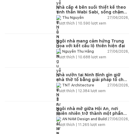
Nhà cấp 4 bên suối thiết kế theo
tinh thần Wabi Sabi, sống chậm
giữa thiên nhiên
27/06/2026,
Thu Nguyễn
1
lượt thích |
10.590
lượt xem
Ngôi nhà mang cảm hứng Trung
Hoa với kết cấu lộ thiên hiện đại
27/06/2026,
Nguyễn Thu Hằng
1
lượt thích |
10.688
lượt xem
Nhà vườn tại Ninh Bình gìn giữ
nhà thờ tổ bằng giải pháp tổ chức
lại không gian
27/06/2026,
TNT Architecture
1
lượt thích |
12.384
lượt xem
Ngôi nhà mở giữa Hội An, nơi
thiên nhiên trở thành một phần
của cuộc sống
27/06/2026,
AN NAM Design and Build
1
lượt thích |
11.265
lượt xem