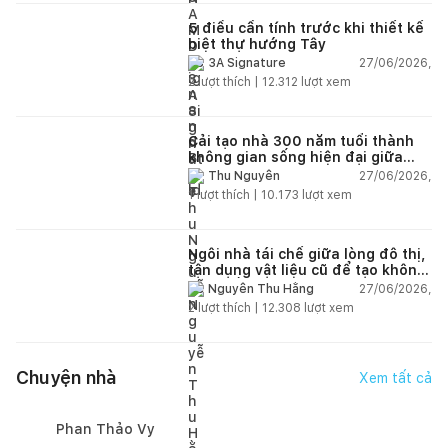
5 điều cần tính trước khi thiết kế
biệt thự hướng Tây
27/06/2026,
3A Signature
2
lượt thích |
12.312
lượt xem
Cải tạo nhà 300 năm tuổi thành
không gian sống hiện đại giữa
thiên nhiên
27/06/2026,
Thu Nguyễn
1
lượt thích |
10.173
lượt xem
Ngôi nhà tái chế giữa lòng đô thị,
tận dụng vật liệu cũ để tạo không
gian sống linh hoạt
27/06/2026,
Nguyễn Thu Hằng
2
lượt thích |
12.308
lượt xem
Chuyện nhà
Xem tất cả
Phan Thảo Vy