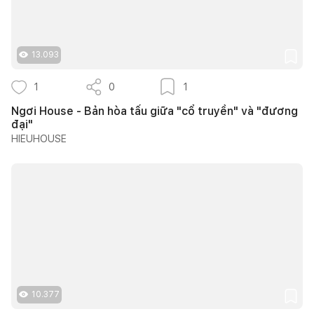
13.093
1
0
1
Ngơi House - Bản hòa tấu giữa "cổ truyền" và "đương
đại"
HIEUHOUSE
10.377