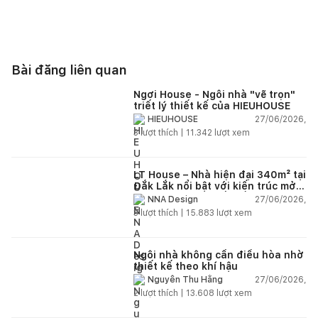
Bài đăng liên quan
Ngơi House - Ngôi nhà "vẽ trọn"
triết lý thiết kế của HIEUHOUSE
27/06/2026,
HIEUHOUSE
3
lượt thích |
11.342
lượt xem
LT House – Nhà hiện đại 340m² tại
Đắk Lắk nổi bật với kiến trúc mở
và hệ sân vườn kết nối thiên
27/06/2026,
NNA Design
nhiên
3
lượt thích |
15.883
lượt xem
Ngôi nhà không cần điều hòa nhờ
thiết kế theo khí hậu
27/06/2026,
Nguyễn Thu Hằng
2
lượt thích |
13.608
lượt xem