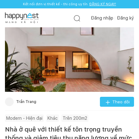
Kết nối đơn vị thiết kế - thi công uy tín.
ĐĂNG KÝ NGAY!
Đăng nhập
Đăng ký
M
Ạ
N
G
X
Ã
H
Ộ
I
Trần Trang
Theo dõi
Modern - Hiện đại
Khác
Trên 200m2
Nhà ở quê với thiết kế tôn trọng truyền
thống và giảm tiêu thụ năng lượng về mức