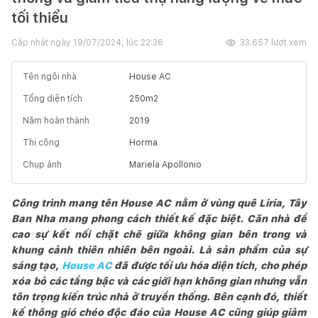
tối thiểu
Cập nhật ngày
19/07/2024, lúc 22:36
33.657
lượt xem
Tên ngôi nhà
House AC
Tổng diện tích
250
m2
Năm hoàn thành
2019
Thi công
Horma
Chụp ảnh
Mariela Apollonio
Công trình mang tên House AC nằm ở vùng quê Liria, Tây
Ban Nha mang phong cách thiết kế đặc biệt. Căn nhà đề
cao sự kết nối chặt chẽ giữa không gian bên trong và
khung cảnh thiên nhiên bên ngoài. Là sản phẩm của sự
sáng tạo,
House AC
đã được tối ưu hóa diện tích, cho phép
xóa bỏ các tầng bậc và các giới hạn không gian nhưng vẫn
tôn trọng kiến trúc nhà ở truyền thống. Bên cạnh đó, thiết
kế thông gió chéo độc đáo của House AC cũng giúp giảm