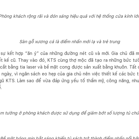
Phòng khách rộng rãi và đón sáng hiệu quả với hệ thống cửa kính lớ
Sàn gỗ xương cá là điểm nhấn mới lạ và trẻ trung
sự kết hợp “ăn ý” của những đường nét cũ và mới. Gia chủ đã 
ết kế cũ. Thay vào đó, KTS cùng thợ mộc đã tạo ra những bức tư
cắt bằng tia laser và bề mặt cong được sản xuất bằng khuôn. Tất
1 ngày, vì ngân sách eo hẹp của gia chủ nên việc thiết kế các bức
 ngũ KTS. Làm sao để vừa đáp ứng yếu tố thẩm mỹ, công năng, n
.
âm tường ở phòng khách được sử dụng để giảm bớt số lượng tủ chứ
Bề mặt bóng mịn bắt sáng khiến tủ sách trở thành điểm nhấn nổi bậ