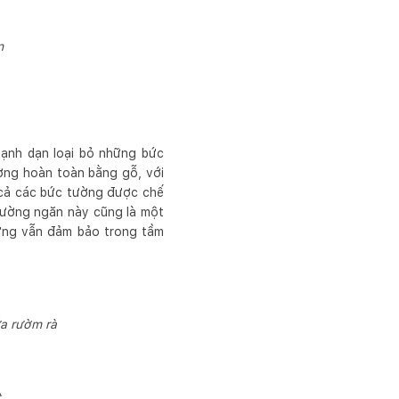
n
mạnh dạn loại bỏ những bức
ờng hoàn toàn bằng gỗ, với
 cả các bức tường được chế
 tường ngăn này cũng là một
hưng vẫn đảm bảo trong tầm
a rườm rà
t