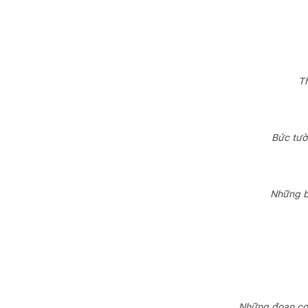
Th
Bức tườ
Những b
Những đoạn con