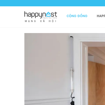
CỘNG ĐỒNG
HAP
M
Ạ
N
G
X
Ã
H
Ộ
I