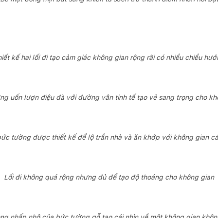
iết kế hai lối đi tạo cảm giác không gian rộng rãi có nhiều chiều hư
ng uốn lượn điệu đà với đường vân tinh tế tạo vẻ sang trọng cho kh
ức tường được thiết kế để lộ trần nhà và ăn khớp với không gian c
Lối đi không quá rộng nhưng đủ để tạo độ thoáng cho không gian
g nhấp nhô của bức tường gỗ tạo cái nhìn về một không gian khô