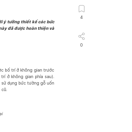
4
i ý tưởng thiết kế các bức
này đã được hoàn thiện và
0
 bố trí ở không gian trước
rí ở không gian phía sau).
ệc sử dụng bức tường gỗ uốn
 cũ.
ại