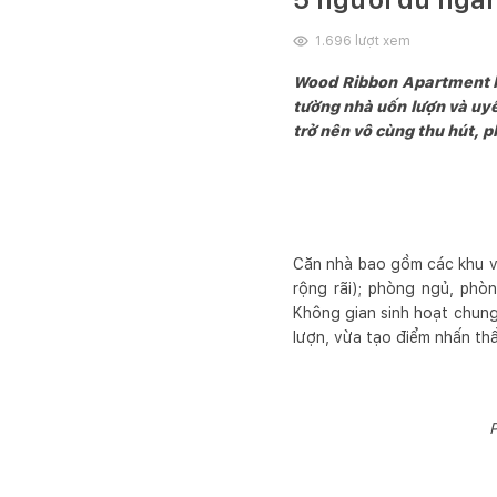
1.696
lượt xem
Wood Ribbon Apartment là 
tường nhà uốn lượn và uy
trở nên vô cùng thu hút, p
Căn nhà bao gồm các khu v
rộng rãi); phòng ngủ, phò
Không gian sinh hoạt chung
lượn, vừa tạo điểm nhấn th
P