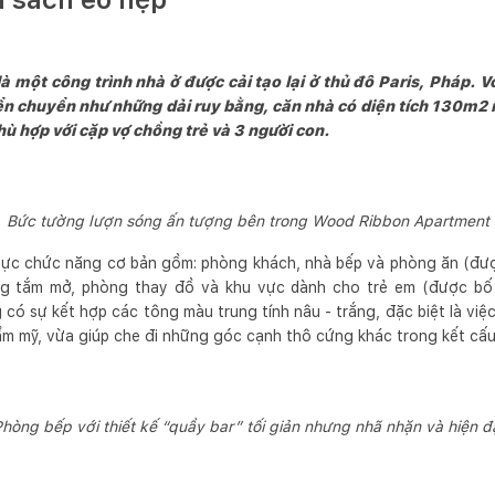
một công trình nhà ở được cải tạo lại ở thủ đô Paris, Pháp. Vớ
ển chuyển như những dải ruy bằng, căn nhà có diện tích 130m2 
hù hợp với cặp vợ chồng trẻ và 3 người con.
Bức tường lượn sóng ấn tượng bên trong Wood Ribbon Apartment
ực chức năng cơ bản gồm: phòng khách, nhà bếp và phòng ăn (được
ng tắm mở, phòng thay đồ và khu vực dành cho trẻ em (được bố t
 có sự kết hợp các tông màu trung tính nâu - trắng, đặc biệt là vi
ẩm mỹ, vừa giúp che đi những góc cạnh thô cứng khác trong kết cấu
hòng bếp với thiết kế “quầy bar” tối giản nhưng nhã nhặn và hiện đ