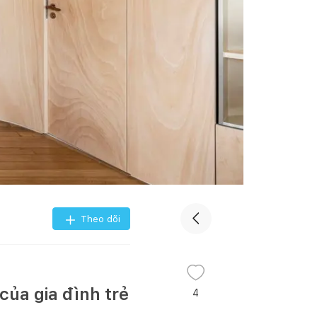
Theo dõi
ủa gia đình trẻ
4