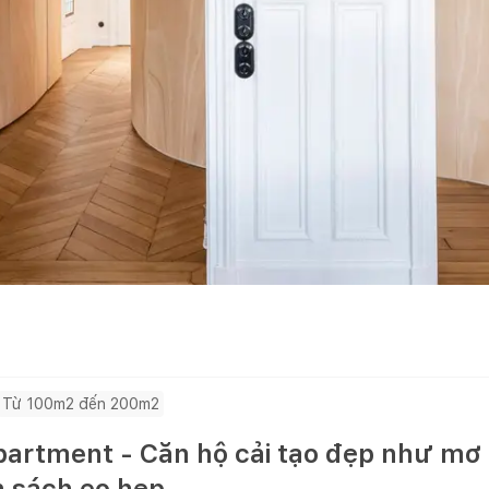
Từ 100m2 đến 200m2
artment - Căn hộ cải tạo đẹp như mơ c
n sách eo hẹp