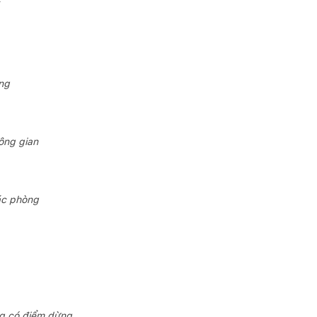
ớng
ông gian
ác phòng
ng có điểm dừng