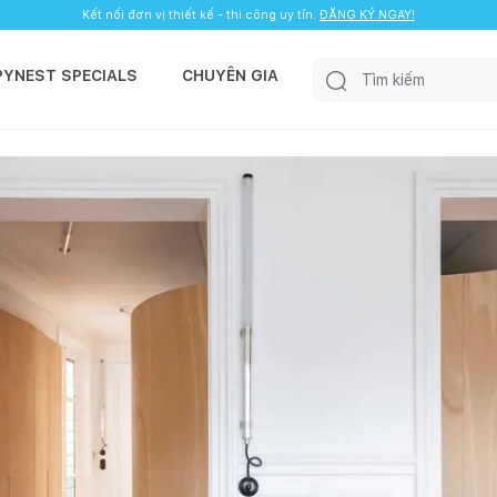
Kết nối đơn vị thiết kế - thi công uy tín.
ĐĂNG KÝ NGAY!
PYNEST SPECIALS
CHUYÊN GIA