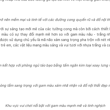
rở nên mềm mại và tinh tế với các đường cong quyến rũ và đồ nội thấ
với sự sáng tạo mới mẻ của các tường cong mà còn bởi cách thiết
 màu có sự thay đổi mạnh mẽ hơn so với gam màu nâu - trắng n
u được sử dụng chủ yếu là mã não xám sang trọng pha trộn với nét 
 trẻ em, các vật liệu mang màu sáng và vui tươi với nhựa trắng và ca
 kết hợp với phòng ngủ táo bạo bằng tấm ngăn kim loại xoay lưng 
òng tắm sang trọng với gam màu xám nhã nhặn và đồ nội thất đẹp 
Khu vực vui chơi nổi bật với gam màu mạnh mẽ và tinh nghịch