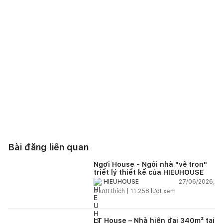
Bài đăng liên quan
Ngơi House - Ngôi nhà "vẽ trọn"
triết lý thiết kế của HIEUHOUSE
27/06/2026,
HIEUHOUSE
3
lượt thích |
11.258
lượt xem
LT House – Nhà hiện đại 340m² tại