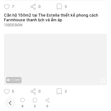
7
0
5
Căn hộ 150m2 tại The Estella thiết kế phong cách
Farmhouse thanh lịch và ấm áp
139DESIGN
Kết nối thiết kế, thi công
Mua sắm hoàn thiện nhà
11.987
5
0
3
Trình Cà Phê - Khi những vật liệu cũ được kể lại bằng
một ngôn ngữ thiết kế mới
6
3
0
S2studio