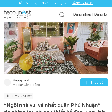
Kết nối đơn vị thiết kế - thi công uy tín.
ĐĂNG KÝ NGAY!
Đăng nhập
Đăng ký
M
Ạ
N
G
X
Ã
H
Ộ
I
Happynest
Theo dõi
Media/ Cộng đồng
Từ 30m2 - 50m2
“Ngôi nhà vui vẻ nhất quận Phú Nhuận”