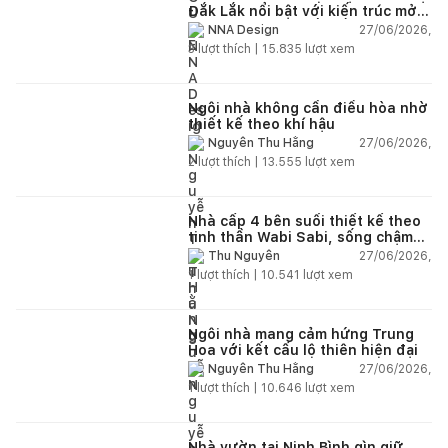
Đắk Lắk nổi bật với kiến trúc mở
và hệ sân vườn kết nối thiên
27/06/2026,
NNA Design
nhiên
3
lượt thích |
15.835
lượt xem
Ngôi nhà không cần điều hòa nhờ
thiết kế theo khí hậu
27/06/2026,
Nguyễn Thu Hằng
2
lượt thích |
13.555
lượt xem
Nhà cấp 4 bên suối thiết kế theo
tinh thần Wabi Sabi, sống chậm
giữa thiên nhiên
27/06/2026,
Thu Nguyễn
1
lượt thích |
10.541
lượt xem
Ngôi nhà mang cảm hứng Trung
Hoa với kết cấu lộ thiên hiện đại
27/06/2026,
Nguyễn Thu Hằng
1
lượt thích |
10.646
lượt xem
Nhà vườn tại Ninh Bình gìn giữ