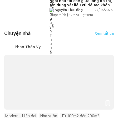
Ngôi nhà tái chế giữa lòng đô thị,
tận dụng vật liệu cũ để tạo không
gian sống linh hoạt
27/06/2026,
Nguyễn Thu Hằng
2
lượt thích |
12.273
lượt xem
Chuyện nhà
Xem tất cả
Phan Thảo Vy
Modern - Hiện đại
Nhà vườn
Từ 100m2 đến 200m2