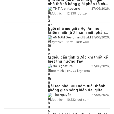
nhà thờ tổ bằng giải pháp tổ chức
lại không gian
27/06/2026,
TNT Architecture
1
lượt thích |
12.339
lượt xem
Ngôi nhà mở giữa Hội An, nơi
thiên nhiên trở thành một phần
của cuộc sống
27/06/2026,
AN NAM Design and Build
1
lượt thích |
11.218
lượt xem
5 điều cần tính trước khi thiết kế
biệt thự hướng Tây
27/06/2026,
3A Signature
2
lượt thích |
12.274
lượt xem
Cải tạo nhà 300 năm tuổi thành
không gian sống hiện đại giữa
thiên nhiên
27/06/2026,
Thu Nguyễn
1
lượt thích |
10.132
lượt xem