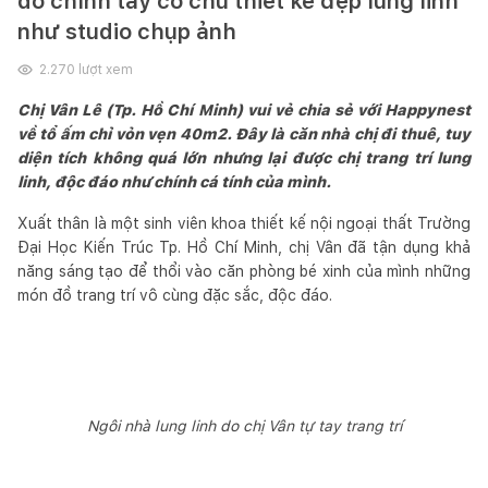
do chính tay cô chủ thiết kế đẹp lung linh
như studio chụp ảnh
2.270
lượt xem
Chị Vân Lê (Tp. Hồ Chí Minh) vui vẻ chia sẻ với Happynest
về tổ ấm chỉ vỏn vẹn 40m2. Đây là căn nhà chị đi thuê, tuy
diện tích không quá lớn nhưng lại được chị trang trí lung
linh, độc đáo như chính cá tính của mình.
Xuất thân là một sinh viên khoa thiết kế nội ngoại thất Trường
Đại Học Kiến Trúc Tp. Hồ Chí Minh, chị Vân đã tận dụng khả
năng sáng tạo để thổi vào căn phòng bé xinh của mình những
món đồ trang trí vô cùng đặc sắc, độc đáo.
Ngôi nhà lung linh do chị Vân tự tay trang trí