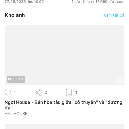
27/06/2026, lúc 10:00
1
lượt thích |
15.680
lượt xem
Kho ảnh
Xem tất cả
13.070
1
0
1
Ngơi House - Bản hòa tấu giữa "cổ truyền" và "đương
đại"
HIEUHOUSE