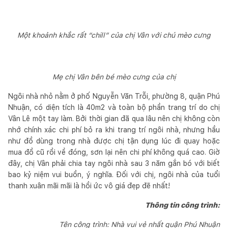
Một khoảnh khắc rất “chill” của chị Vân với chú mèo cưng
Mẹ chị Vân bên bé mèo cưng của chị
Ngôi nhà nhỏ nằm ở phố Nguyễn Văn Trỗi, phường 8, quận Phú
Nhuận, có diện tích là 40m2 và toàn bộ phần trang trí do chị
Vân Lê một tay làm. Bởi thời gian đã qua lâu nên chị không còn
nhớ chính xác chi phí bỏ ra khi trang trí ngôi nhà, nhưng hầu
như đồ dùng trong nhà được chị tận dụng lúc đi quay hoặc
mua đồ cũ rồi về đóng, sơn lại nên chi phí không quá cao. Giờ
đây, chị Vân phải chia tay ngôi nhà sau 3 năm gắn bó với biết
bao kỷ niệm vui buồn, ý nghĩa. Đối với chị, ngôi nhà của tuổi
thanh xuân mãi mãi là hồi ức vô giá đẹp đẽ nhất!
Thông tin công trình:
Tên công trình: Nhà vui vẻ nhất quận Phú Nhuận