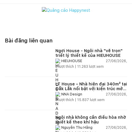
Bài đăng liên quan
Ngơi House - Ngôi nhà "vẽ trọn"
triết lý thiết kế của HIEUHOUSE
27/06/2026,
HIEUHOUSE
3
lượt thích |
11.263
lượt xem
LT House – Nhà hiện đại 340m² tại
Đắk Lắk nổi bật với kiến trúc mở
và hệ sân vườn kết nối thiên
27/06/2026,
NNA Design
nhiên
3
lượt thích |
15.837
lượt xem
Ngôi nhà không cần điều hòa nhờ
thiết kế theo khí hậu
27/06/2026,
Nguyễn Thu Hằng