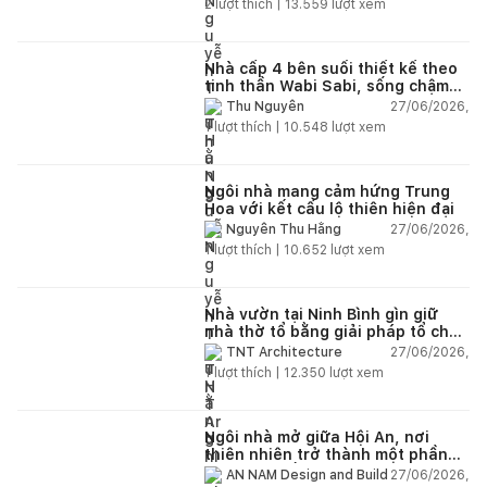
2
lượt thích |
13.559
lượt xem
Nhà cấp 4 bên suối thiết kế theo
tinh thần Wabi Sabi, sống chậm
giữa thiên nhiên
27/06/2026,
Thu Nguyễn
1
lượt thích |
10.548
lượt xem
Ngôi nhà mang cảm hứng Trung
Hoa với kết cấu lộ thiên hiện đại
27/06/2026,
Nguyễn Thu Hằng
1
lượt thích |
10.652
lượt xem
Nhà vườn tại Ninh Bình gìn giữ
nhà thờ tổ bằng giải pháp tổ chức
lại không gian
27/06/2026,
TNT Architecture
1
lượt thích |
12.350
lượt xem
Ngôi nhà mở giữa Hội An, nơi
thiên nhiên trở thành một phần
của cuộc sống
27/06/2026,
AN NAM Design and Build