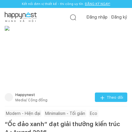
Kết nối đơn vị thiết kế - thi công uy tín.
ĐĂNG KÝ NGAY!
Đăng nhập
Đăng ký
M
Ạ
N
G
X
Ã
H
Ộ
I
Happynest
Theo dõi
Media/ Cộng đồng
Modern - Hiện đại
Minimalism - Tối giản
Eco
“Ốc đảo xanh” đạt giải thưởng kiến trúc