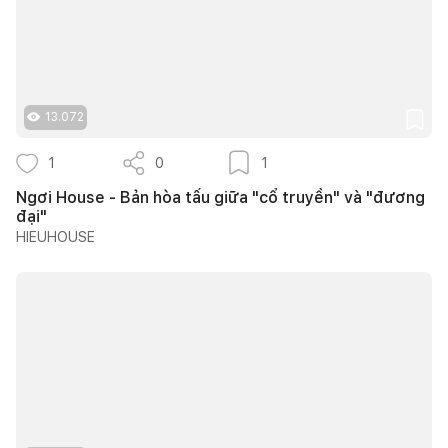
13.072
1
0
1
Ngơi House - Bản hòa tấu giữa "cổ truyền" và "đương
đại"
HIEUHOUSE