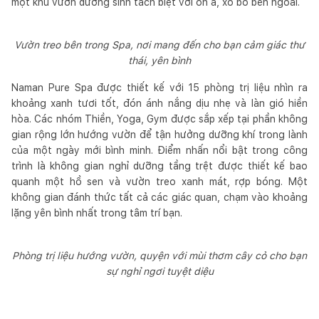
một khu vườn dưỡng sinh tách biệt với ồn ã, xô bồ bên ngoài.
Vườn treo bên trong Spa, nơi mang đến cho bạn cảm giác thư
thái, yên bình
Naman Pure Spa được thiết kế với 15 phòng trị liệu nhìn ra
khoảng xanh tươi tốt, đón ánh nắng dịu nhẹ và làn gió hiền
hòa. Các nhóm Thiền, Yoga, Gym được sắp xếp tại phần không
gian rộng lớn hướng vườn để tận hưởng dưỡng khí trong lành
của một ngày mới bình minh. Điểm nhấn nổi bật trong công
trình là không gian nghỉ dưỡng tầng trệt được thiết kế bao
quanh một hồ sen và vườn treo xanh mát, rợp bóng. Một
không gian đánh thức tất cả các giác quan, chạm vào khoảng
lặng yên bình nhất trong tâm trí bạn.
Phòng trị liệu hướng vườn, quyện với mùi thơm cây cỏ cho bạn
sự nghỉ ngơi tuyệt diệu