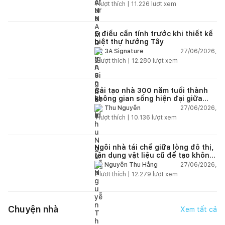
1
lượt thích |
11.226
lượt xem
5 điều cần tính trước khi thiết kế
biệt thự hướng Tây
27/06/2026,
3A Signature
2
lượt thích |
12.280
lượt xem
Cải tạo nhà 300 năm tuổi thành
không gian sống hiện đại giữa
thiên nhiên
27/06/2026,
Thu Nguyễn
1
lượt thích |
10.136
lượt xem
Ngôi nhà tái chế giữa lòng đô thị,
tận dụng vật liệu cũ để tạo không
gian sống linh hoạt
27/06/2026,
Nguyễn Thu Hằng
2
lượt thích |
12.279
lượt xem
Chuyện nhà
Xem tất cả