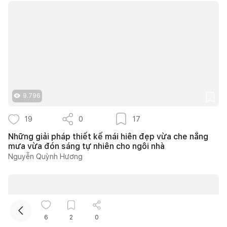
9.796
Kết nối thiết kế, thi công
19
0
17
Mua sắm hoàn thiện nhà
Những giải pháp thiết kế mái hiên đẹp vừa che nắng
mưa vừa đón sáng tự nhiên cho ngôi nhà
Nguyễn Quỳnh Hương
6
2
0