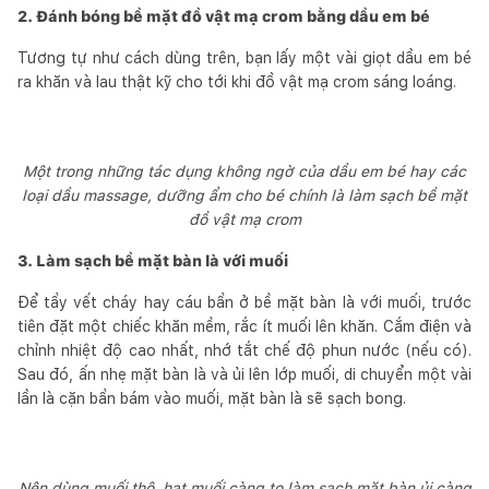
2. Đánh bóng bề mặt đồ vật mạ crom bằng dầu em bé
Tương tự như cách dùng trên, bạn lấy một vài giọt dầu em bé
ra khăn và lau thật kỹ cho tới khi đồ vật mạ crom sáng loáng.
Một trong những tác dụng không ngờ của dầu em bé hay các
loại dầu massage, dưỡng ẩm cho bé chính là làm sạch bề mặt
đồ vật mạ crom
3. Làm sạch bề mặt bàn là với muối
Để tẩy vết cháy hay cáu bẩn ở bề mặt bàn là với muối, trước
tiên đặt một chiếc khăn mềm, rắc ít muối lên khăn. Cắm điện và
chỉnh nhiệt độ cao nhất, nhớ tắt chế độ phun nước (nếu có).
Sau đó, ấn nhẹ mặt bàn là và ủi lên lớp muối, di chuyển một vài
lần là cặn bẩn bám vào muối, mặt bàn là sẽ sạch bong.
Nên dùng muối thô, hạt muối càng to làm sạch mặt bàn ủi càng