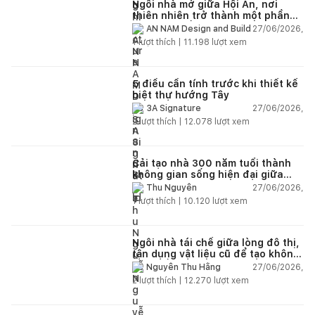
Ngôi nhà mở giữa Hội An, nơi
thiên nhiên trở thành một phần
của cuộc sống
27/06/2026,
AN NAM Design and Build
1
lượt thích |
11.198
lượt xem
5 điều cần tính trước khi thiết kế
biệt thự hướng Tây
27/06/2026,
3A Signature
2
lượt thích |
12.078
lượt xem
Cải tạo nhà 300 năm tuổi thành
không gian sống hiện đại giữa
thiên nhiên
27/06/2026,
Thu Nguyễn
1
lượt thích |
10.120
lượt xem
Ngôi nhà tái chế giữa lòng đô thị,
tận dụng vật liệu cũ để tạo không
gian sống linh hoạt
27/06/2026,
Nguyễn Thu Hằng
2
lượt thích |
12.270
lượt xem