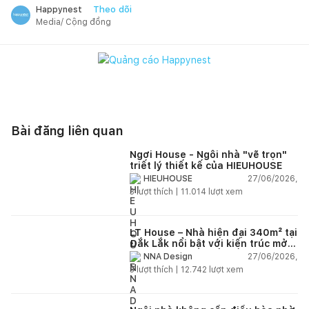
Theo dõi
Happynest
Media/ Cộng đồng
Bài đăng liên quan
Ngơi House - Ngôi nhà "vẽ trọn"
triết lý thiết kế của HIEUHOUSE
27/06/2026,
HIEUHOUSE
3
lượt thích |
11.014
lượt xem
LT House – Nhà hiện đại 340m² tại
Đắk Lắk nổi bật với kiến trúc mở
và hệ sân vườn kết nối thiên
27/06/2026,
NNA Design
nhiên
3
lượt thích |
12.742
lượt xem