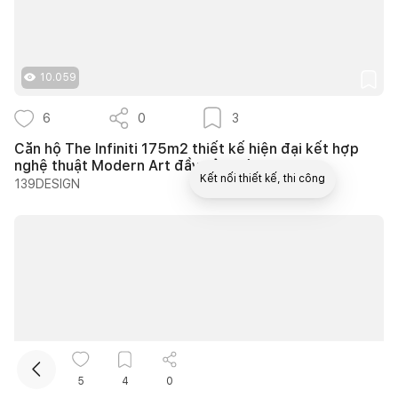
10.059
6
0
3
Căn hộ The Infiniti 175m2 thiết kế hiện đại kết hợp
nghệ thuật Modern Art đầy cảm xúc
Kết nối thiết kế, thi công
139DESIGN
Mua sắm hoàn thiện nhà
10.732
5
4
0