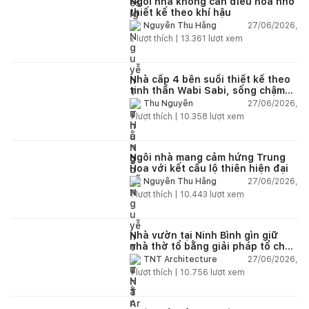
Ngôi nhà không cần điều hòa nhờ
thiết kế theo khí hậu
27/06/2026,
Nguyễn Thu Hằng
2
lượt thích |
13.361
lượt xem
Nhà cấp 4 bên suối thiết kế theo
tinh thần Wabi Sabi, sống chậm
giữa thiên nhiên
27/06/2026,
Thu Nguyễn
1
lượt thích |
10.358
lượt xem
Ngôi nhà mang cảm hứng Trung
Hoa với kết cấu lộ thiên hiện đại
27/06/2026,
Nguyễn Thu Hằng
1
lượt thích |
10.443
lượt xem
Nhà vườn tại Ninh Bình gìn giữ
nhà thờ tổ bằng giải pháp tổ chức
lại không gian
27/06/2026,
TNT Architecture
1
lượt thích |
10.756
lượt xem