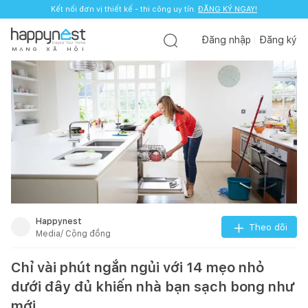
Kết nối đơn vị thiết kế - thi công uy tín.
ĐĂNG KÝ NGAY!
Đăng nhập
Đăng ký
M
Ạ
N
G
X
Ã
H
Ộ
I
Happynest
Theo dõi
Media/ Cộng đồng
Chỉ vài phút ngắn ngủi với 14 mẹo nhỏ
dưới đây đủ khiến nhà bạn sạch bong như
mới