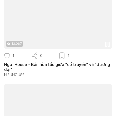
13.067
1
0
1
Ngơi House - Bản hòa tấu giữa "cổ truyền" và "đương
đại"
HIEUHOUSE