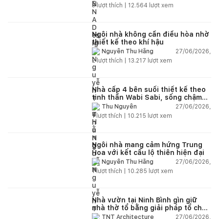
nhiên
3
lượt thích |
12.564
lượt xem
Ngôi nhà không cần điều hòa nhờ
thiết kế theo khí hậu
27/06/2026,
Nguyễn Thu Hằng
2
lượt thích |
13.217
lượt xem
Nhà cấp 4 bên suối thiết kế theo
tinh thần Wabi Sabi, sống chậm
giữa thiên nhiên
27/06/2026,
Thu Nguyễn
1
lượt thích |
10.215
lượt xem
Ngôi nhà mang cảm hứng Trung
Hoa với kết cấu lộ thiên hiện đại
27/06/2026,
Nguyễn Thu Hằng
1
lượt thích |
10.285
lượt xem
Nhà vườn tại Ninh Bình gìn giữ
nhà thờ tổ bằng giải pháp tổ chức
lại không gian
27/06/2026,
TNT Architecture