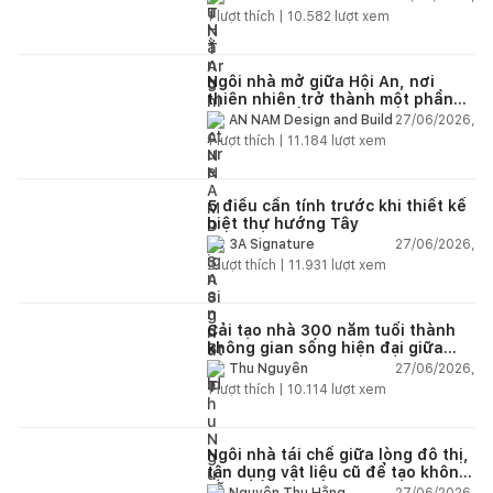
1
lượt thích |
10.582
lượt xem
Ngôi nhà mở giữa Hội An, nơi
thiên nhiên trở thành một phần
của cuộc sống
27/06/2026,
AN NAM Design and Build
1
lượt thích |
11.184
lượt xem
5 điều cần tính trước khi thiết kế
biệt thự hướng Tây
27/06/2026,
3A Signature
2
lượt thích |
11.931
lượt xem
Cải tạo nhà 300 năm tuổi thành
không gian sống hiện đại giữa
thiên nhiên
27/06/2026,
Thu Nguyễn
1
lượt thích |
10.114
lượt xem
Ngôi nhà tái chế giữa lòng đô thị,
tận dụng vật liệu cũ để tạo không
gian sống linh hoạt
27/06/2026,