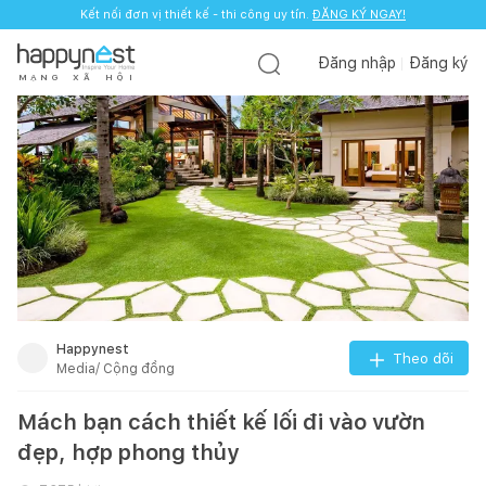
Kết nối đơn vị thiết kế - thi công uy tín.
ĐĂNG KÝ NGAY!
Đăng nhập
Đăng ký
M
Ạ
N
G
X
Ã
H
Ộ
I
Happynest
Theo dõi
Media/ Cộng đồng
Mách bạn cách thiết kế lối đi vào vườn
đẹp, hợp phong thủy