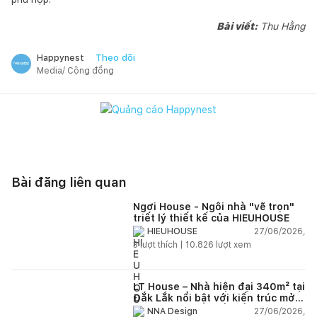
Bài viết:
Thu Hằng
Theo dõi
Happynest
Media/ Cộng đồng
Bài đăng liên quan
Ngơi House - Ngôi nhà "vẽ trọn"
triết lý thiết kế của HIEUHOUSE
27/06/2026,
HIEUHOUSE
3
lượt thích |
10.826
lượt xem
LT House – Nhà hiện đại 340m² tại
Đắk Lắk nổi bật với kiến trúc mở
và hệ sân vườn kết nối thiên
27/06/2026,
NNA Design