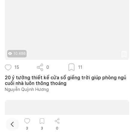
10.488
Kết nối thiết kế, thi công
15
0
11
20 ý tưởng thiết kế cửa sổ giếng trời giúp phòng ngủ
Mua sắm hoàn thiện nhà
cuối nhà luôn thông thoáng
Nguyễn Quỳnh Hương
3
3
0