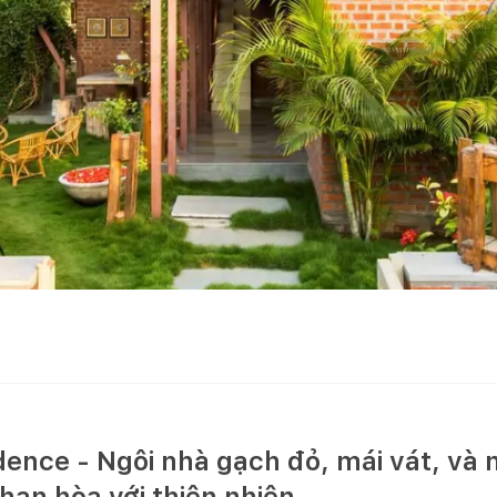
dence - Ngôi nhà gạch đỏ, mái vát, và
han hòa với thiên nhiên