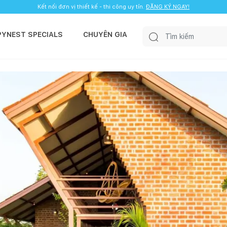
Kết nối đơn vị thiết kế - thi công uy tín.
ĐĂNG KÝ NGAY!
PYNEST SPECIALS
CHUYÊN GIA