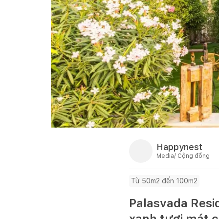
Happynest
Media/ Cộng đồng
Từ 50m2 đến 100m2
Palasvada Resi
xanh tươi mát c