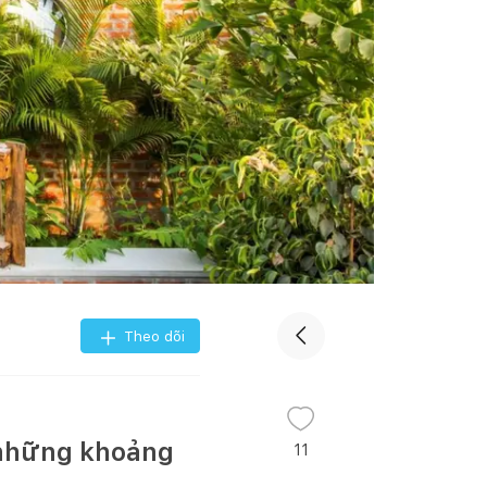
Theo dõi
 những khoảng
11