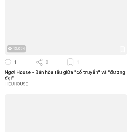
13.084
1
0
1
Ngơi House - Bản hòa tấu giữa "cổ truyền" và "đương
đại"
HIEUHOUSE