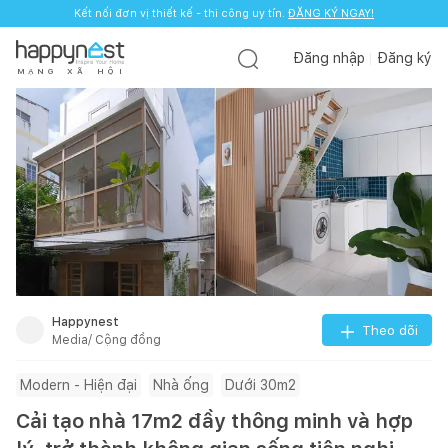
Kết nối đơn vị thiết kế - thi công uy tín.
ĐĂNG KÝ NGAY!
Đăng nhập
Đăng ký
M
Ạ
N
G
X
Ã
H
Ộ
I
Happynest
Theo dõi
Media/ Cộng đồng
Modern - Hiện đại
Nhà ống
Dưới 30m2
Cải tạo nhà 17m2 đầy thông minh và hợp