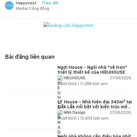
Theo dõi
Happynest
Media/ Cộng đồng
Bài đăng liên quan
Ngơi House - Ngôi nhà "vẽ trọn"
triết lý thiết kế của HIEUHOUSE
27/06/2026,
HIEUHOUSE
3
lượt thích |
11.288
lượt xem
LT House – Nhà hiện đại 340m² tại
Đắk Lắk nổi bật với kiến trúc mở
và hệ sân vườn kết nối thiên
27/06/2026,
NNA Design
nhiên
3
lượt thích |
15.853
lượt xem
Ngôi nhà không cần điều hòa nhờ