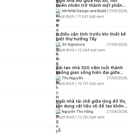
Ngôi nhà mở giữa Hội An, nơi
thiên nhiên trở thành một phần
của cuộc sống
27/06/2026,
AN NAM Design and Build
1
lượt thích |
11.241
lượt xem
5 điều cần tính trước khi thiết kế
biệt thự hướng Tây
27/06/2026,
3A Signature
2
lượt thích |
12.294
lượt xem
Cải tạo nhà 300 năm tuổi thành
không gian sống hiện đại giữa
thiên nhiên
27/06/2026,
Thu Nguyễn
1
lượt thích |
10.151
lượt xem
Ngôi nhà tái chế giữa lòng đô thị,
tận dụng vật liệu cũ để tạo không
gian sống linh hoạt
27/06/2026,
Nguyễn Thu Hằng
2
lượt thích |
12.291
lượt xem