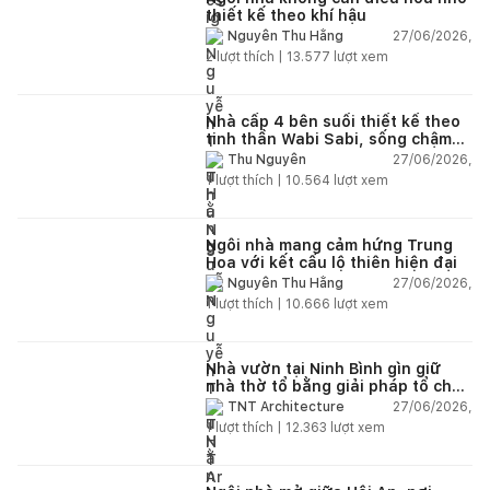
thiết kế theo khí hậu
27/06/2026,
Nguyễn Thu Hằng
2
lượt thích |
13.577
lượt xem
Nhà cấp 4 bên suối thiết kế theo
tinh thần Wabi Sabi, sống chậm
giữa thiên nhiên
27/06/2026,
Thu Nguyễn
1
lượt thích |
10.564
lượt xem
Ngôi nhà mang cảm hứng Trung
Hoa với kết cấu lộ thiên hiện đại
27/06/2026,
Nguyễn Thu Hằng
1
lượt thích |
10.666
lượt xem
Nhà vườn tại Ninh Bình gìn giữ
nhà thờ tổ bằng giải pháp tổ chức
lại không gian
27/06/2026,
TNT Architecture
1
lượt thích |
12.363
lượt xem