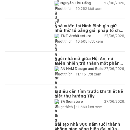
27/06/2026,
Nguyễn Thu Hằng
1
lượt thích |
10.262
lượt xem
Nhà vườn tại Ninh Bình gìn giữ
nhà thờ tổ bằng giải pháp tổ chức
lại không gian
27/06/2026,
TNT Architecture
1
lượt thích |
10.508
lượt xem
Ngôi nhà mở giữa Hội An, nơi
thiên nhiên trở thành một phần
của cuộc sống
27/06/2026,
AN NAM Design and Build
1
lượt thích |
11.115
lượt xem
5 điều cần tính trước khi thiết kế
biệt thự hướng Tây
27/06/2026,
3A Signature
2
lượt thích |
11.863
lượt xem
Cải tạo nhà 300 năm tuổi thành
không gian sống hiện đại giữa