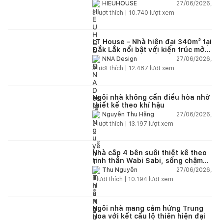
27/06/2026,
HIEUHOUSE
3
lượt thích |
10.740
lượt xem
LT House – Nhà hiện đại 340m² tại
Đắk Lắk nổi bật với kiến trúc mở
và hệ sân vườn kết nối thiên
27/06/2026,
NNA Design
nhiên
3
lượt thích |
12.487
lượt xem
Ngôi nhà không cần điều hòa nhờ
thiết kế theo khí hậu
27/06/2026,
Nguyễn Thu Hằng
2
lượt thích |
13.197
lượt xem
Nhà cấp 4 bên suối thiết kế theo
tinh thần Wabi Sabi, sống chậm
giữa thiên nhiên
27/06/2026,
Thu Nguyễn
1
lượt thích |
10.194
lượt xem
Ngôi nhà mang cảm hứng Trung
Hoa với kết cấu lộ thiên hiện đại