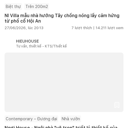
Biệt thự
Trên 200m2
NI Villa mẫu nhà hướng Tây chống nóng lấy cảm hứng
từ phố cổ Hội An
27/06/2026, lúc 20:13
7
lượt thích |
14.211
lượt xem
HIEUHOUSE
Tư vấn, thiết kế - KTS/Thiết kế
Contemporary – Đương đại
Nhà vườn
Ngơi House - Ngôi nhà "vẽ trọn" triết lý thiết kế của