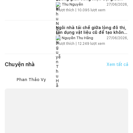
thiên nhiên
27/06/2026,
Thu Nguyễn
1
lượt thích |
10.095
lượt xem
Ngôi nhà tái chế giữa lòng đô thị,
tận dụng vật liệu cũ để tạo không
gian sống linh hoạt
27/06/2026,
Nguyễn Thu Hằng
2
lượt thích |
12.249
lượt xem
Chuyện nhà
Xem tất cả
Phan Thảo Vy