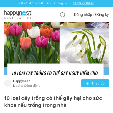
Kết nối đơn vị thiết kế - thi công uy tín.
ĐĂNG KÝ NGAY!
Đăng nhập
Đăng ký
M
Ạ
N
G
X
Ã
H
Ộ
I
Happynest
Theo dõi
Media/ Cộng đồng
10 loại cây trồng có thể gây hại cho sức
khỏe nếu trồng trong nhà