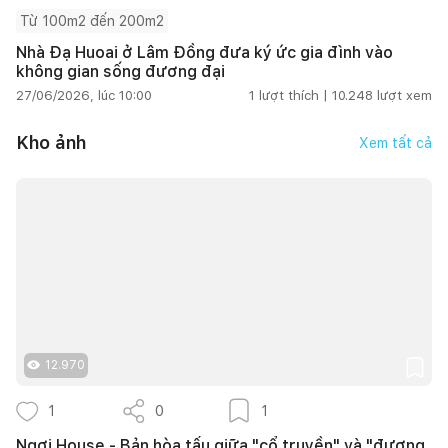
Từ 100m2 đến 200m2
Nhà Đạ Huoai ở Lâm Đồng đưa ký ức gia đình vào
không gian sống đương đại
27/06/2026, lúc 10:00
1
lượt thích |
10.248
lượt xem
Kho ảnh
Xem tất cả
12.970
1
0
1
Ngơi House - Bản hòa tấu giữa "cổ truyền" và "đương