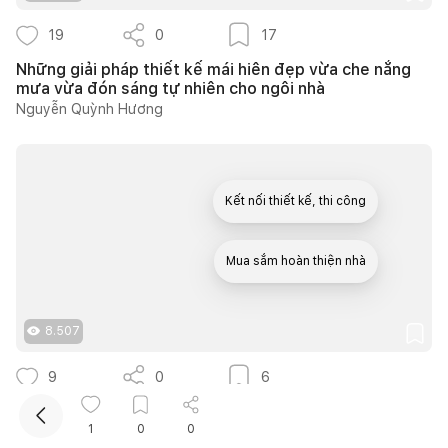
19
0
17
Những giải pháp thiết kế mái hiên đẹp vừa che nắng
mưa vừa đón sáng tự nhiên cho ngôi nhà
Nguyễn Quỳnh Hương
Kết nối thiết kế, thi công
Mua sắm hoàn thiện nhà
8.507
9
0
6
30 gợi ý thiết kế vườn rau mini tại nhà từ căn hộ đến
nhà phố cực dễ áp dụng
1
0
0