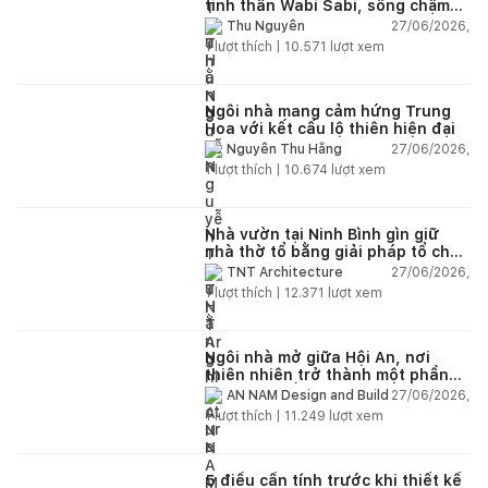
tinh thần Wabi Sabi, sống chậm
giữa thiên nhiên
27/06/2026,
Thu Nguyễn
1
lượt thích |
10.571
lượt xem
Ngôi nhà mang cảm hứng Trung
Hoa với kết cấu lộ thiên hiện đại
27/06/2026,
Nguyễn Thu Hằng
1
lượt thích |
10.674
lượt xem
Nhà vườn tại Ninh Bình gìn giữ
nhà thờ tổ bằng giải pháp tổ chức
lại không gian
27/06/2026,
TNT Architecture
1
lượt thích |
12.371
lượt xem
Ngôi nhà mở giữa Hội An, nơi
thiên nhiên trở thành một phần
của cuộc sống
27/06/2026,
AN NAM Design and Build
1
lượt thích |
11.249
lượt xem
5 điều cần tính trước khi thiết kế