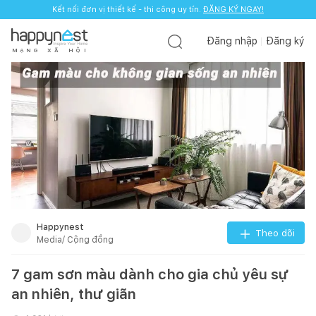
Kết nối đơn vị thiết kế - thi công uy tín.
ĐĂNG KÝ NGAY!
Đăng nhập
Đăng ký
M
Ạ
N
G
X
Ã
H
Ộ
I
Happynest
Theo dõi
Media/ Cộng đồng
7 gam sơn màu dành cho gia chủ yêu sự
an nhiên, thư giãn