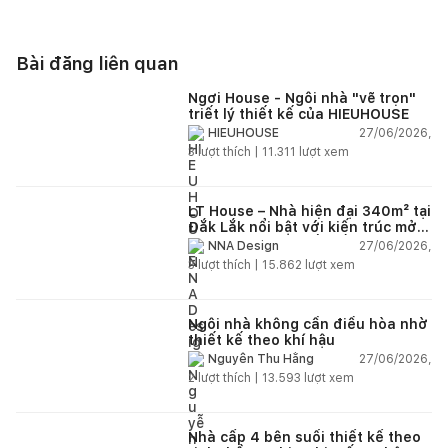
Bài đăng liên quan
Ngơi House - Ngôi nhà "vẽ trọn"
triết lý thiết kế của HIEUHOUSE
27/06/2026,
HIEUHOUSE
3
lượt thích |
11.311
lượt xem
LT House – Nhà hiện đại 340m² tại
Đắk Lắk nổi bật với kiến trúc mở
và hệ sân vườn kết nối thiên
27/06/2026,
NNA Design
nhiên
3
lượt thích |
15.862
lượt xem
Ngôi nhà không cần điều hòa nhờ
thiết kế theo khí hậu
27/06/2026,
Nguyễn Thu Hằng
2
lượt thích |
13.593
lượt xem
Nhà cấp 4 bên suối thiết kế theo