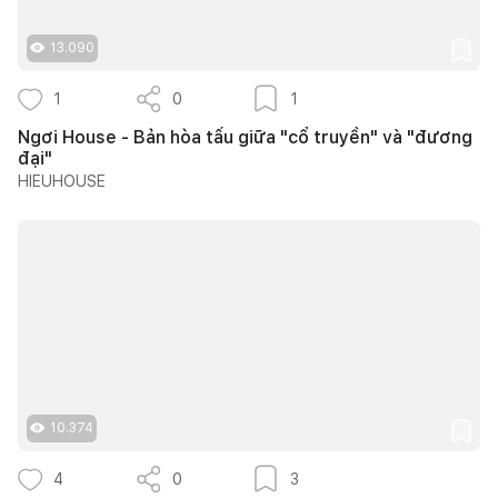
13.090
1
0
1
Ngơi House - Bản hòa tấu giữa "cổ truyền" và "đương
đại"
HIEUHOUSE
10.374
4
0
3