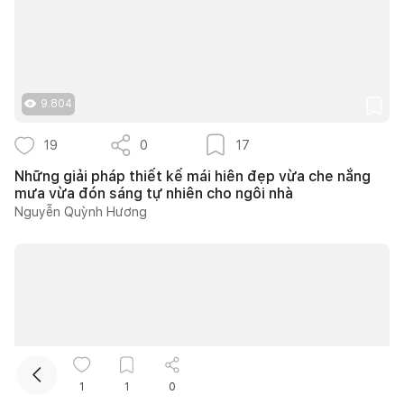
9.804
19
0
17
Những giải pháp thiết kế mái hiên đẹp vừa che nắng
Kết nối thiết kế, thi công
mưa vừa đón sáng tự nhiên cho ngôi nhà
Nguyễn Quỳnh Hương
Mua sắm hoàn thiện nhà
1
1
0