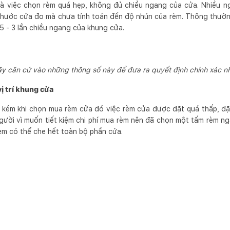
là việc chọn rèm quá hẹp, không đủ chiều ngang của cửa. Nhiều n
thước cửa đo mà chưa tính toán đến độ nhún của rèm. Thông thường
5 - 3 lần chiều ngang của khung cửa.
y căn cứ vào những thông số này để đưa ra quyết định chính xác n
ị trí khung cửa
 kém khi chọn mua rèm cửa đó việc rèm cửa được đặt quá thấp, đặ
gười vì muốn tiết kiệm chi phí mua rèm nên đã chọn một tấm rèm ng
rèm có thể che hết toàn bộ phần cửa.