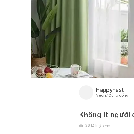
Happynest
Media/ Cộng đồng
Không ít người 
3.814
lượt xem