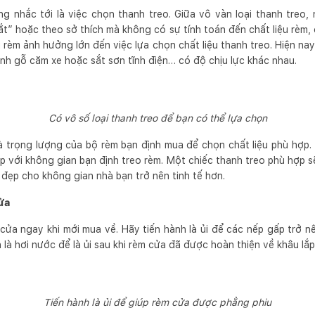
g nhắc tới là việc chọn thanh treo. Giữa vô vàn loại thanh treo
” hoặc theo sở thích mà không có sự tính toán đến chất liệu rèm, c
u rèm ảnh hưởng lớn đến việc lựa chọn chất liệu thanh treo. Hiện nay 
nh gỗ căm xe hoặc sắt sơn tĩnh điện… có độ chịu lực khác nhau.
Có vô số loại thanh treo để bạn có thể lựa chọn
à trọng lượng của bộ rèm bạn định mua để chọn chất liệu phù hợp. 
 với không gian bạn định treo rèm. Một chiếc thanh treo phù hợp s
đẹp cho không gian nhà bạn trở nên tinh tế hơn.
cửa
cửa ngay khi mới mua về. Hãy tiến hành là ủi để các nếp gấp trở n
 là hơi nước để là ủi sau khi rèm cửa đã được hoàn thiện về khâu lắp
Tiến hành là ủi để giúp rèm cửa được phẳng phiu