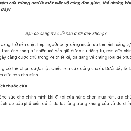
rèm cửa tưởng như là một việc vô cùng đơn giản, thế nhưng kh
 đây!
Bạn có đang mắc lỗi nào dưới đây không?
 càng trở nên chật hẹp, người ta lại càng muốn ưu tiên ánh sáng t
tràn ánh sáng tự nhiên mà vẫn giữ được sự riêng tư, rèm cửa chín
ngày càng được chú trọng về thiết kế, đa dạng về chủng loại để phụ
ũng có thể chọn được một chiếc rèm cửa đúng chuẩn. Dưới đây là 5
rèm cửa cho nhà mình.
ích thước cửa
công sức cho chính mình khi đi tới cửa hàng chọn mua rèm, gia c
cách đo cửa phổ biến đó là đo lọt lòng trong khung cửa và đo chí