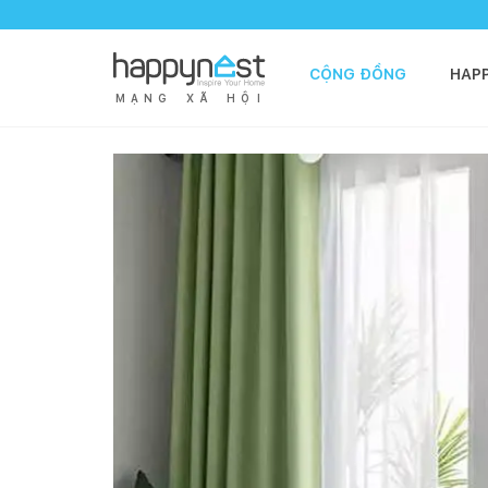
CỘNG ĐỒNG
HAP
M
Ạ
N
G
X
Ã
H
Ộ
I