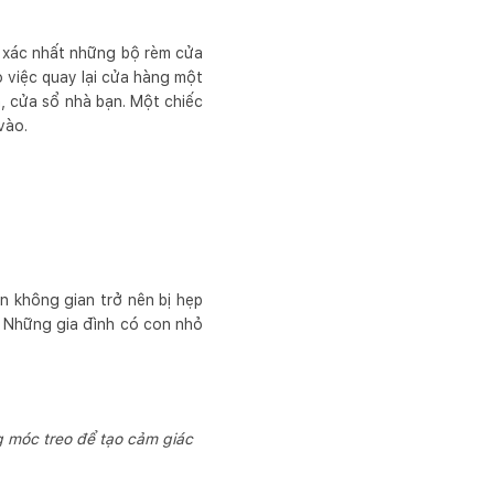
nh xác nhất những bộ rèm cửa
o việc quay lại cửa hàng một
h, cửa sổ nhà bạn. Một chiếc
vào.
n không gian trở nên bị hẹp
g. Những gia đình có con nhỏ
g móc treo để tạo cảm giác