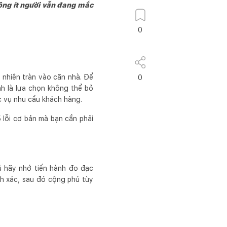
ông ít người vẫn đang mắc
0
ự nhiên tràn vào căn nhà. Để
0
h là lựa chọn không thể bỏ
c vụ nhu cầu khách hàng.
 lỗi cơ bản mà bạn cần phải
hủ hãy nhớ tiến hành đo đạc
nh xác, sau đó cộng phủ tùy