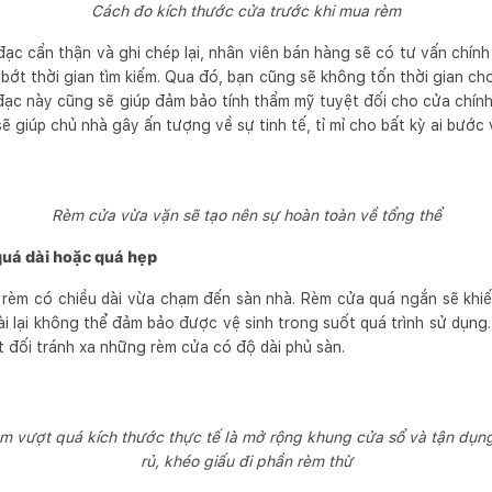
Cách đo kích thước cửa trước khi mua rèm
đạc cẩn thận và ghi chép lại, nhân viên bán hàng sẽ có tư vấn chí
bớt thời gian tìm kiếm. Qua đó, bạn cũng sẽ không tốn thời gian ch
 đạc này cũng sẽ giúp đảm bảo tính thẩm mỹ tuyệt đối cho cửa chín
ẽ giúp chủ nhà gây ấn tượng về sự tinh tế, tỉ mỉ cho bất kỳ ai bước 
Rèm cửa vừa vặn sẽ tạo nên sự hoàn toàn về tổng thể
quá dài hoặc quá hẹp
rèm có chiều dài vừa chạm đến sàn nhà. Rèm cửa quá ngắn sẽ khiế
dài lại không thể đảm bảo được vệ sinh trong suốt quá trình sử dụn
t đối tránh xa những rèm cửa có độ dài phủ sàn.
rèm vượt quá kích thước thực tế là mở rộng khung cửa sổ và tận dụn
rủ, khéo giấu đi phần rèm thừ