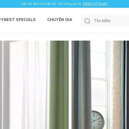
Kết nối đơn vị thiết kế - thi công uy tín.
ĐĂNG KÝ NGAY!
PYNEST SPECIALS
CHUYÊN GIA