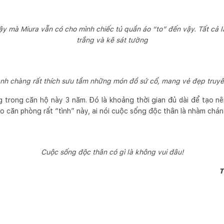
ậy mà Miura vẫn có cho mình chiếc tủ quần áo “to” đến vậy. Tất cả l
trắng và kê sát tường
nh chàng rất thích sưu tầm những món đồ sứ cổ, mang vẻ đẹp truy
 trong căn hộ này 3 năm. Đó là khoảng thời gian đủ dài để tạo nê
ào căn phòng rất “tình” này, ai nói cuộc sống độc thân là nhàm chá
Cuộc sống độc thân có gì là không vui đâu!
T