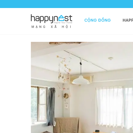
CỘNG ĐỒNG
HAP
M
Ạ
N
G
X
Ã
H
Ộ
I