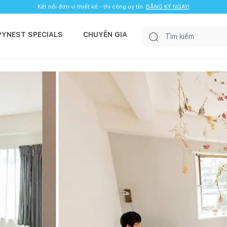
Kết nối đơn vị thiết kế - thi công uy tín.
ĐĂNG KÝ NGAY!
PYNEST SPECIALS
CHUYÊN GIA