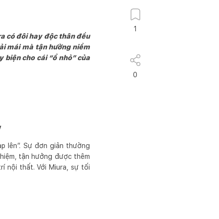
1
ra có đôi hay độc thân đều
hoải mái mà tận hưởng niềm
ày biện cho cái “ổ nhỏ” của
0
y
p lên”. Sự đơn giản thường
nghiệm, tận hưởng được thêm
 nội thất. Với Miura, sự tối