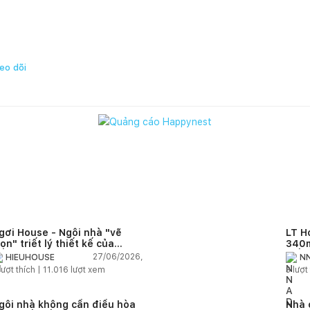
eo dõi
gơi House - Ngôi nhà "vẽ
LT H
rọn" triết lý thiết kế của
340m
IEUHOUSE
kiến
27/06/2026,
HIEUHOUSE
NN
kết 
lượt thích |
11.016
lượt xem
3
lượt 
gôi nhà không cần điều hòa
Nhà 