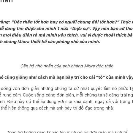
ằng: “Độc thân tốt hơn hay có người chung đôi tốt hơn?” Thực 
 dễ dàng tìm được cho mình 1 nửa “thực sự”. Vậy nên bạn cứ t
m mọi điều điên rồ mà mình yêu thích, vui vì được thoải thích b
 chàng Miura thiết kế căn phòng nhỏ của mình.
Căn hộ nhỏ nhắn của anh chàng Miura độc thân
ó cũng giống như cách mà bạn bày trí cho cái “tổ” của mình vậ
 sống vốn đơn giản nhưng chúng ta cứ nhất quyết làm nó phức tạ
ễ rung cảm. Cuộc sống càng đơn giản, mỗi chúng ta sẽ càng trải 
 Điều này có thể áp dụng với mọi khía cạnh, ngay cả với trang trí
thể hiện thông qua cách mà anh bày trí đồ đạc trong nhà.
Toàn bộ không gian khoác lên mình bộ áo đơn giản mà tinh tế