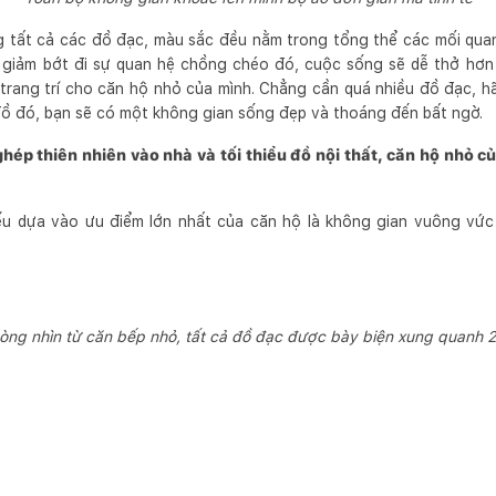
g tất cả các đồ đạc, màu sắc đều nằm trong tổng thể các mối quan
 giảm bớt đi sự quan hệ chồng chéo đó, cuộc sống sẽ dễ thở hơn 
trang trí cho căn hộ nhỏ của mình. Chẳng cần quá nhiều đồ đạc, 
đồ đó, bạn sẽ có một không gian sống đẹp và thoáng đến bất ngờ.
ép thiên nhiên vào nhà và tối thiểu đồ nội thất, căn hộ nhỏ c
 yếu dựa vào ưu điểm lớn nhất của căn hộ là không gian vuông vứ
òng nhìn từ căn bếp nhỏ, tất cả đồ đạc được bày biện xung quanh 2