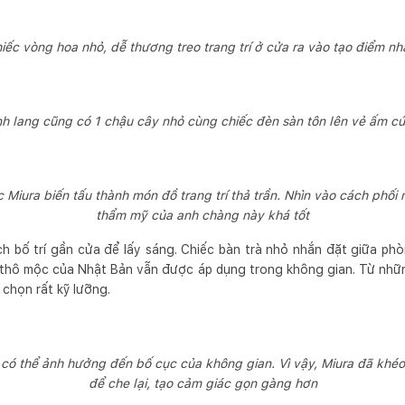
iếc vòng hoa nhỏ, dễ thương treo trang trí ở cửa ra vào tạo điểm n
h lang cũng có 1 chậu cây nhỏ cùng chiếc đèn sàn tôn lên vẻ ấm cú
iura biến tấu thành món đồ trang trí thả trần. Nhìn vào cách phối m
thẩm mỹ của anh chàng này khá tốt
 bố trí gần cửa để lấy sáng. Chiếc bàn trà nhỏ nhắn đặt giữa phò
c thô mộc của Nhật Bản vẫn được áp dụng trong không gian. Từ nhữ
 chọn rất kỹ lưỡng.
i có thể ảnh hưởng đến bố cục của không gian. Vì vậy, Miura đã khéo
để che lại, tạo cảm giác gọn gàng hơn