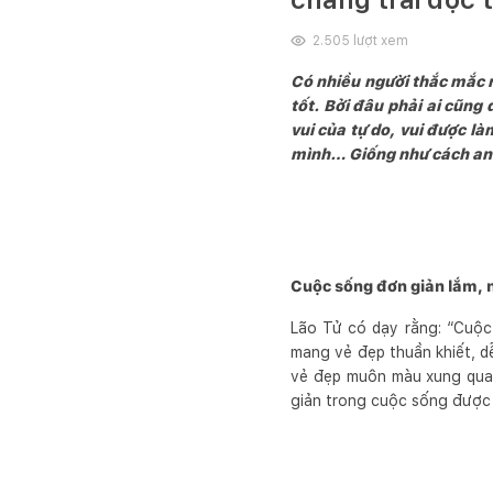
2.505
lượt xem
Có nhiều người thắc mắc r
tốt. Bởi đâu phải ai cũng
vui của tự do, vui được là
mình… Giống như cách anh
Cuộc sống đơn giản lắm, n
Lão Tử có dạy rằng: “Cuộc
mang vẻ đẹp thuần khiết, d
vẻ đẹp muôn màu xung quanh.
giản trong cuộc sống được 