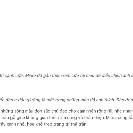
rí cạnh cửa. Miura đã gắn thêm rèm cửa tối màu để điều chỉnh ánh 
hiếc đèn ở đầu giường là một trong những món đồ anh thích. Đèn đơ
n những tông màu đơn sắc chủ đạo cho cảm nhận rộng rãi, nhẹ nhàng
u nâu gỗ giúp không gian thêm ấm cúng và thân thiện. Miura cũng l
ây xanh nhỏ, hoa khô treo trang trí thả trần…