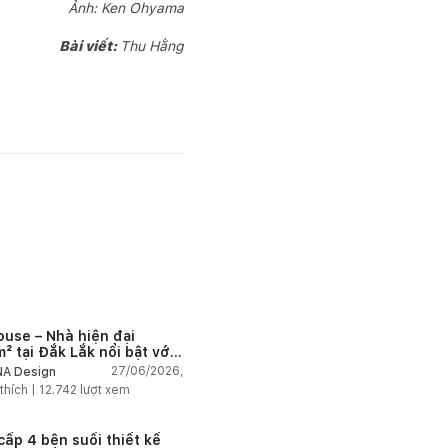
Ảnh: Ken Ohyama
Bài viết:
Thu Hằng
ouse – Nhà hiện đại
² tại Đắk Lắk nổi bật với
 trúc mở và hệ sân vườn
27/06/2026,
A Design
nối thiên nhiên
thích |
12.742
lượt xem
cấp 4 bên suối thiết kế