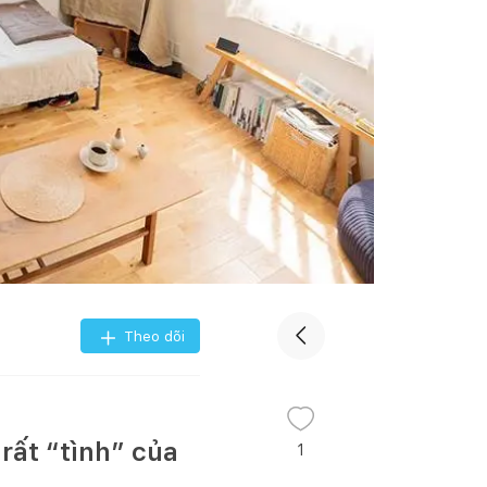
Theo dõi
rất “tình” của
1