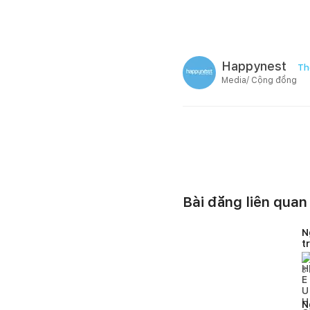
Happynest
Th
Media/ Cộng đồng
Bài đăng liên quan
N
t
H
3
N