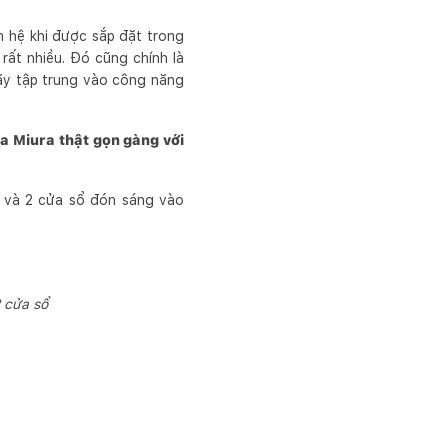
 hệ khi được sắp đặt trong
rất nhiều. Đó cũng chính là
hãy tập trung vào công năng
ủa Miura thật gọn gàng với
c và 2 cửa sổ đón sáng vào
 cửa sổ