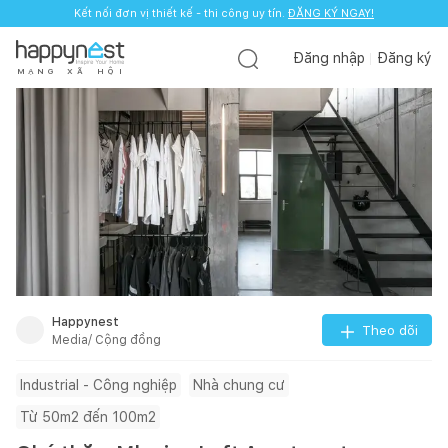
Kết nối đơn vị thiết kế - thi công uy tín.
ĐĂNG KÝ NGAY!
Đăng nhập
Đăng ký
M
Ạ
N
G
X
Ã
H
Ộ
I
Happynest
Theo dõi
Media/ Cộng đồng
Industrial - Công nghiệp
Nhà chung cư
Từ 50m2 đến 100m2