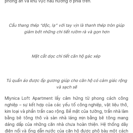
phòng ăn và khu vực nấu nướng ở phía trên.
Cầu thang thép “độc, lạ” với tay vịn là thanh thép tròn giúp
giảm bớt những chi tiết rườm rà và gọn hơn
Mặt cắt dọc chi tiết căn hộ gác xép
Tủ quần áo được ốp gương giúp cho căn hộ có cảm giác rộng
và sạch sẽ
Mlynica Loft Apartment lấy cảm hứng từ phong cách công
nghiệp – sự kết hợp của các yếu tố công nghiệp, vật liệu thô,
kim loại và phần trần cao rộng. Bề mặt của tường, trần nhà làm
bằng bê tông thô và sàn nhà láng mịn bằng bê tông mang
dáng dấp của những căn nhà chưa hoàn thiện. Hệ thống dây
điện nổi và ống dẫn nước của căn hộ được phô bày một cách