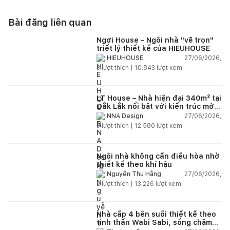
Bài đăng liên quan
Ngơi House - Ngôi nhà "vẽ trọn"
triết lý thiết kế của HIEUHOUSE
27/06/2026,
HIEUHOUSE
3
lượt thích |
10.843
lượt xem
LT House – Nhà hiện đại 340m² tại
Đắk Lắk nổi bật với kiến trúc mở
và hệ sân vườn kết nối thiên
27/06/2026,
NNA Design
nhiên
3
lượt thích |
12.580
lượt xem
Ngôi nhà không cần điều hòa nhờ
thiết kế theo khí hậu
27/06/2026,
Nguyễn Thu Hằng
2
lượt thích |
13.226
lượt xem
Nhà cấp 4 bên suối thiết kế theo
tinh thần Wabi Sabi, sống chậm