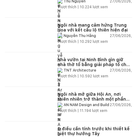
giữa thiên nhiên
27/06/2026,
Thu Nguyễn
1
lượt thích |
10.224
lượt xem
Ngôi nhà mang cảm hứng Trung
Hoa với kết cấu lộ thiên hiện đại
27/06/2026,
Nguyễn Thu Hằng
1
lượt thích |
10.292
lượt xem
Nhà vườn tại Ninh Bình gìn giữ
nhà thờ tổ bằng giải pháp tổ chức
lại không gian
27/06/2026,
TNT Architecture
1
lượt thích |
10.592
lượt xem
Ngôi nhà mở giữa Hội An, nơi
thiên nhiên trở thành một phần
của cuộc sống
27/06/2026,
AN NAM Design and Build
1
lượt thích |
11.194
lượt xem
5 điều cần tính trước khi thiết kế
biệt thự hướng Tây