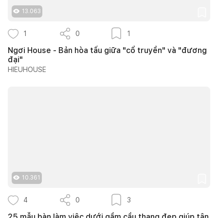
13.063
1
0
1
Ngơi House - Bản hòa tấu giữa "cổ truyền" và "đương
đại"
HIEUHOUSE
10.361
4
0
3
25 mẫu bàn làm việc dưới gầm cầu thang đẹp giúp tận