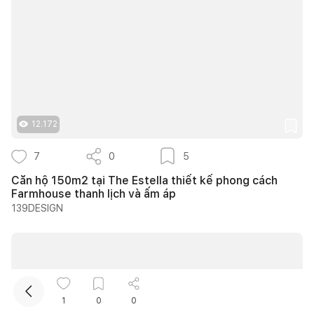
12.172
Kết nối thiết kế, thi công
7
0
5
Căn hộ 150m2 tại The Estella thiết kế phong cách
Mua sắm hoàn thiện nhà
Farmhouse thanh lịch và ấm áp
139DESIGN
1
0
0