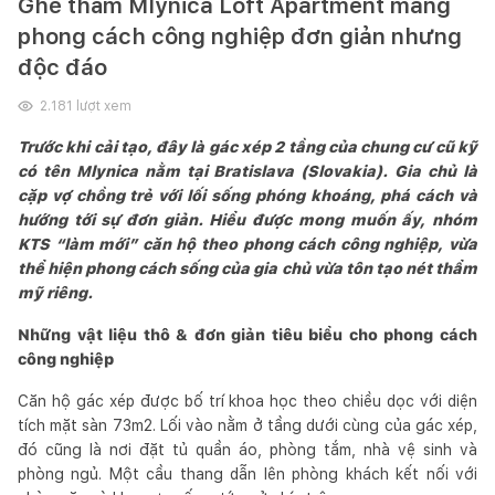
Ghé thăm Mlynica Loft Apartment mang
phong cách công nghiệp đơn giản nhưng
độc đáo
2.181
lượt xem
Trước khi cải tạo, đây là gác xép 2 tầng của chung cư cũ kỹ
có tên Mlynica nằm tại Bratislava (Slovakia). Gia chủ là
cặp vợ chồng trẻ với lối sống phóng khoáng, phá cách và
hướng tới sự đơn giản. Hiểu được mong muốn ấy, nhóm
KTS “làm mới” căn hộ theo phong cách công nghiệp, vừa
thể hiện phong cách sống của gia chủ vừa tôn tạo nét thẩm
mỹ riêng.
Những vật liệu thô & đơn giản tiêu biểu cho phong cách
công nghiệp
Căn hộ gác xép được bố trí khoa học theo chiều dọc với diện
tích mặt sàn 73m2. Lối vào nằm ở tầng dưới cùng của gác xép,
đó cũng là nơi đặt tủ quần áo, phòng tắm, nhà vệ sinh và
phòng ngủ. Một cầu thang dẫn lên phòng khách kết nối với