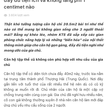
đầy đủ tiện ích và không lãng phí 1
centimet nào
3.604
lượt xem
Thật khó tưởng tượng căn hộ chỉ 39.5m2 bài trí như thế
nào có thể mang lại không gian sống cho 3 người thoải
mái? Bằng sự khéo léo, nhóm KTS đã sắp xếp các gian
phòng chức năng hợp lý và những “biến hóa” của nội thất
thông minh giúp cho căn hộ gọn gàng, đầy đủ tiện nghi như
mong ước của gia chủ.
Căn hộ tập thể cũ không còn phù hợp với nhu cầu của gia
chủ
Căn hộ tập thể có diện tích chưa đầy 40m2 này, trước kia nằm
tại trung tâm thành phố Thượng Hải (Trung Quốc). Nơi đây
gắn liền với tuổi thơ của rất nhiều thế hệ nên dù có cũ kỹ
không ai muốn rời đi. Chủ nhân của căn hộ là một cặp vợ
chồng trung niên cùng con gái. Gia chủ đã nghỉ hưu nhiều năm,
cô con gái không thường xuyên ở nhà nên căn hộ làm mới đáp
ứng chủ yếu nhu cầu sống của 2 người.