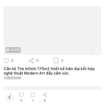
Kết nối thiết kế, thi công
10.057
6
0
3
Mua sắm hoàn thiện nhà
Căn hộ The Infiniti 175m2 thiết kế hiện đại kết hợp
nghệ thuật Modern Art đầy cảm xúc
139DESIGN
0
1
0