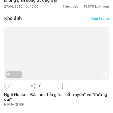
không gian sống đương đại
27/06/2026, lúc 10:00
1
lượt thích |
15.675
lượt xem
Kho ảnh
Xem tất cả
13.060
1
0
1
Ngơi House - Bản hòa tấu giữa "cổ truyền" và "đương
đại"
HIEUHOUSE