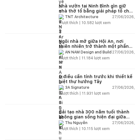
Nhà vườn tại Ninh Bình gìn giữ
nhà thờ tổ bằng giải pháp tổ chức
lại không gian
27/06/2026,
TNT Architecture
1
lượt thích |
10.582
lượt xem
Ngôi nhà mở giữa Hội An, nơi
thiên nhiên trở thành một phần
của cuộc sống
27/06/2026,
AN NAM Design and Build
1
lượt thích |
11.184
lượt xem
5 điều cần tính trước khi thiết kế
biệt thự hướng Tây
27/06/2026,
3A Signature
2
lượt thích |
11.931
lượt xem
Cải tạo nhà 300 năm tuổi thành
không gian sống hiện đại giữa
thiên nhiên
27/06/2026,
Thu Nguyễn
1
lượt thích |
10.115
lượt xem