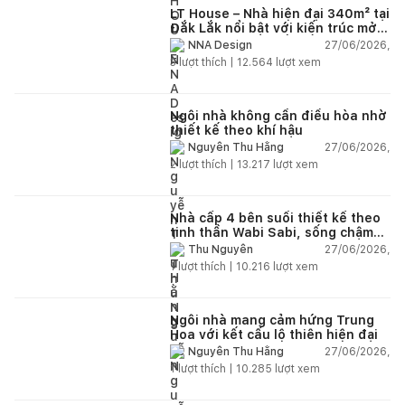
LT House – Nhà hiện đại 340m² tại
Đắk Lắk nổi bật với kiến trúc mở
và hệ sân vườn kết nối thiên
27/06/2026,
NNA Design
nhiên
3
lượt thích |
12.564
lượt xem
Ngôi nhà không cần điều hòa nhờ
thiết kế theo khí hậu
27/06/2026,
Nguyễn Thu Hằng
2
lượt thích |
13.217
lượt xem
Nhà cấp 4 bên suối thiết kế theo
tinh thần Wabi Sabi, sống chậm
giữa thiên nhiên
27/06/2026,
Thu Nguyễn
1
lượt thích |
10.216
lượt xem
Ngôi nhà mang cảm hứng Trung
Hoa với kết cấu lộ thiên hiện đại
27/06/2026,
Nguyễn Thu Hằng
1
lượt thích |
10.285
lượt xem