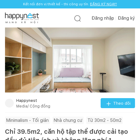
Kết nối đơn vị thiết kế - thi công uy tín.
ĐĂNG KÝ NGAY!
Đăng nhập
Đăng ký
M
Ạ
N
G
X
Ã
H
Ộ
I
Happynest
Theo dõi
Media/ Cộng đồng
Minimalism - Tối giản
Nhà chung cư
Từ 30m2 - 50m2
Chỉ 39.5m2, căn hộ tập thể được cải tạo