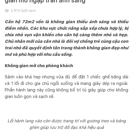
gian mở ngập tràn ánh sáng
2.815
lượt xem
Căn hộ 72m2 vốn là không gian thiếu ánh sáng và thiếu
điểm nhấn. Các khu vực chức năng sắp xếp chưa hợp lý, bị
chia nhỏ vụn vặn khiến cho căn hộ càng thêm nhỏ và hẹp.
Chủ nhân mới của căn nhà là đôi vợ chồng trẻ cùng cậu con
trai nhỏ đã quyết định tân trang thành không gian đẹp như
mơ và phù hợp với nhu cầu sống.
Không gian mở cho phòng khách
Sảnh vào khá hẹp nhưng vừa đủ để đặt 1 chiếc ghế băng dài
và 1 lối đi cho gia chủ ngồi xuống và mang giày dép ra ngoài.
Phần hành lang này cũng không bố trí tủ giày giúp cho không
gian luôn gọn và sạch sẽ.
Lối hành lang vào còn được trang trí với gương treo và bảng
ghim giúp lưu trữ đồ đạc khá hiệu quả