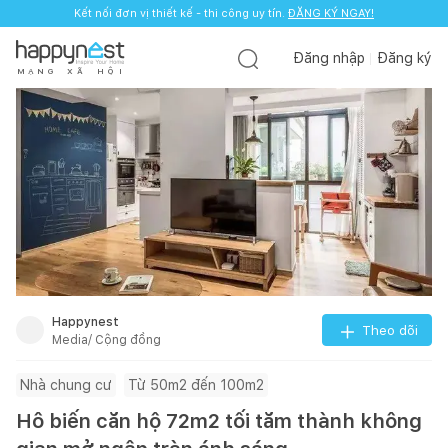
Kết nối đơn vị thiết kế - thi công uy tín.
ĐĂNG KÝ NGAY!
Đăng nhập
Đăng ký
M
Ạ
N
G
X
Ã
H
Ộ
I
Happynest
Theo dõi
Media/ Cộng đồng
Nhà chung cư
Từ 50m2 đến 100m2
Hô biến căn hộ 72m2 tối tăm thành không