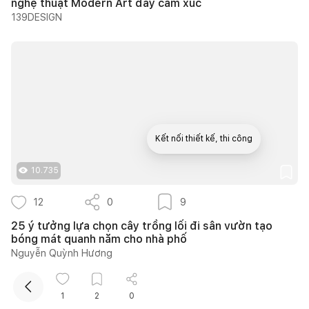
nghệ thuật Modern Art đầy cảm xúc
139DESIGN
Kết nối thiết kế, thi công
10.735
Mua sắm hoàn thiện nhà
12
0
9
25 ý tưởng lựa chọn cây trồng lối đi sân vườn tạo
bóng mát quanh năm cho nhà phố
Nguyễn Quỳnh Hương
1
2
0