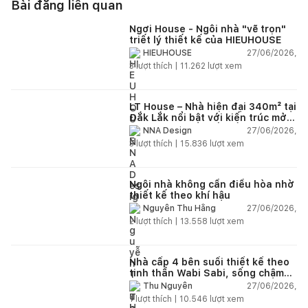
Bài đăng liên quan
Ngơi House - Ngôi nhà "vẽ trọn"
triết lý thiết kế của HIEUHOUSE
27/06/2026,
HIEUHOUSE
3
lượt thích |
11.262
lượt xem
LT House – Nhà hiện đại 340m² tại
Đắk Lắk nổi bật với kiến trúc mở
và hệ sân vườn kết nối thiên
27/06/2026,
NNA Design
nhiên
3
lượt thích |
15.836
lượt xem
Ngôi nhà không cần điều hòa nhờ
thiết kế theo khí hậu
27/06/2026,
Nguyễn Thu Hằng
2
lượt thích |
13.558
lượt xem
Nhà cấp 4 bên suối thiết kế theo
tinh thần Wabi Sabi, sống chậm
giữa thiên nhiên
27/06/2026,
Thu Nguyễn
1
lượt thích |
10.546
lượt xem