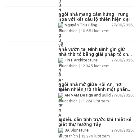
Ngôi nhà mang cảm hứng Trung
Hoa với kết cấu lộ thiên hiện đại
27/06/2026,
Nguyễn Thu Hằng
1
lượt thích |
10.651
lượt xem
Nhà vườn tại Ninh Bình gìn giữ
nhà thờ tổ bằng giải pháp tổ chức
lại không gian
27/06/2026,
TNT Architecture
1
lượt thích |
12.345
lượt xem
Ngôi nhà mở giữa Hội An, nơi
thiên nhiên trở thành một phần
của cuộc sống
27/06/2026,
AN NAM Design and Build
1
lượt thích |
11.224
lượt xem
5 điều cần tính trước khi thiết kế
biệt thự hướng Tây
27/06/2026,
3A Signature
2
lượt thích |
12.279
lượt xem