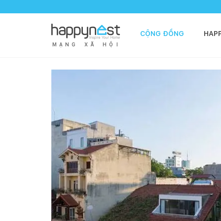
CỘNG ĐỒNG
HAP
M
Ạ
N
G
X
Ã
H
Ộ
I