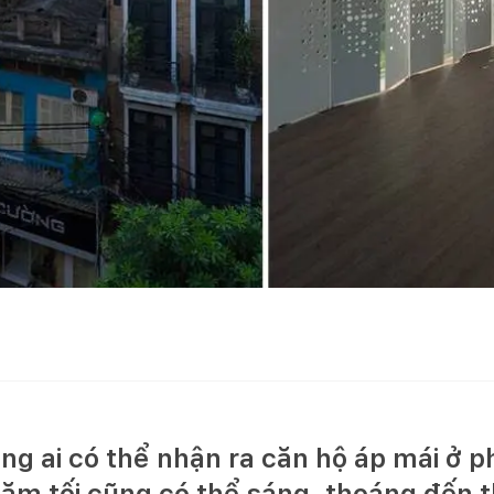
ẳng ai có thể nhận ra căn hộ áp mái ở p
ăm tối cũng có thể sáng, thoáng đến 