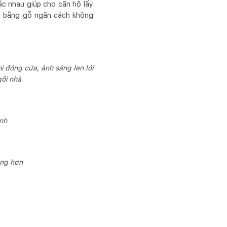
ác nhau giúp cho căn hộ lấy
ửa bằng gỗ ngăn cách không
 đóng cửa, ánh sáng len lỏi
gôi nhà
ình
oáng hơn