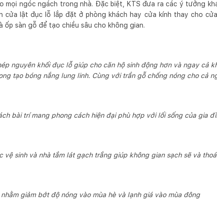
o mọi ngóc ngách trong nhà. Đặc biệt, KTS đưa ra các ý tưởng kh
h cửa lật đục lỗ lắp đặt ở phòng khách hay cửa kính thay cho c
à ốp sàn gỗ để tạo chiều sâu cho không gian.
ép nguyên khối đục lỗ giúp cho căn hộ sinh động hơn và ngay cả khi
ong tạo bóng nắng lung linh. Cùng với trần gỗ chống nóng cho cả n
ch bài trí mang phong cách hiện đại phù hợp với lối sống của gia đ
 vệ sinh và nhà tắm lát gạch trắng giúp không gian sạch sẽ và th
ỗ nhằm giảm bớt độ nóng vào mùa hè và lạnh giá vào mùa đông