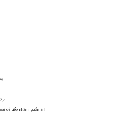
ơn
đây
 mái để tiếp nhận nguồn ánh