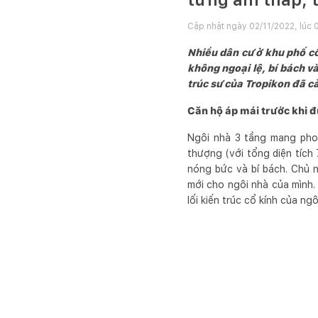
Cập nhật ngày
02/11/2022, lúc 
Nhiều dân cư ở khu phố c
không ngoại lệ, bí bách v
trúc sư của Tropikon đã cả
Căn hộ áp mái trước khi 
Ngôi nhà 3 tầng mang pho
thượng (với tổng diện tích
nóng bức và bí bách. Chủ 
mới cho ngôi nhà của mình
lối kiến trúc cổ kính của ng