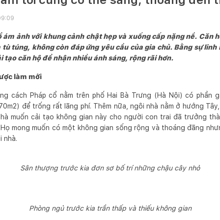
09:09
ổ ám ảnh với khung cảnh chật hẹp và xuống cấp nặng nề. Căn h
à tù túng, không còn đáp ứng yêu cầu của gia chủ. Bằng sự linh 
i tạo căn hộ để nhận nhiều ánh sáng, rộng rãi hơn.
được làm mới
ng cách Pháp cổ nằm trên phố Hai Bà Trưng (Hà Nội) có phần g
 70m2) để trống rất lãng phí. Thêm nữa, ngôi nhà nằm ở hướng Tây, 
nhà muốn cải tạo không gian này cho người con trai đã trưởng thà
. Họ mong muốn có một không gian sống rộng và thoáng đãng như
ôi nhà.
Sân thượng trước kia đơn sơ bố trí những chậu cây nhỏ
Phòng ngủ trước kia trần thấp và thiếu không gian