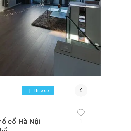
Theo dõi
hố cổ Hà Nội
1
thế