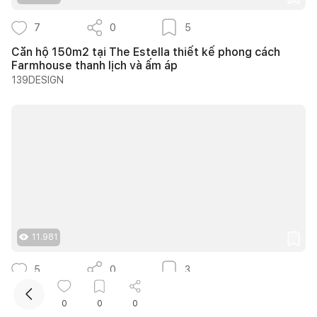
7
0
5
Căn hộ 150m2 tại The Estella thiết kế phong cách
Farmhouse thanh lịch và ấm áp
139DESIGN
Kết nối thiết kế, thi công
Mua sắm hoàn thiện nhà
11.981
5
0
3
Trình Cà Phê - Khi những vật liệu cũ được kể lại bằng
0
0
0
một ngôn ngữ thiết kế mới