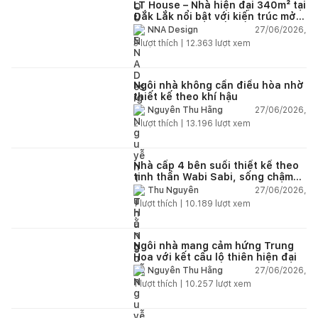
LT House – Nhà hiện đại 340m² tại
Đắk Lắk nổi bật với kiến trúc mở
và hệ sân vườn kết nối thiên
27/06/2026,
NNA Design
nhiên
3
lượt thích |
12.363
lượt xem
Ngôi nhà không cần điều hòa nhờ
thiết kế theo khí hậu
27/06/2026,
Nguyễn Thu Hằng
2
lượt thích |
13.196
lượt xem
Nhà cấp 4 bên suối thiết kế theo
tinh thần Wabi Sabi, sống chậm
giữa thiên nhiên
27/06/2026,
Thu Nguyễn
1
lượt thích |
10.189
lượt xem
Ngôi nhà mang cảm hứng Trung
Hoa với kết cấu lộ thiên hiện đại
27/06/2026,
Nguyễn Thu Hằng
1
lượt thích |
10.257
lượt xem