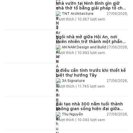
Nhà vườn tại Ninh Bình gìn giữ
nhà thờ tổ bằng giải pháp tổ chức
lại không gian
27/06/2026,
TNT Architecture
1
lượt thích |
10.367
lượt xem
Ngôi nhà mở giữa Hội An, nơi
thiên nhiên trở thành một phần
của cuộc sống
27/06/2026,
AN NAM Design and Build
1
lượt thích |
10.992
lượt xem
5 điều cần tính trước khi thiết kế
biệt thự hướng Tây
27/06/2026,
3A Signature
2
lượt thích |
11.745
lượt xem
Cải tạo nhà 300 năm tuổi thành
không gian sống hiện đại giữa
thiên nhiên
27/06/2026,
Thu Nguyễn
1
lượt thích |
10.092
lượt xem