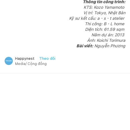
Thông tin công trình:
KTS: Kozo Yamamoto
Vị trí: Tokyo, Nhật Bản
Kỹ sư kết cấu: a・s・t atelier
Thi công: B・L home
Diện tích: 61.59 sqm
Năm dự án: 2013
Ảnh: Koichi Torimura
Bài viết:
Nguyễn Phương
Theo dõi
Happynest
Media/ Cộng đồng