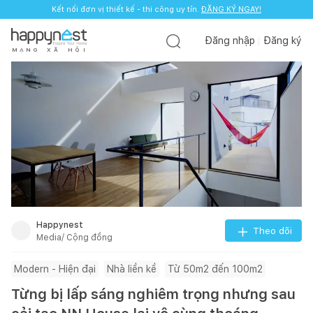
Kết nối đơn vị thiết kế - thi công uy tín.
ĐĂNG KÝ NGAY!
Đăng nhập
Đăng ký
M
Ạ
N
G
X
Ã
H
Ộ
I
Happynest
Theo dõi
Media/ Cộng đồng
Modern - Hiện đại
Nhà liền kề
Từ 50m2 đến 100m2
Từng bị lấp sáng nghiêm trọng nhưng sau