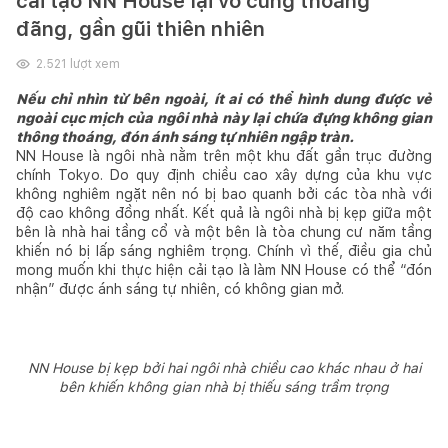
cải tạo NN House lại vô cùng thoáng
đãng, gần gũi thiên nhiên
2.521
lượt xem
Nếu chỉ nhìn từ bên ngoài, ít ai có thể hình dung được vẻ
ngoài cục mịch của ngôi nhà này lại chứa đựng không gian
thông thoáng, đón ánh sáng tự nhiên ngập tràn.
NN House là ngôi nhà nằm trên một khu đất gần trục đường
chính Tokyo. Do quy định chiều cao xây dựng của khu vực
không nghiêm ngặt nên nó bị bao quanh bởi các tòa nhà với
độ cao không đồng nhất. Kết quả là ngôi nhà bị kẹp giữa một
bên là nhà hai tầng cổ và một bên là tòa chung cư năm tầng
khiến nó bị lấp sáng nghiêm trọng. Chính vì thế, điều gia chủ
mong muốn khi thực hiện cải tạo là làm NN House có thể “đón
nhận” được ánh sáng tự nhiên, có không gian mở.
NN House bị kẹp bởi hai ngôi nhà chiều cao khác nhau ở hai
bên khiến không gian nhà bị thiếu sáng trầm trọng