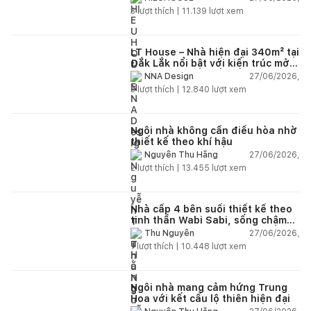
3
lượt thích |
11.139
lượt xem
LT House – Nhà hiện đại 340m² tại
Đắk Lắk nổi bật với kiến trúc mở
và hệ sân vườn kết nối thiên
27/06/2026,
NNA Design
nhiên
3
lượt thích |
12.840
lượt xem
Ngôi nhà không cần điều hòa nhờ
thiết kế theo khí hậu
27/06/2026,
Nguyễn Thu Hằng
2
lượt thích |
13.455
lượt xem
Nhà cấp 4 bên suối thiết kế theo
tinh thần Wabi Sabi, sống chậm
giữa thiên nhiên
27/06/2026,
Thu Nguyễn
1
lượt thích |
10.448
lượt xem
Ngôi nhà mang cảm hứng Trung
Hoa với kết cấu lộ thiên hiện đại