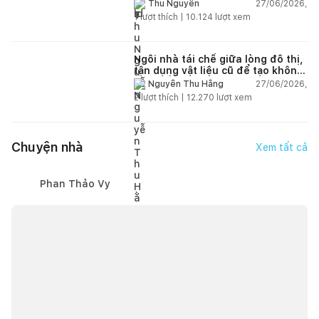
thiên nhiên
27/06/2026,
Thu Nguyễn
1
lượt thích |
10.124
lượt xem
Ngôi nhà tái chế giữa lòng đô thị,
tận dụng vật liệu cũ để tạo không
gian sống linh hoạt
27/06/2026,
Nguyễn Thu Hằng
2
lượt thích |
12.270
lượt xem
Chuyện nhà
Xem tất cả
Phan Thảo Vy