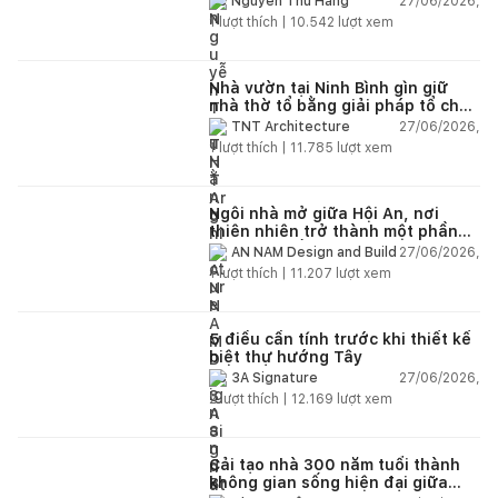
27/06/2026,
Nguyễn Thu Hằng
1
lượt thích |
10.542
lượt xem
Nhà vườn tại Ninh Bình gìn giữ
nhà thờ tổ bằng giải pháp tổ chức
lại không gian
27/06/2026,
TNT Architecture
1
lượt thích |
11.785
lượt xem
Ngôi nhà mở giữa Hội An, nơi
thiên nhiên trở thành một phần
của cuộc sống
27/06/2026,
AN NAM Design and Build
1
lượt thích |
11.207
lượt xem
5 điều cần tính trước khi thiết kế
biệt thự hướng Tây
27/06/2026,
3A Signature
2
lượt thích |
12.169
lượt xem
Cải tạo nhà 300 năm tuổi thành
không gian sống hiện đại giữa