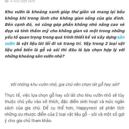
4.432
lượt xem
Khu vườn là khoảng xanh giúp thư giãn và mang lại bầu
không khí trong lành cho không gian sống của gia đình.
Bên cạnh đó, nó cũng góp phần không nhỏ nâng cao vẻ
đẹp và tính thẩm mỹ cho không gian và một trong những
yếu tố quan trọng trong quá trình thiết kế và xây dựng
sân
vườn
là vật liệu lát lối đi và trang trí. Vậy trong 2 loại vật
liệu phổ biến là gỗ và sỏi thì đâu là lựa chọn hợp lý với
những khoảng sân vườn nhỏ?
Với những khu vườn nhỏ, gia chủ nên chọn lát gỗ hay sỏi?
Thực tế, việc lựa chọn gỗ hay sỏi lát cho khu vườn nhỏ sẽ tùy
thuộc chủ yếu vào sở thích, đặc điểm sinh hoạt và mức ngân
sách của gia chủ. Để cụ thể hơn, Happynest sẽ phân tích
những ưu nhược điểm của 2 loại vật liệu gỗ - sỏi và một số gợi
ý cho gia chủ tham khảo.