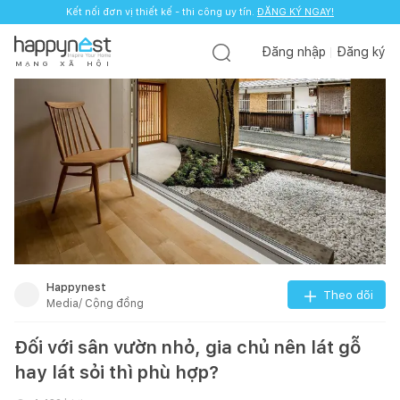
Kết nối đơn vị thiết kế - thi công uy tín.
ĐĂNG KÝ NGAY!
Đăng nhập
Đăng ký
M
Ạ
N
G
X
Ã
H
Ộ
I
Happynest
Theo dõi
Media/ Cộng đồng
Đối với sân vườn nhỏ, gia chủ nên lát gỗ
hay lát sỏi thì phù hợp?