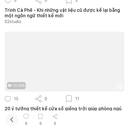
5
0
3
Trình Cà Phê - Khi những vật liệu cũ được kể lại bằng
một ngôn ngữ thiết kế mới
S2studio
Kết nối thiết kế, thi công
Mua sắm hoàn thiện nhà
10.488
15
0
11
20 ý tưởng thiết kế cửa sổ giếng trời giúp phòng ngủ
cuối nhà luôn thông thoáng
Nguyễn Quỳnh Hương
0
0
0