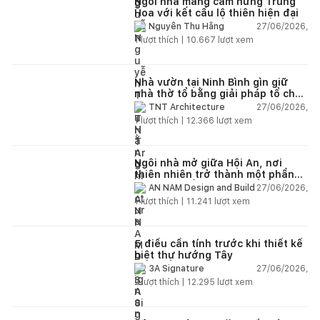
Ngôi nhà mang cảm hứng Trung
Hoa với kết cấu lộ thiên hiện đại
27/06/2026,
Nguyễn Thu Hằng
1
lượt thích |
10.667
lượt xem
Nhà vườn tại Ninh Bình gìn giữ
nhà thờ tổ bằng giải pháp tổ chức
lại không gian
27/06/2026,
TNT Architecture
1
lượt thích |
12.366
lượt xem
Ngôi nhà mở giữa Hội An, nơi
thiên nhiên trở thành một phần
của cuộc sống
27/06/2026,
AN NAM Design and Build
1
lượt thích |
11.241
lượt xem
5 điều cần tính trước khi thiết kế
biệt thự hướng Tây
27/06/2026,
3A Signature
2
lượt thích |
12.295
lượt xem