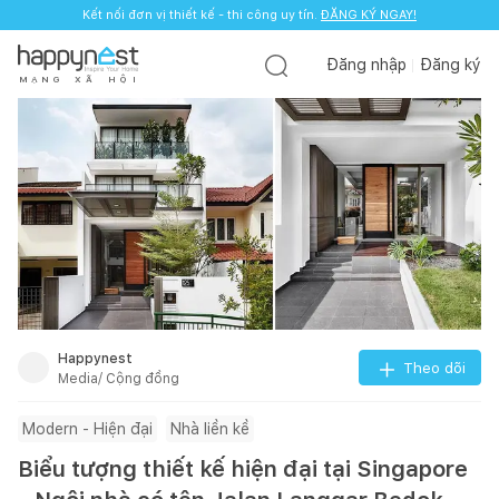
Kết nối đơn vị thiết kế - thi công uy tín.
ĐĂNG KÝ NGAY!
Đăng nhập
Đăng ký
M
Ạ
N
G
X
Ã
H
Ộ
I
Happynest
Theo dõi
Media/ Cộng đồng
Modern - Hiện đại
Nhà liền kề
Biểu tượng thiết kế hiện đại tại Singapore