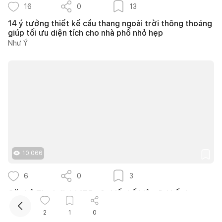
16
0
13
14 ý tưởng thiết kế cầu thang ngoài trời thông thoáng
giúp tối ưu diện tích cho nhà phố nhỏ hẹp
Như Ý
Kết nối thiết kế, thi công
10.066
6
0
3
Căn hộ The Infiniti 175m2 thiết kế hiện đại kết hợp
nghệ thuật Modern Art đầy cảm xúc
139DESIGN
2
1
0