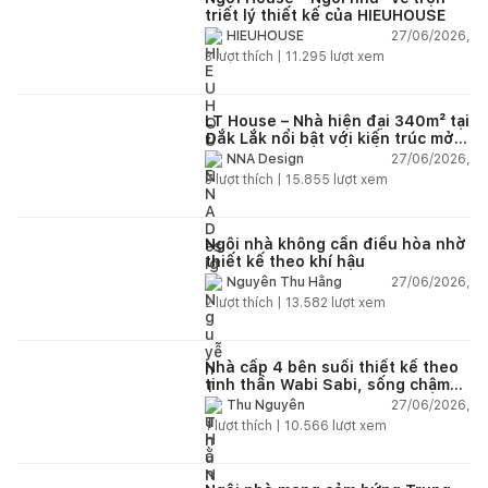
triết lý thiết kế của HIEUHOUSE
27/06/2026,
HIEUHOUSE
3
lượt thích |
11.295
lượt xem
LT House – Nhà hiện đại 340m² tại
Đắk Lắk nổi bật với kiến trúc mở
và hệ sân vườn kết nối thiên
27/06/2026,
NNA Design
nhiên
3
lượt thích |
15.855
lượt xem
Ngôi nhà không cần điều hòa nhờ
thiết kế theo khí hậu
27/06/2026,
Nguyễn Thu Hằng
2
lượt thích |
13.582
lượt xem
Nhà cấp 4 bên suối thiết kế theo
tinh thần Wabi Sabi, sống chậm
giữa thiên nhiên
27/06/2026,
Thu Nguyễn
1
lượt thích |
10.566
lượt xem