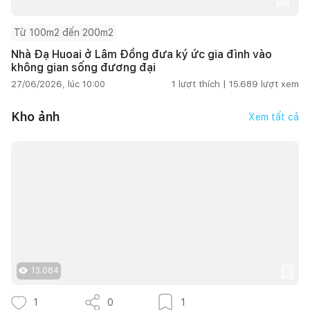
Từ 100m2 đến 200m2
Nhà Đạ Huoai ở Lâm Đồng đưa ký ức gia đình vào
không gian sống đương đại
27/06/2026, lúc 10:00
1
lượt thích |
15.689
lượt xem
Kho ảnh
Xem tất cả
13.084
1
0
1