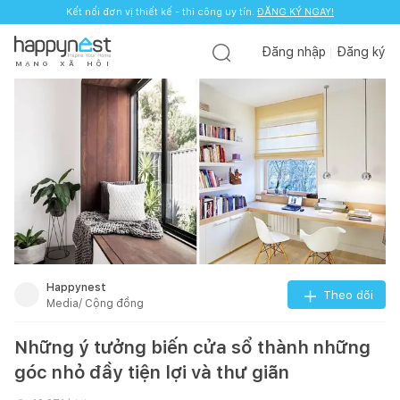
Kết nối đơn vị thiết kế - thi công uy tín.
ĐĂNG KÝ NGAY!
Đăng nhập
Đăng ký
M
Ạ
N
G
X
Ã
H
Ộ
I
Happynest
Theo dõi
Media/ Cộng đồng
Những ý tưởng biến cửa sổ thành những
góc nhỏ đầy tiện lợi và thư giãn