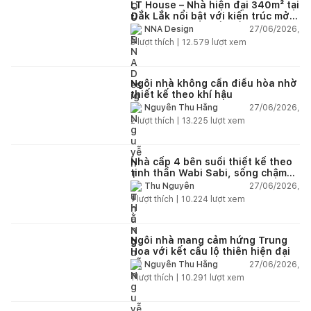
LT House – Nhà hiện đại 340m² tại
Đắk Lắk nổi bật với kiến trúc mở
và hệ sân vườn kết nối thiên
27/06/2026,
NNA Design
nhiên
3
lượt thích |
12.579
lượt xem
Ngôi nhà không cần điều hòa nhờ
thiết kế theo khí hậu
27/06/2026,
Nguyễn Thu Hằng
2
lượt thích |
13.225
lượt xem
Nhà cấp 4 bên suối thiết kế theo
tinh thần Wabi Sabi, sống chậm
giữa thiên nhiên
27/06/2026,
Thu Nguyễn
1
lượt thích |
10.224
lượt xem
Ngôi nhà mang cảm hứng Trung
Hoa với kết cấu lộ thiên hiện đại
27/06/2026,
Nguyễn Thu Hằng
1
lượt thích |
10.291
lượt xem