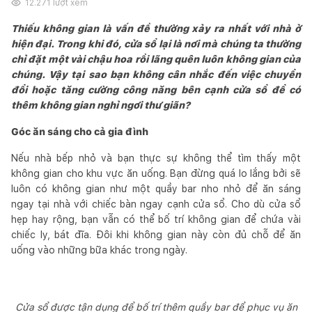
12.271
lượt xem
Thiếu không gian là vấn đề thường xảy ra nhất với nhà ở
hiện đại. Trong khi đó, cửa sổ lại là nơi mà chúng ta thường
chỉ đặt một vài chậu hoa rồi lãng quên luôn không gian của
chúng. Vậy tại sao bạn không cân nhắc đến việc chuyển
đổi hoặc tăng cường công năng bên cạnh cửa sổ để có
thêm không gian nghỉ ngơi thư giãn?
Góc ăn sáng cho cả gia đình
Nếu nhà bếp nhỏ và bạn thực sự không thể tìm thấy một
không gian cho khu vực ăn uống. Bạn đừng quá lo lắng bởi sẽ
luôn có không gian như một quầy bar nho nhỏ để ăn sáng
ngay tại nhà với chiếc bàn ngay cạnh cửa sổ. Cho dù cửa sổ
hẹp hay rộng, bạn vẫn có thể bố trí không gian để chứa vài
chiếc ly, bát đĩa. Đôi khi không gian này còn đủ chỗ để ăn
uống vào những bữa khác trong ngày.
Cửa sổ được tận dụng để bố trí thêm quầy bar để phục vụ ăn