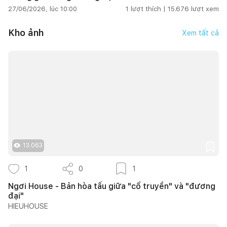
27/06/2026, lúc 10:00
1
lượt thích |
15.676
lượt xem
Kho ảnh
Xem tất cả
13.063
1
0
1
Ngơi House - Bản hòa tấu giữa "cổ truyền" và "đương
đại"
HIEUHOUSE