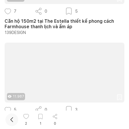
7
0
5
Căn hộ 150m2 tại The Estella thiết kế phong cách
Farmhouse thanh lịch và ấm áp
139DESIGN
11.987
5
0
3
Trình Cà Phê - Khi những vật liệu cũ được kể lại bằng
2
1
0
một ngôn ngữ thiết kế mới