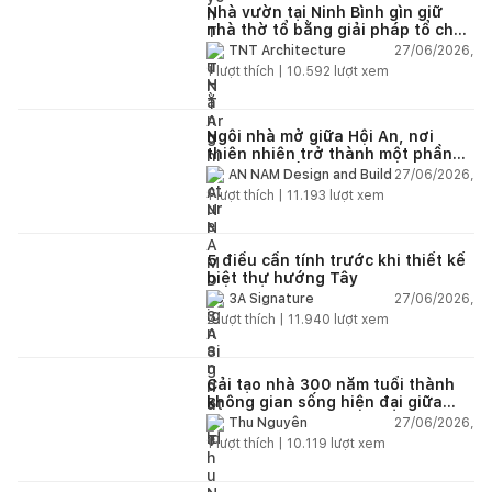
Nhà vườn tại Ninh Bình gìn giữ
nhà thờ tổ bằng giải pháp tổ chức
lại không gian
27/06/2026,
TNT Architecture
1
lượt thích |
10.592
lượt xem
Ngôi nhà mở giữa Hội An, nơi
thiên nhiên trở thành một phần
của cuộc sống
27/06/2026,
AN NAM Design and Build
1
lượt thích |
11.193
lượt xem
5 điều cần tính trước khi thiết kế
biệt thự hướng Tây
27/06/2026,
3A Signature
2
lượt thích |
11.940
lượt xem
Cải tạo nhà 300 năm tuổi thành
không gian sống hiện đại giữa
thiên nhiên
27/06/2026,
Thu Nguyễn
1
lượt thích |
10.119
lượt xem