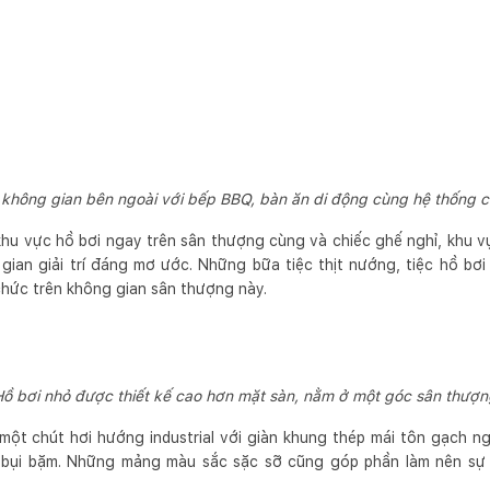
h không gian bên ngoài với bếp BBQ, bàn ăn di động cùng hệ thống 
 khu vực hồ bơi ngay trên sân thượng cùng và chiếc ghế nghỉ, khu 
gian giải trí đáng mơ ước. Những bữa tiệc thịt nướng, tiệc hồ bơ
chức trên không gian sân thượng này.
ồ bơi nhỏ được thiết kế cao hơn mặt sàn, nằm ở một góc sân thượn
ột chút hơi hướng industrial với giàn khung thép mái tôn gạch n
 bụi bặm. Những mảng màu sắc sặc sỡ cũng góp phần làm nên sự 