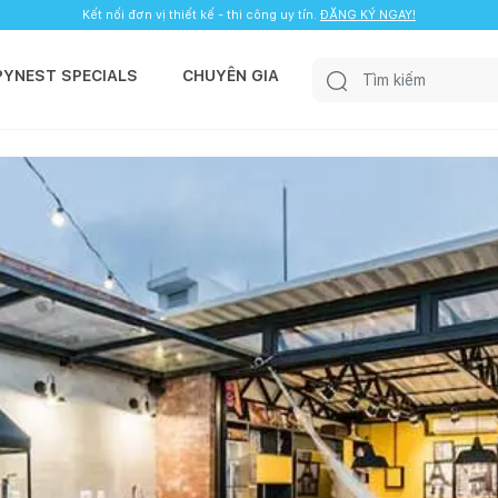
Kết nối đơn vị thiết kế - thi công uy tín.
ĐĂNG KÝ NGAY!
PYNEST SPECIALS
CHUYÊN GIA