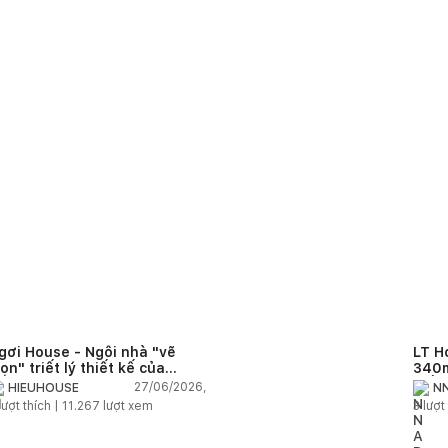
gơi House - Ngôi nhà "vẽ
LT H
rọn" triết lý thiết kế của
340m
IEUHOUSE
kiến
27/06/2026,
HIEUHOUSE
NN
kết 
lượt thích |
11.267
lượt xem
3
lượt 