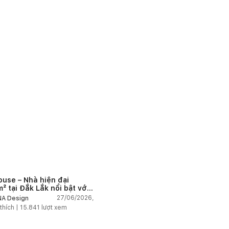
ouse – Nhà hiện đại
² tại Đắk Lắk nổi bật với
 trúc mở và hệ sân vườn
27/06/2026,
A Design
nối thiên nhiên
thích |
15.841
lượt xem