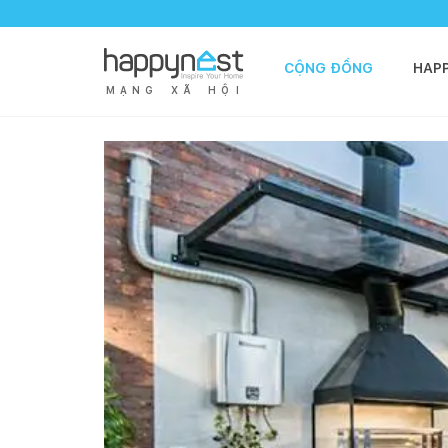
CỘNG ĐỒNG
HAP
M
Ạ
N
G
X
Ã
H
Ộ
I