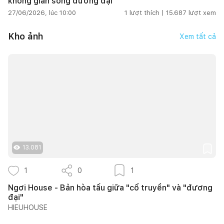
không gian sống đương đại
27/06/2026, lúc 10:00
1
lượt thích |
15.687
lượt xem
Kho ảnh
Xem tất cả
13.081
1
0
1
Ngơi House - Bản hòa tấu giữa "cổ truyền" và "đương
đại"
HIEUHOUSE