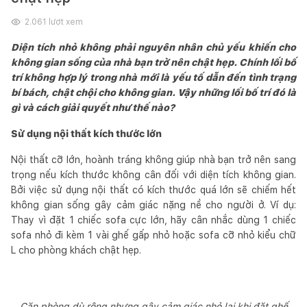
2.061
lượt xem
Diện tích nhỏ không phải nguyên nhân chủ yếu khiến cho
không gian sống của nhà bạn trở nên chật hẹp. Chính lối bố
trí không hợp lý trong nhà mới là yếu tố dẫn đến tình trạng
bí bách, chật chội cho không gian. Vậy những lối bố trí đó là
gì và cách giải quyết như thế nào?
Sử dụng nội thất kích thước lớn
Nội thất cỡ lớn, hoành tráng không giúp nhà bạn trở nên sang
trọng nếu kích thước không cân đối với diện tích không gian.
Bởi việc sử dụng nội thất có kích thước quá lớn sẽ chiếm hết
không gian sống gây cảm giác nặng nề cho người ở. Ví dụ:
Thay vì đặt 1 chiếc sofa cực lớn, hãy cân nhắc dùng 1 chiếc
sofa nhỏ đi kèm 1 vài ghế gấp nhỏ hoặc sofa cỡ nhỏ kiểu chữ
L cho phòng khách chật hẹp.
Căn phòng dù rộng nhưng gây cảm giác nhỏ lại khi đặt ghế