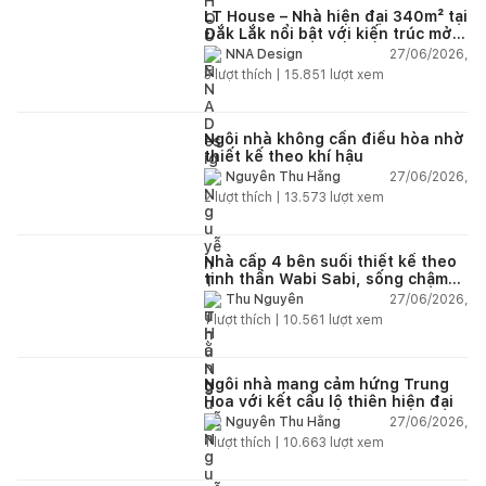
LT House – Nhà hiện đại 340m² tại
Đắk Lắk nổi bật với kiến trúc mở
và hệ sân vườn kết nối thiên
27/06/2026,
NNA Design
nhiên
3
lượt thích |
15.851
lượt xem
Ngôi nhà không cần điều hòa nhờ
thiết kế theo khí hậu
27/06/2026,
Nguyễn Thu Hằng
2
lượt thích |
13.573
lượt xem
Nhà cấp 4 bên suối thiết kế theo
tinh thần Wabi Sabi, sống chậm
giữa thiên nhiên
27/06/2026,
Thu Nguyễn
1
lượt thích |
10.561
lượt xem
Ngôi nhà mang cảm hứng Trung
Hoa với kết cấu lộ thiên hiện đại
27/06/2026,
Nguyễn Thu Hằng
1
lượt thích |
10.663
lượt xem