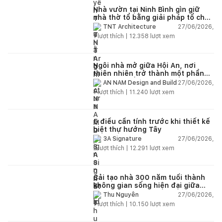
Nhà vườn tại Ninh Bình gìn giữ
nhà thờ tổ bằng giải pháp tổ chức
lại không gian
27/06/2026,
TNT Architecture
1
lượt thích |
12.358
lượt xem
Ngôi nhà mở giữa Hội An, nơi
thiên nhiên trở thành một phần
của cuộc sống
27/06/2026,
AN NAM Design and Build
1
lượt thích |
11.240
lượt xem
5 điều cần tính trước khi thiết kế
biệt thự hướng Tây
27/06/2026,
3A Signature
2
lượt thích |
12.291
lượt xem
Cải tạo nhà 300 năm tuổi thành
không gian sống hiện đại giữa
thiên nhiên
27/06/2026,
Thu Nguyễn
1
lượt thích |
10.150
lượt xem