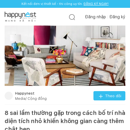
Kết nối đơn vị thiết kế - thi công uy tín.
ĐĂNG KÝ NGAY!
Đăng nhập
Đăng ký
M
Ạ
N
G
X
Ã
H
Ộ
I
Happynest
Theo dõi
Media/ Cộng đồng
8 sai lầm thường gặp trong cách bố trí nhà
diện tích nhỏ khiến không gian càng thêm
chật hẹp