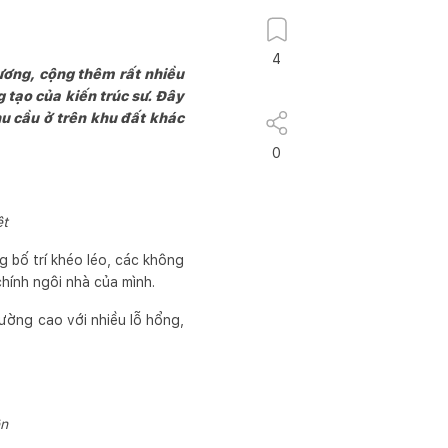
4
ương, cộng thêm rất nhiều
g tạo của kiến trúc sư. Đây
u cầu ở trên khu đất khác
0
ệt
g bố trí khéo léo, các không
chính ngôi nhà của mình.
ường cao với nhiều lỗ hổng,
ện