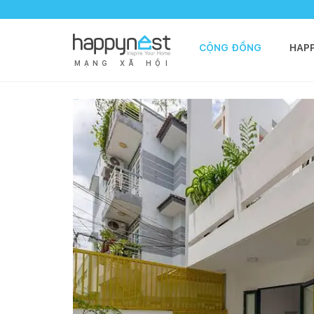
CỘNG ĐỒNG
HAP
M
Ạ
N
G
X
Ã
H
Ộ
I