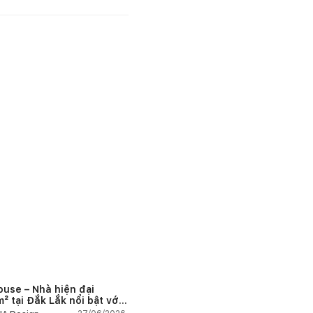
ouse – Nhà hiện đại
² tại Đắk Lắk nổi bật với
 trúc mở và hệ sân vườn