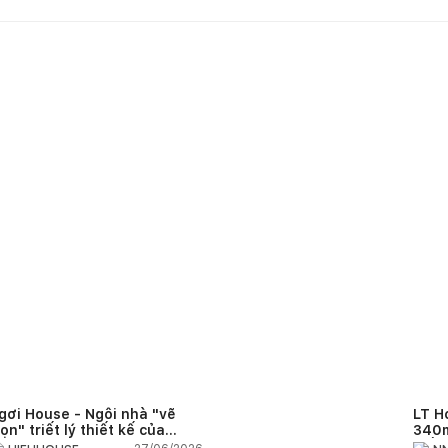
gơi House - Ngôi nhà "vẽ
LT H
rọn" triết lý thiết kế của
340m
IEUHOUSE
kiến