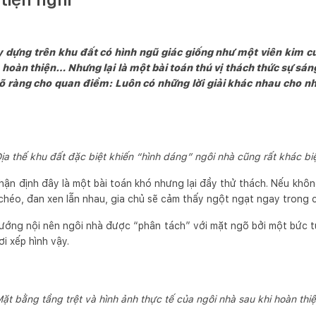
dựng trên khu đất có hình ngũ giác giống như một viên kim c
 hoàn thiện… Nhưng lại là một bài toán thú vị thách thức sự sán
õ ràng cho quan điểm: Luôn có những lời giải khác nhau cho nh
ịa thế khu đất đặc biệt khiến “hình dáng” ngôi nhà cũng rất khác bi
 nhận định đây là một bài toán khó nhưng lại đầy thử thách. Nếu khôn
 chéo, đan xen lẫn nhau, gia chủ sẽ cảm thấy ngột ngạt ngay trong 
 hướng nội nên ngôi nhà được “phân tách” với mặt ngõ bởi một bức t
i xếp hình vậy.
ặt bằng tầng trệt và hình ảnh thực tế của ngôi nhà sau khi hoàn thi