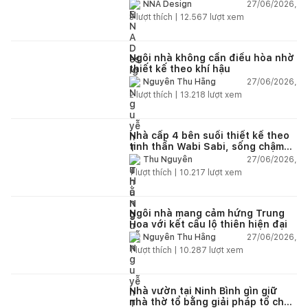
và hệ sân vườn kết nối thiên
27/06/2026,
NNA Design
nhiên
3
lượt thích |
12.567
lượt xem
Ngôi nhà không cần điều hòa nhờ
thiết kế theo khí hậu
27/06/2026,
Nguyễn Thu Hằng
2
lượt thích |
13.218
lượt xem
Nhà cấp 4 bên suối thiết kế theo
tinh thần Wabi Sabi, sống chậm
giữa thiên nhiên
27/06/2026,
Thu Nguyễn
1
lượt thích |
10.217
lượt xem
Ngôi nhà mang cảm hứng Trung
Hoa với kết cấu lộ thiên hiện đại
27/06/2026,
Nguyễn Thu Hằng
1
lượt thích |
10.287
lượt xem
Nhà vườn tại Ninh Bình gìn giữ
nhà thờ tổ bằng giải pháp tổ chức