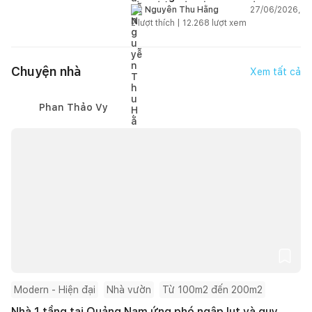
gian sống linh hoạt
27/06/2026,
Nguyễn Thu Hằng
2
lượt thích |
12.268
lượt xem
Chuyện nhà
Xem tất cả
Phan Thảo Vy
Modern - Hiện đại
Nhà vườn
Từ 100m2 đến 200m2
Nhà 1 tầng tại Quảng Nam ứng phó ngập lụt và quy