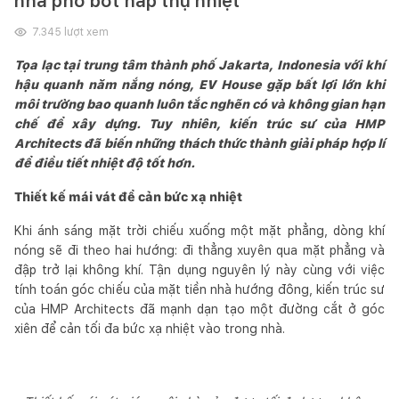
nhà phố bớt hấp thụ nhiệt
7.345
lượt xem
Tọa lạc tại trung tâm thành phố Jakarta, Indonesia với khí
hậu quanh năm nắng nóng, EV House gặp bất lợi lớn khi
môi trường bao quanh luôn tắc nghẽn có và không gian hạn
chế để xây dựng. Tuy nhiên, kiến trúc sư của HMP
Architects đã biến những thách thức thành giải pháp hợp lí
để điều tiết nhiệt độ tốt hơn.
Thiết kế mái vát để cản bức xạ nhiệt
Khi ánh sáng mặt trời chiếu xuống một mặt phẳng, dòng khí
nóng sẽ đi theo hai hướng: đi thẳng xuyên qua mặt phẳng và
đập trở lại không khí. Tận dụng nguyên lý này cùng với việc
tính toán góc chiếu của mặt tiền nhà hướng đông, kiến trúc sư
của HMP Architects đã mạnh dạn tạo một đường cắt ở góc
xiên để cản tối đa bức xạ nhiệt vào trong nhà.