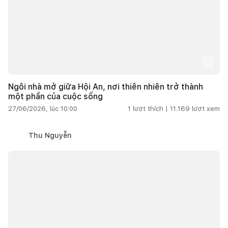
Ngôi nhà mở giữa Hội An, nơi thiên nhiên trở thành
một phần của cuộc sống
27/06/2026, lúc 10:00
1
lượt thích |
11.169
lượt xem
Thu Nguyễn