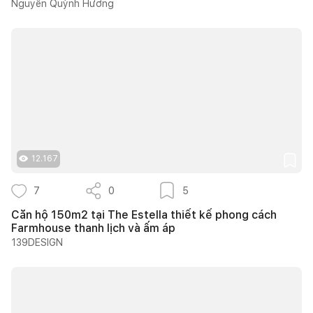
Nguyễn Quỳnh Hương
12.167
7
0
5
Căn hộ 150m2 tại The Estella thiết kế phong cách
Farmhouse thanh lịch và ấm áp
139DESIGN