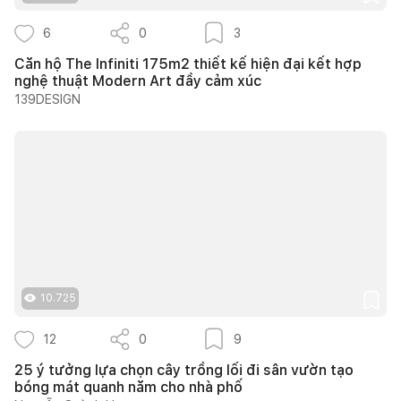
6
0
3
Căn hộ The Infiniti 175m2 thiết kế hiện đại kết hợp
nghệ thuật Modern Art đầy cảm xúc
139DESIGN
10.725
12
0
9
25 ý tưởng lựa chọn cây trồng lối đi sân vườn tạo
bóng mát quanh năm cho nhà phố