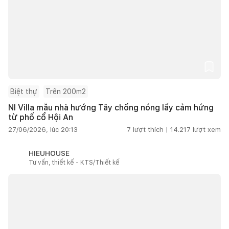
Biệt thự
Trên 200m2
NI Villa mẫu nhà hướng Tây chống nóng lấy cảm hứng
từ phố cổ Hội An
27/06/2026, lúc 20:13
7
lượt thích |
14.217
lượt xem
HIEUHOUSE
Tư vấn, thiết kế - KTS/Thiết kế