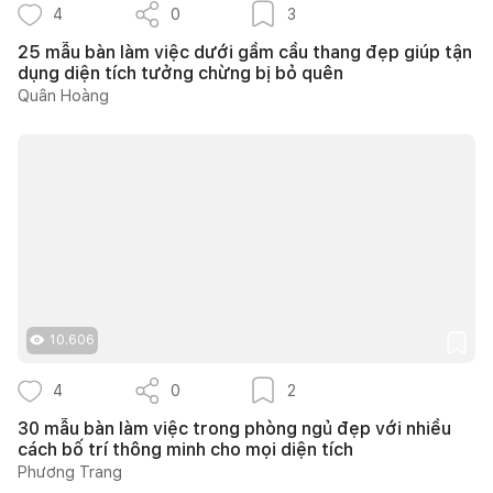
4
0
3
25 mẫu bàn làm việc dưới gầm cầu thang đẹp giúp tận
dụng diện tích tưởng chừng bị bỏ quên
Quân Hoàng
10.606
4
0
2
30 mẫu bàn làm việc trong phòng ngủ đẹp với nhiều
cách bố trí thông minh cho mọi diện tích
Phương Trang