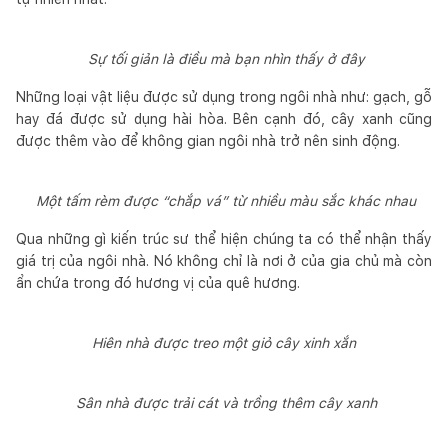
Sự tối giản là điều mà bạn nhìn thấy ở đây
Những loại vật liệu được sử dụng trong ngôi nhà như: gạch, gỗ
hay đá được sử dụng hài hòa. Bên cạnh đó, cây xanh cũng
được thêm vào để không gian ngôi nhà trở nên sinh động.
Một tấm rèm được “chắp vá” từ nhiều màu sắc khác nhau
Qua những gì kiến trúc sư thể hiện chúng ta có thể nhận thấy
giá trị của ngôi nhà. Nó không chỉ là nơi ở của gia chủ mà còn
ẩn chứa trong đó hương vị của quê hương.
Hiên nhà được treo một giỏ cây xinh xắn
Sân nhà được trải cát và trồng thêm cây xanh