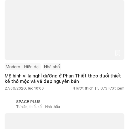
Modern - Hiện đại
Nhà phố
Mô hình villa nghỉ dưỡng ở Phan Thiết theo đuổi thiết
kế thô mộc và vẻ đẹp nguyên bản
27/06/2026, lúc 10:00
4
lượt thích |
5.873
lượt xem
SPACE PLUS
Tư vấn, thiết kế - Nhà thầu