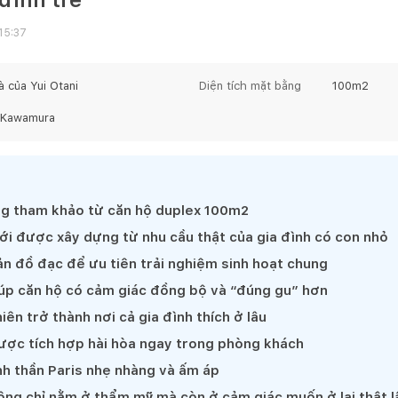
15:37
 của Yui Otani
Diện tích mặt bằng
100
m2
i Kawamura
g tham khảo từ căn hộ duplex 100m2
i được xây dựng từ nhu cầu thật của gia đình có con nhỏ
ản đồ đạc để ưu tiên trải nghiệm sinh hoạt chung
iúp căn hộ có cảm giác đồng bộ và “đúng gu” hơn
ên trở thành nơi cả gia đình thích ở lâu
ược tích hợp hài hòa ngay trong phòng khách
h thần Paris nhẹ nhàng và ấm áp
ng chỉ nằm ở thẩm mỹ mà còn ở cảm giác muốn ở lại thật l