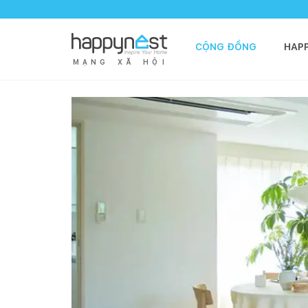
CỘNG ĐỒNG
HAP
M
Ạ
N
G
X
Ã
H
Ộ
I