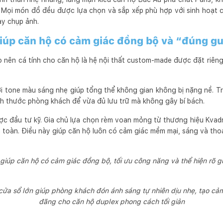
 Mọi món đồ đều được lựa chọn và sắp xếp phù hợp với sinh hoạt c
ay chụp ảnh.
giúp căn hộ có cảm giác đồng bộ và “đúng g
 nên cá tính cho căn hộ là hệ nội thất custom-made được đặt riên
ới tone màu sáng nhẹ giúp tổng thể không gian không bị nặng nề. Tr
ch thước phòng khách để vừa đủ lưu trữ mà không gây bí bách.
ược đầu tư kỹ. Gia chủ lựa chọn rèm voan mỏng từ thương hiệu Kvad
n toàn. Điều này giúp căn hộ luôn có cảm giác mềm mại, sáng và th
g giúp căn hộ có cảm giác đồng bộ, tối ưu công năng và thể hiện rõ 
ửa sổ lớn giúp phòng khách đón ánh sáng tự nhiên dịu nhẹ, tạo cả
đãng cho căn hộ duplex phong cách tối giản