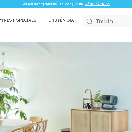
Kết nối đơn vị thiết kế - thi công uy tín.
ĐĂNG KÝ NGAY!
PYNEST SPECIALS
CHUYÊN GIA