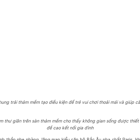
hung trải thảm mềm tạo điều kiện để trẻ vui chơi thoải mái và giúp c
 thư giãn trên sàn thảm mềm cho thấy không gian sống được thiết kế
đề cao kết nối gia đình
inh thần nhẹ nhàng, lãng mạn kiểu căn hộ Bắc Âu pha chất Paris, k