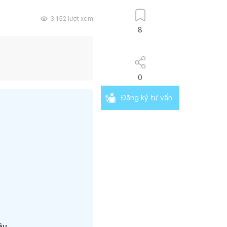
3.152
lượt xem
8
0
Đăng ký tư vấn
âu