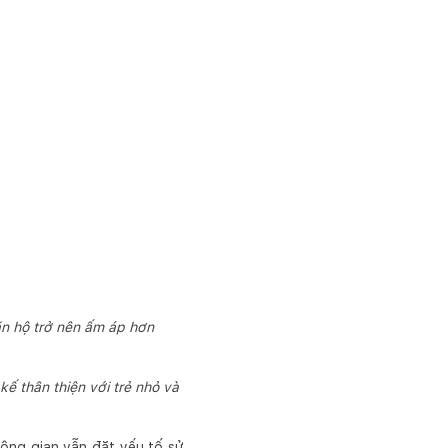
ăn hộ trở nên ấm áp hơn
 thân thiện với trẻ nhỏ và
hông gian vẫn đặt yếu tố sử