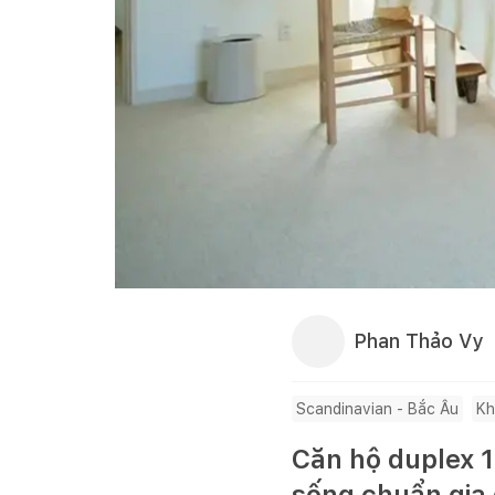
Phan Thảo Vy
Scandinavian - Bắc Âu
Kh
Căn hộ duplex 1
sống chuẩn gia 