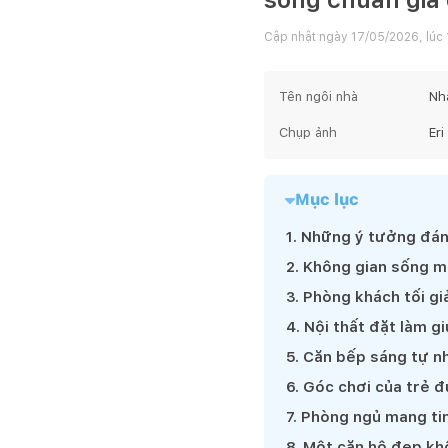
Cập nhật ngày
17/05/2026, lúc 
Tên ngôi nhà
Nhà
Chụp ảnh
Er
Mục lục
1
.
Những ý tưởng đán
2
.
Không gian sống mớ
3
.
Phòng khách tối gi
4
.
Nội thất đặt làm g
5
.
Căn bếp sáng tự nhi
6
.
Góc chơi của trẻ đ
7
.
Phòng ngủ mang tin
8
.
Một căn hộ đẹp khô