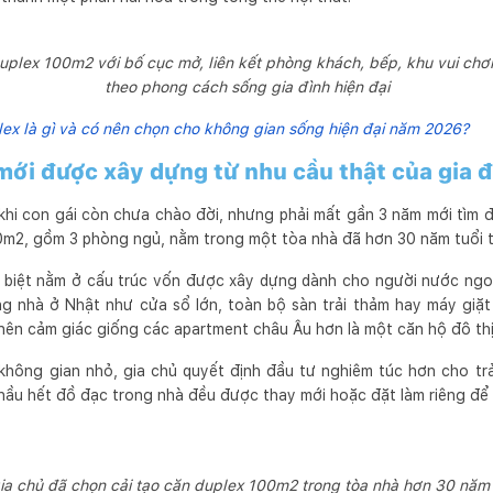
plex 100m2 với bố cục mở, liên kết phòng khách, bếp, khu vui chơ
theo phong cách sống gia đình hiện đại
ex là gì và có nên chọn cho không gian sống hiện đại năm 2026?
ới được xây dựng từ nhu cầu thật của gia 
 khi con gái còn chưa chào đời, nhưng phải mất gần 3 năm mới tìm 
m2, gồm 3 phòng ngủ, nằm trong một tòa nhà đã hơn 30 năm tuổi t
c biệt nằm ở cấu trúc vốn được xây dựng dành cho người nước ngoà
ong nhà ở Nhật như cửa sổ lớn, toàn bộ sàn trải thảm hay máy giặ
nên cảm giác giống các apartment châu Âu hơn là một căn hộ đô th
hông gian nhỏ, gia chủ quyết định đầu tư nghiêm túc hơn cho trả
, hầu hết đồ đạc trong nhà đều được thay mới hoặc đặt làm riêng đ
ia chủ đã chọn cải tạo căn duplex 100m2 trong tòa nhà hơn 30 năm 