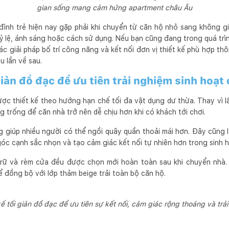
gian sống mang cảm hứng apartment châu Âu
 đình trẻ hiện nay gặp phải khi chuyển từ căn hộ nhỏ sang không gi
 lệ, ánh sáng hoặc cách sử dụng. Nếu bạn cũng đang trong quá trìn
c giải pháp bố trí công năng và kết nối đơn vị thiết kế phù hợp t
u lần về sau.
iản đồ đạc để ưu tiên trải nghiệm sinh hoạt
c thiết kế theo hướng hạn chế tối đa vật dụng dư thừa. Thay vì lấ
 trống để căn nhà trở nên dễ chịu hơn khi có khách tới chơi.
g giúp nhiều người có thể ngồi quây quần thoải mái hơn. Đây cũng là
góc cạnh sắc nhọn và tạo cảm giác kết nối tự nhiên hơn trong sinh 
 trữ và rèm cửa đều được chọn mới hoàn toàn sau khi chuyển nhà
ể đồng bộ với lớp thảm beige trải toàn bộ căn hộ.
 tối giản đồ đạc để ưu tiên sự kết nối, cảm giác rộng thoáng và trải