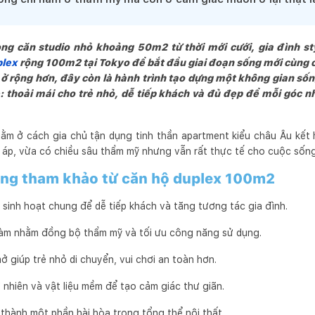
g căn studio nhỏ khoảng 50m2 từ thời mới cưới, gia đình styl
plex
rộng 100m2 tại Tokyo để bắt đầu giai đoạn sống mới cùng c
 ở rộng hơn, đây còn là hành trình tạo dựng một không gian sốn
ẻ: thoải mái cho trẻ nhỏ, dễ tiếp khách và đủ đẹp để mỗi góc
ằm ở cách gia chủ tận dụng tinh thần apartment kiểu châu Âu kết 
áp, vừa có chiều sâu thẩm mỹ nhưng vẫn rất thực tế cho cuộc sốn
ng tham khảo từ căn hộ duplex 100m2
 sinh hoạt chung để dễ tiếp khách và tăng tương tác gia đình.
 làm nhằm đồng bộ thẩm mỹ và tối ưu công năng sử dụng.
ở giúp trẻ nhỏ di chuyển, vui chơi an toàn hơn.
nhiên và vật liệu mềm để tạo cảm giác thư giãn.
 thành một phần hài hòa trong tổng thể nội thất.