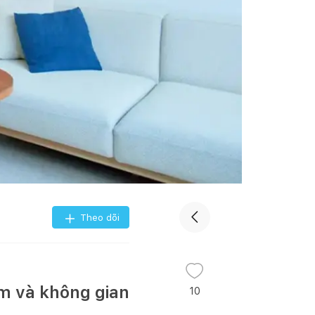
Theo dõi
àm và không gian
10