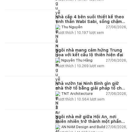
Nhà cấp 4 bên suối thiết kế theo
tinh thần Wabi Sabi, sống chậm
giữa thiên nhiên
27/06/2026,
Thu Nguyễn
1
lượt thích |
10.197
lượt xem
Ngôi nhà mang cảm hứng Trung
Hoa với kết cấu lộ thiên hiện đại
27/06/2026,
Nguyễn Thu Hằng
1
lượt thích |
10.269
lượt xem
Nhà vườn tại Ninh Bình gìn giữ
nhà thờ tổ bằng giải pháp tổ chức
lại không gian
27/06/2026,
TNT Architecture
1
lượt thích |
10.564
lượt xem
Ngôi nhà mở giữa Hội An, nơi
thiên nhiên trở thành một phần
của cuộc sống
27/06/2026,
AN NAM Design and Build