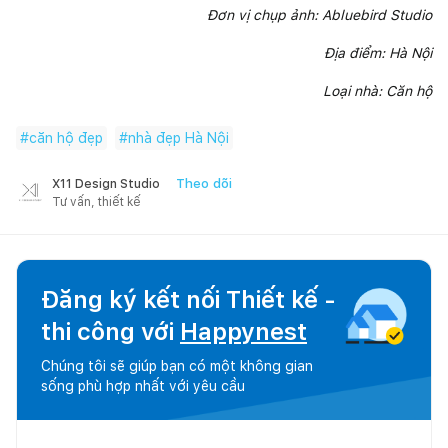
Đơn vị chụp ảnh: Abluebird Studio
Địa điểm: Hà Nội
Loại nhà: Căn hộ
#
căn hộ đẹp
#
nhà đẹp Hà Nội
Theo dõi
X11 Design Studio
Tư vấn, thiết kế
Đăng ký kết nối Thiết kế -
thi công với
Happynest
Chúng tôi sẽ giúp bạn có một không gian
sống phù hợp nhất với yêu cầu