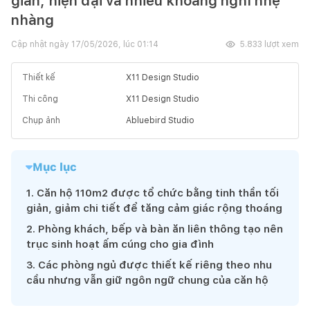
giản, hiện đại và nhiều khoảng nghỉ nhẹ
nhàng
Cập nhật ngày
17/05/2026, lúc 01:14
5.833
lượt xem
Thiết kế
X11 Design Studio
Thi công
X11 Design Studio
Chụp ảnh
Abluebird Studio
Mục lục
1
.
Căn hộ 110m2 được tổ chức bằng tinh thần tối
giản, giảm chi tiết để tăng cảm giác rộng thoáng
2
.
Phòng khách, bếp và bàn ăn liên thông tạo nên
trục sinh hoạt ấm cúng cho gia đình
3
.
Các phòng ngủ được thiết kế riêng theo nhu
cầu nhưng vẫn giữ ngôn ngữ chung của căn hộ