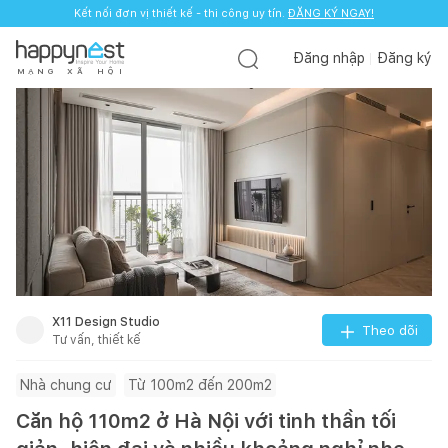
Kết nối đơn vị thiết kế - thi công uy tín.
ĐĂNG KÝ NGAY!
Đăng nhập
Đăng ký
M
Ạ
N
G
X
Ã
H
Ộ
I
X11 Design Studio
Theo dõi
Tư vấn, thiết kế
Nhà chung cư
Từ 100m2 đến 200m2
Căn hộ 110m2 ở Hà Nội với tinh thần tối