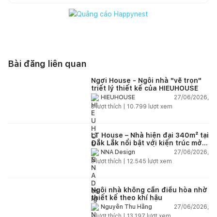
Bài đăng liên quan
Ngơi House - Ngôi nhà "vẽ trọn"
triết lý thiết kế của HIEUHOUSE
27/06/2026,
HIEUHOUSE
3
lượt thích |
10.799
lượt xem
LT House – Nhà hiện đại 340m² tại
Đắk Lắk nổi bật với kiến trúc mở
và hệ sân vườn kết nối thiên
27/06/2026,
NNA Design
nhiên
3
lượt thích |
12.545
lượt xem
Ngôi nhà không cần điều hòa nhờ
thiết kế theo khí hậu
27/06/2026,
Nguyễn Thu Hằng
2
lượt thích |
13.197
lượt xem