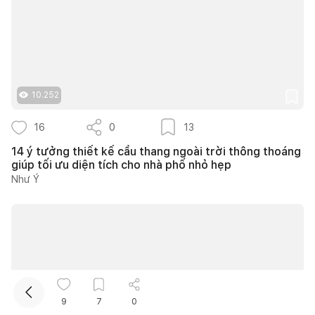
10.252
16
0
13
Kết nối thiết kế, thi công
14 ý tưởng thiết kế cầu thang ngoài trời thông thoáng
giúp tối ưu diện tích cho nhà phố nhỏ hẹp
Như Ý
Mua sắm hoàn thiện nhà
9
7
0