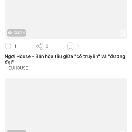
13.054
1
0
1
Ngơi House - Bản hòa tấu giữa "cổ truyền" và "đương
đại"
HIEUHOUSE