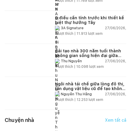
1
lượt thích |
11.169
lượt xem
5 điều cần tính trước khi thiết kế
biệt thự hướng Tây
27/06/2026,
3A Signature
2
lượt thích |
11.913
lượt xem
Cải tạo nhà 300 năm tuổi thành
không gian sống hiện đại giữa
thiên nhiên
27/06/2026,
Thu Nguyễn
1
lượt thích |
10.098
lượt xem
Ngôi nhà tái chế giữa lòng đô thị,
tận dụng vật liệu cũ để tạo không
gian sống linh hoạt
27/06/2026,
Nguyễn Thu Hằng
2
lượt thích |
12.253
lượt xem
Chuyện nhà
Xem tất cả