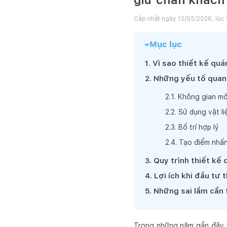
Cập nhật ngày
12/05/2026, lúc 
Mục lục
1
.
Vì sao thiết kế qu
2
.
Những yếu tố quan 
2
.
1
.
Không gian m
2
.
2
.
Sử dụng vật li
2
.
3
.
Bố trí hợp lý
2
.
4
.
Tạo điểm nhấn
3
.
Quy trình thiết kế
4
.
Lợi ích khi đầu tư 
5
.
Những sai lầm cần 
Trong những năm gần đây, n