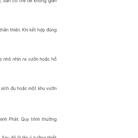
, bạn có thể để không gian
thân thiện. Khi kết hợp đúng
c nhỏ nhìn ra vườn hoặc hồ
c xích đu hoặc một khu vườn
ịnh Phát. Quy trình thường
. Sau đó là lên ý tưởng thiết