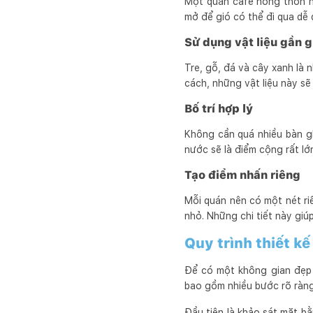
Một quán cafe nông thôn n
mở để gió có thể đi qua dễ 
Sử dụng vật liệu gần g
Tre, gỗ, đá và cây xanh là 
cách, những vật liệu này sẽ
Bố trí hợp lý
Không cần quá nhiều bàn g
nước sẽ là điểm cộng rất lớ
Tạo điểm nhấn riêng
Mỗi quán nên có một nét ri
nhỏ. Những chi tiết này giúp
Quy trình thiết k
Để có một không gian đẹp 
bao gồm nhiều bước rõ ràng
Đầu tiên là khảo sát mặt bằn