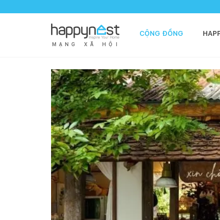
CỘNG ĐỒNG
HAP
M
Ạ
N
G
X
Ã
H
Ộ
I