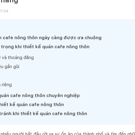
11:04
án cafe nông thôn ngày càng được ưa chuộng
trọng khi thiết kế quán cafe nông thôn
ở và thoáng đãng
ệu gần gũi
 riêng
 quán cafe nông thôn chuyên nghiệp
thiết kế quán cafe nông thôn
tránh khi thiết kế quán cafe nông thôn
hiều người bắt đầu rời xa sự ồn ào của thành phố và tìm đến nhữ