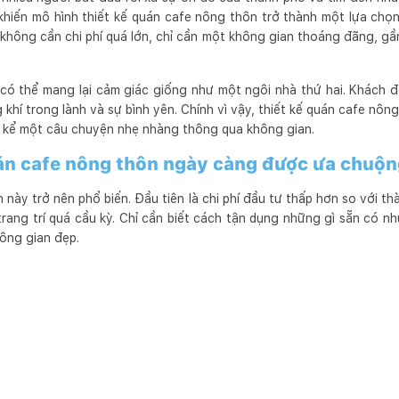
 khiến mô hình thiết kế quán cafe nông thôn trở thành một lựa chọn
không cần chi phí quá lớn, chỉ cần một không gian thoáng đãng, gần
có thể mang lại cảm giác giống như một ngôi nhà thứ hai. Khách 
hí trong lành và sự bình yên. Chính vì vậy, thiết kế quán cafe nôn
 kể một câu chuyện nhẹ nhàng thông qua không gian.
uán cafe nông thôn ngày càng được ưa chuộ
h này trở nên phổ biến. Đầu tiên là chi phí đầu tư thấp hơn so với t
rang trí quá cầu kỳ. Chỉ cần biết cách tận dụng những gì sẵn có nh
hông gian đẹp.