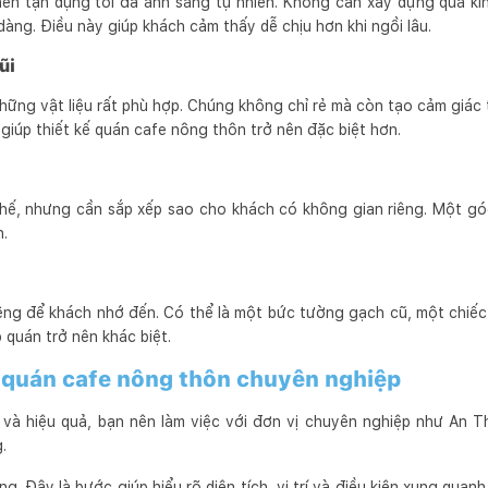
ên tận dụng tối đa ánh sáng tự nhiên. Không cần xây dựng quá kín
dàng. Điều này giúp khách cảm thấy dễ chịu hơn khi ngồi lâu.
ũi
những vật liệu rất phù hợp. Chúng không chỉ rẻ mà còn tạo cảm giác 
 giúp thiết kế quán cafe nông thôn trở nên đặc biệt hơn.
hế, nhưng cần sắp xếp sao cho khách có không gian riêng. Một gó
n.
êng để khách nhớ đến. Có thể là một bức tường gạch cũ, một chiế
 quán trở nên khác biệt.
ế quán cafe nông thôn chuyên nghiệp
và hiệu quả, bạn nên làm việc với đơn vị chuyên nghiệp như An Th
.
g. Đây là bước giúp hiểu rõ diện tích, vị trí và điều kiện xung quanh