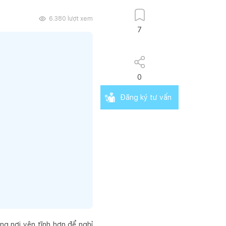
6.380
lượt xem
7
0
Đăng ký tư vấn
ng nơi yên tĩnh hơn để nghỉ