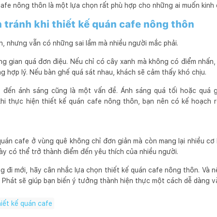
 cafe nông thôn là một lựa chọn rất phù hợp cho những ai muốn kinh
 tránh khi thiết kế quán cafe nông thôn
n, nhưng vẫn có những sai lầm mà nhiều người mắc phải.
ng gian quá đơn điệu. Nếu chỉ có cây xanh mà không có điểm nhấn,
ông hợp lý. Nếu bàn ghế quá sát nhau, khách sẽ cảm thấy khó chịu.
ý đến ánh sáng cũng là một vấn đề. Ánh sáng quá tối hoặc quá 
khi thực hiện thiết kế quán cafe nông thôn, bạn nên có kế hoạch 
quán cafe ở vùng quê không chỉ đơn giản mà còn mang lại nhiều cơ h
y có thể trở thành điểm đến yêu thích của nhiều người.
 đi mới, hãy cân nhắc lựa chọn thiết kế quán cafe nông thôn. Và 
 Phát sẽ giúp bạn biến ý tưởng thành hiện thực một cách dễ dàng và
hiết kế quán cafe