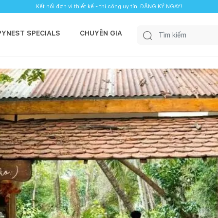
Kết nối đơn vị thiết kế - thi công uy tín.
ĐĂNG KÝ NGAY!
PYNEST SPECIALS
CHUYÊN GIA