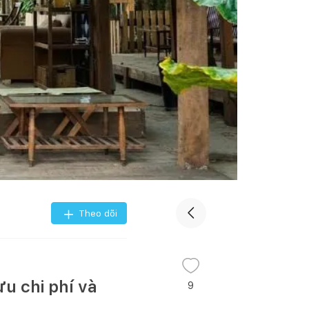
Theo dõi
u chi phí và
9