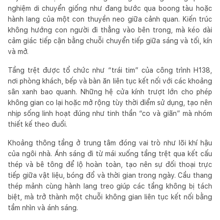
nghiệm di chuyển giống như đang bước qua boong tàu hoặc
hành lang của một con thuyền neo giữa cảnh quan. Kiến trúc
không hướng con người đi thẳng vào bên trong, mà kéo dài
cảm giác tiếp cận bằng chuỗi chuyển tiếp giữa sáng và tối, kín
và mở.
Tầng trệt được tổ chức như “trái tim” của công trình H138,
nơi phòng khách, bếp và bàn ăn liên tục kết nối với các khoảng
sân xanh bao quanh. Những hệ cửa kính trượt lớn cho phép
không gian co lại hoặc mở rộng tùy thời điểm sử dụng, tạo nên
nhịp sống linh hoạt đúng như tinh thần “co và giãn” mà nhóm
thiết kế theo đuổi.
Khoảng thông tầng ở trung tâm đóng vai trò như lõi khí hậu
của ngôi nhà. Ánh sáng đi từ mái xuống tầng trệt qua kết cấu
thép và bê tông để lộ hoàn toàn, tạo nên sự đối thoại trực
tiếp giữa vật liệu, bóng đổ và thời gian trong ngày. Cầu thang
thép mảnh cùng hành lang treo giúp các tầng không bị tách
biệt, mà trở thành một chuỗi không gian liên tục kết nối bằng
tầm nhìn và ánh sáng.