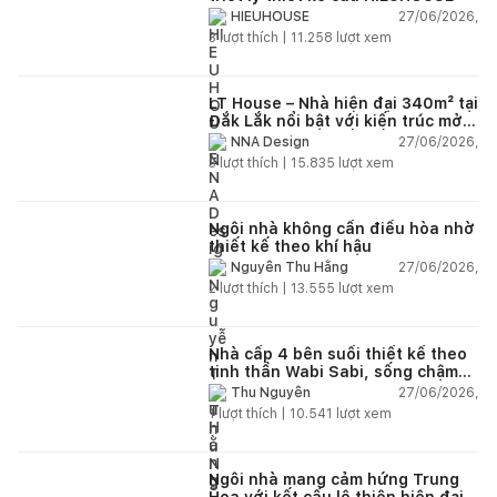
27/06/2026,
HIEUHOUSE
3
lượt thích |
11.258
lượt xem
LT House – Nhà hiện đại 340m² tại
Đắk Lắk nổi bật với kiến trúc mở
và hệ sân vườn kết nối thiên
27/06/2026,
NNA Design
nhiên
3
lượt thích |
15.835
lượt xem
Ngôi nhà không cần điều hòa nhờ
thiết kế theo khí hậu
27/06/2026,
Nguyễn Thu Hằng
2
lượt thích |
13.555
lượt xem
Nhà cấp 4 bên suối thiết kế theo
tinh thần Wabi Sabi, sống chậm
giữa thiên nhiên
27/06/2026,
Thu Nguyễn
1
lượt thích |
10.541
lượt xem
Ngôi nhà mang cảm hứng Trung
Hoa với kết cấu lộ thiên hiện đại