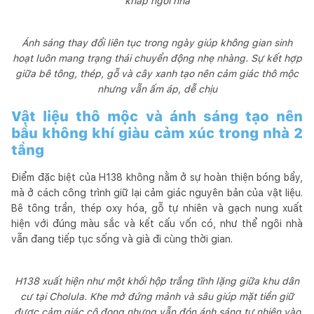
khắp ngôi nhà
Ánh sáng thay đổi liên tục trong ngày giúp không gian sinh
hoạt luôn mang trạng thái chuyển động nhẹ nhàng. Sự kết hợp
giữa bê tông, thép, gỗ và cây xanh tạo nên cảm giác thô mộc
nhưng vẫn ấm áp, dễ chịu
Vật liệu thô mộc và ánh sáng tạo nên
bầu không khí giàu cảm xúc trong nhà 2
tầng
Điểm đặc biệt của H138 không nằm ở sự hoàn thiện bóng bẩy,
mà ở cách công trình giữ lại cảm giác nguyên bản của vật liệu.
Bê tông trần, thép oxy hóa, gỗ tự nhiên và gạch nung xuất
hiện với đúng màu sắc và kết cấu vốn có, như thể ngôi nhà
vẫn đang tiếp tục sống và già đi cùng thời gian.
H138 xuất hiện như một khối hộp trắng tĩnh lặng giữa khu dân
cư tại Cholula. Khe mở đứng mảnh và sâu giúp mặt tiền giữ
được cảm giác cô đọng nhưng vẫn đón ánh sáng tự nhiên vào