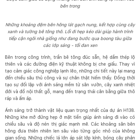
bên trong
Những khoảng đệm bên hông lát gạch nung, kết hợp cùng cây
xanh và tường bê tông thô. Lối đi hẹp kéo dài giúp hành trình
tiếp cận ngôi nhà giống như đang bước qua boong tàu giữa
các lớp sáng - tối đan xen
Bên trong công trình, trần bê tông đúc sẵn, hệ dầm thép lộ
thiên và các đường điện kỹ thuật không bị che giấu. Thay vì
tạo cảm giác công nghiệp lạnh lẽo, những chi tiết này lại mang
đến chiều sâu thủ công và sự chân thật hiếm thấy. Đồng thời
tạo sự đối lập với ánh sáng mềm từ sân vườn, cây xanh nhiệt
đới và đồ nội thất gỗ, mang đến trạng thái cân bằng giữa thô
ráp và ấm áp.
Ánh sáng trở thành vật liệu quan trọng nhất của dự án H138.
Những khe mở đứng hẹp ở mặt tiền giúp ánh sáng đi vào có
chiều sâu và độ nén thị giác mạnh mẽ. Các khoảng sân bên
hông đưa thiên nhiên len sâu vào từng góc nhỏ của không
gian sống. Những chiếc lá lớn áp sát lớp kính, bóng cây phản