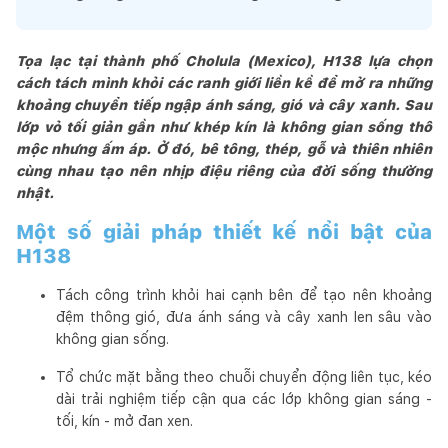
Tọa lạc tại thành phố Cholula (Mexico), H138 lựa chọn
cách tách mình khỏi các ranh giới liền kề để mở ra những
khoảng chuyển tiếp ngập ánh sáng, gió và cây xanh. Sau
lớp vỏ tối giản gần như khép kín là không gian sống thô
mộc nhưng ấm áp. Ở đó, bê tông, thép, gỗ và thiên nhiên
cùng nhau tạo nên nhịp điệu riêng của đời sống thường
nhật.
Một số giải pháp thiết kế nổi bật của
H138
Tách công trình khỏi hai cạnh bên để tạo nên khoảng
đệm thông gió, đưa ánh sáng và cây xanh len sâu vào
không gian sống.
Tổ chức mặt bằng theo chuỗi chuyển động liên tục, kéo
dài trải nghiệm tiếp cận qua các lớp không gian sáng -
tối, kín - mở đan xen.