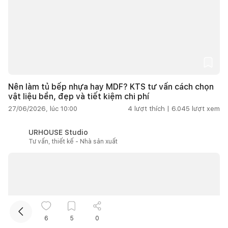
Nên làm tủ bếp nhựa hay MDF? KTS tư vấn cách chọn
vật liệu bền, đẹp và tiết kiệm chi phí
Kết nối thiết kế, thi công
27/06/2026, lúc 10:00
4
lượt thích |
6.045
lượt xem
URHOUSE Studio
Mua sắm hoàn thiện nhà
Tư vấn, thiết kế - Nhà sản xuất
6
5
0