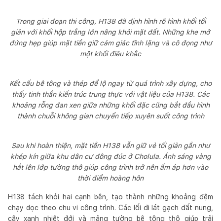
Trong giai đoạn thi công, H138 đã định hình rõ hình khối tối
giản với khối hộp trắng lớn nâng khỏi mặt đất. Những khe mở
đứng hẹp giúp mặt tiền giữ cảm giác tĩnh lặng và cô đọng như
một khối điêu khắc
Kết cấu bê tông và thép để lộ ngay từ quá trình xây dựng, cho
thấy tinh thần kiến trúc trung thực với vật liệu của H138. Các
khoảng rỗng đan xen giữa những khối đặc cũng bắt đầu hình
thành chuỗi không gian chuyển tiếp xuyên suốt công trình
Sau khi hoàn thiện, mặt tiền H138 vẫn giữ vẻ tối giản gần như
khép kín giữa khu dân cư đông đúc ở Cholula. Ánh sáng vàng
hắt lên lớp tường thô giúp công trình trở nên ấm áp hơn vào
thời điểm hoàng hôn
H138 tách khỏi hai cạnh bên, tạo thành những khoảng đệm
chạy dọc theo chu vi công trình. Các lối đi lát gạch đất nung,
cây xanh nhiệt đới và mảng tường bê tông thô giúp trải