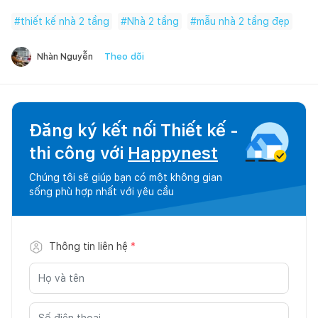
#
thiết kế nhà 2 tầng
#
Nhà 2 tầng
#
mẫu nhà 2 tầng đẹp
Theo dõi
Nhàn Nguyễn
Đăng ký kết nối Thiết kế -
thi công với
Happynest
Chúng tôi sẽ giúp bạn có một không gian
sống phù hợp nhất với yêu cầu
Thông tin liên hệ
*