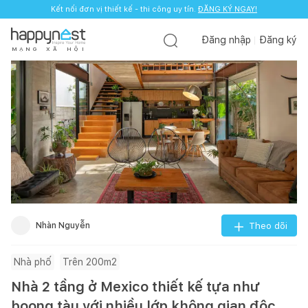
Kết nối đơn vị thiết kế - thi công uy tín.
ĐĂNG KÝ NGAY!
Đăng nhập
Đăng ký
M
Ạ
N
G
X
Ã
H
Ộ
I
Nhàn Nguyễn
Theo dõi
Nhà phố
Trên 200m2
Nhà 2 tầng ở Mexico thiết kế tựa như
boong tàu với nhiều lớp không gian độc