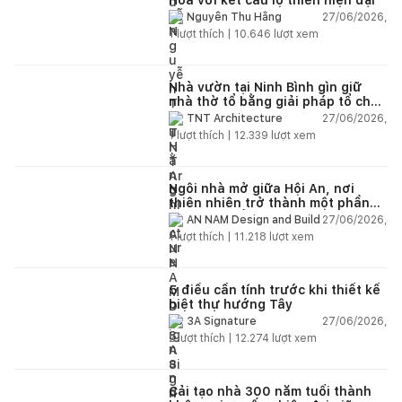
27/06/2026,
Nguyễn Thu Hằng
1
lượt thích |
10.646
lượt xem
Nhà vườn tại Ninh Bình gìn giữ
nhà thờ tổ bằng giải pháp tổ chức
lại không gian
27/06/2026,
TNT Architecture
1
lượt thích |
12.339
lượt xem
Ngôi nhà mở giữa Hội An, nơi
thiên nhiên trở thành một phần
của cuộc sống
27/06/2026,
AN NAM Design and Build
1
lượt thích |
11.218
lượt xem
5 điều cần tính trước khi thiết kế
biệt thự hướng Tây
27/06/2026,
3A Signature
2
lượt thích |
12.274
lượt xem
Cải tạo nhà 300 năm tuổi thành