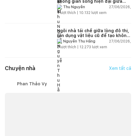
không gian sống hiện đại giữa
thiên nhiên
27/06/2026,
Thu Nguyễn
1
lượt thích |
10.132
lượt xem
Ngôi nhà tái chế giữa lòng đô thị,
tận dụng vật liệu cũ để tạo không
gian sống linh hoạt
27/06/2026,
Nguyễn Thu Hằng
2
lượt thích |
12.273
lượt xem
Chuyện nhà
Xem tất cả
Phan Thảo Vy