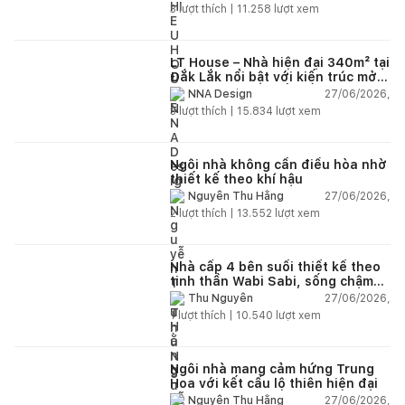
3
lượt thích |
11.258
lượt xem
LT House – Nhà hiện đại 340m² tại
Đắk Lắk nổi bật với kiến trúc mở
và hệ sân vườn kết nối thiên
27/06/2026,
NNA Design
nhiên
3
lượt thích |
15.834
lượt xem
Ngôi nhà không cần điều hòa nhờ
thiết kế theo khí hậu
27/06/2026,
Nguyễn Thu Hằng
2
lượt thích |
13.552
lượt xem
Nhà cấp 4 bên suối thiết kế theo
tinh thần Wabi Sabi, sống chậm
giữa thiên nhiên
27/06/2026,
Thu Nguyễn
1
lượt thích |
10.540
lượt xem
Ngôi nhà mang cảm hứng Trung
Hoa với kết cấu lộ thiên hiện đại
27/06/2026,
Nguyễn Thu Hằng