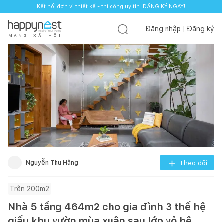
Kết nối đơn vị thiết kế - thi công uy tín.
ĐĂNG KÝ NGAY!
Đăng nhập
Đăng ký
M
Ạ
N
G
X
Ã
H
Ộ
I
Nguyễn Thu Hằng
Theo dõi
Trên 200m2
Nhà 5 tầng 464m2 cho gia đình 3 thế hệ
giấu khu vườn mùa xuân sau lớp vỏ bê