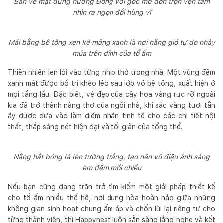
Bản vẽ mặt đứng hướng Đông với góc mở đón trọn vẹn tầm
nhìn ra ngọn đồi hùng vĩ
Mái bằng bê tông xen kẽ mảng xanh là nơi nắng gió tự do nhảy
múa trên đỉnh của tổ ấm
Thiên nhiên len lỏi vào từng nhịp thở trong nhà. Một vùng đệm
xanh mát được bố trí khéo léo sau lớp vỏ bê tông, xuất hiện ở
mọi tầng lầu. Đặc biệt, vẻ đẹp của cây hoa vàng rực rỡ ngoài
kia đã trở thành nàng thơ của ngôi nhà, khi sắc vàng tươi tắn
ấy được đưa vào làm điểm nhấn tinh tế cho các chi tiết nội
thất, thắp sáng nét hiện đại và tối giản của tổng thể.
Nắng hắt bóng lá lên tường trắng, tạo nên vũ điệu ánh sáng
êm đềm mỗi chiều
Nếu bạn cũng đang trăn trở tìm kiếm một giải pháp thiết kế
cho tổ ấm nhiều thế hệ, nơi dung hòa hoàn hảo giữa những
không gian sinh hoạt chung ấm áp và chốn lùi lại riêng tư cho
từng thành viên, thì Happynest luôn sẵn sàng lắng nghe và kết