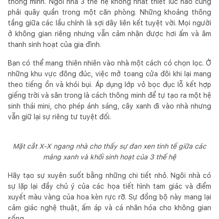
thông minh. Ngôi nhà 3 thế hệ không nhất thiết lúc nào cũng
phải quây quần trong một căn phòng. Những khoảng thông
tầng giữa các lầu chính là sợi dây liên kết tuyệt vời. Mọi người
ở không gian riêng nhưng vẫn cảm nhận được hơi ấm và âm
thanh sinh hoạt của gia đình.
Bạn có thể mang thiên nhiên vào nhà một cách có chọn lọc. Ở
những khu vực đông đúc, việc mở toang cửa đôi khi lại mang
theo tiếng ồn và khói bụi. Áp dụng lớp vỏ bọc đục lỗ kết hợp
giếng trời và sân trong là cách thông minh để tự tạo ra một hệ
sinh thái mini, cho phép ánh sáng, cây xanh đi vào nhà nhưng
vẫn giữ lại sự riêng tư tuyệt đối.
Mặt cắt X-X ngang nhà cho thấy sự đan xen tinh tế giữa các
mảng xanh và khối sinh hoạt của 3 thế hệ
Hãy tạo sự xuyên suốt bằng những chi tiết nhỏ. Ngôi nhà có
sự lặp lại đầy chủ ý của các họa tiết hình tam giác và điểm
xuyết màu vàng của hoa kèn rực rỡ. Sự đồng bộ này mang lại
cảm giác nghệ thuật, ấm áp và cá nhân hóa cho không gian
sống.