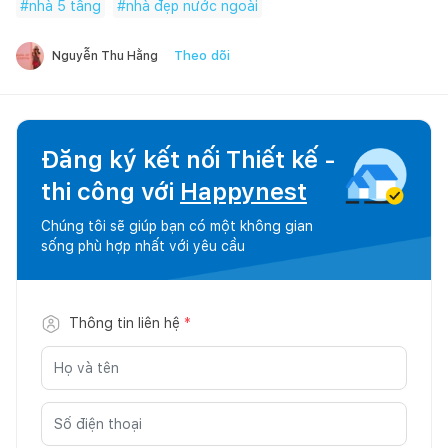
#
nhà 5 tầng
#
nhà đẹp nước ngoài
Theo dõi
Nguyễn Thu Hằng
Đăng ký kết nối Thiết kế -
thi công với
Happynest
Chúng tôi sẽ giúp bạn có một không gian
sống phù hợp nhất với yêu cầu
Thông tin liên hệ
*