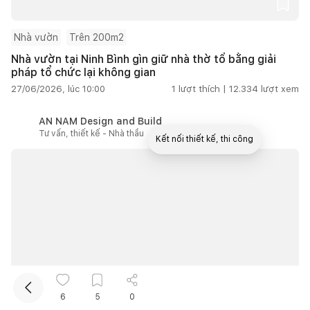
Nhà vườn
Trên 200m2
Nhà vườn tại Ninh Bình gìn giữ nhà thờ tổ bằng giải
pháp tổ chức lại không gian
27/06/2026, lúc 10:00
1
lượt thích |
12.334
lượt xem
AN NAM Design and Build
Tư vấn, thiết kế - Nhà thầu
Kết nối thiết kế, thi công
Mua sắm hoàn thiện nhà
6
5
0
Ngôi nhà mở giữa Hội An, nơi thiên nhiên trở thành