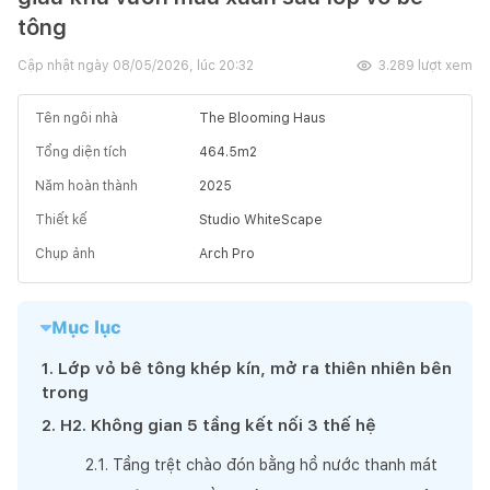
tông
Cập nhật ngày
08/05/2026, lúc 20:32
3.289
lượt xem
Tên ngôi nhà
The Blooming Haus
Tổng diện tích
464.5
m2
Năm hoàn thành
2025
Thiết kế
Studio WhiteScape
Chụp ảnh
Arch Pro
Mục lục
1
.
Lớp vỏ bê tông khép kín, mở ra thiên nhiên bên
trong
2
.
H2. Không gian 5 tầng kết nối 3 thế hệ
2
.
1
.
Tầng trệt chào đón bằng hồ nước thanh mát