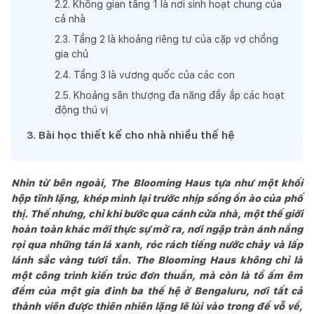
2
.
2
.
Không gian tầng 1 là nơi sinh hoạt chung của
cả nhà
2
.
3
.
Tầng 2 là khoảng riêng tư của cặp vợ chồng
gia chủ
2
.
4
.
Tầng 3 là vương quốc của các con
2
.
5
.
Khoảng sân thượng đa năng đầy ắp các hoạt
động thú vị
3
.
Bài học thiết kế cho nhà nhiều thế hệ
Nhìn từ bên ngoài, The Blooming Haus tựa như một khối
hộp tĩnh lặng, khép mình lại trước nhịp sống ồn ào của phố
thị. Thế nhưng, chỉ khi bước qua cánh cửa nhà, một thế giới
hoàn toàn khác mới thực sự mở ra, nơi ngập tràn ánh nắng
rọi qua những tán lá xanh, róc rách tiếng nước chảy và lấp
lánh sắc vàng tươi tắn. The Blooming Haus không chỉ là
một công trình kiến trúc đơn thuần, mà còn là tổ ấm êm
đềm của một gia đình ba thế hệ ở Bengaluru, nơi tất cả
thành viên được thiên nhiên lặng lẽ lùi vào trong để vỗ về,