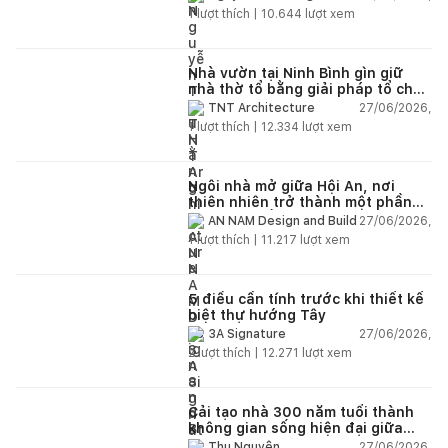
1
lượt thích |
10.644
lượt xem
Nhà vườn tại Ninh Bình gìn giữ
nhà thờ tổ bằng giải pháp tổ chức
lại không gian
27/06/2026,
TNT Architecture
1
lượt thích |
12.334
lượt xem
Ngôi nhà mở giữa Hội An, nơi
thiên nhiên trở thành một phần
của cuộc sống
27/06/2026,
AN NAM Design and Build
1
lượt thích |
11.217
lượt xem
5 điều cần tính trước khi thiết kế
biệt thự hướng Tây
27/06/2026,
3A Signature
2
lượt thích |
12.271
lượt xem
Cải tạo nhà 300 năm tuổi thành
không gian sống hiện đại giữa
thiên nhiên
27/06/2026,
Thu Nguyễn