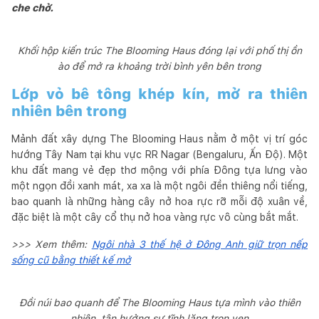
che chở.
Khối hộp kiến trúc The Blooming Haus đóng lại với phố thị ồn
ào để mở ra khoảng trời bình yên bên trong
Lớp vỏ bê tông khép kín, mở ra thiên
nhiên bên trong
Mảnh đất xây dựng The Blooming Haus nằm ở một vị trí góc
hướng Tây Nam tại khu vực RR Nagar (Bengaluru, Ấn Độ). Một
khu đất mang vẻ đẹp thơ mộng với phía Đông tựa lưng vào
một ngọn đồi xanh mát, xa xa là một ngôi đền thiêng nổi tiếng,
bao quanh là những hàng cây nở hoa rực rỡ mỗi độ xuân về,
đặc biệt là một cây cổ thụ nở hoa vàng rực vô cùng bắt mắt.
>>> Xem thêm:
Ngôi nhà 3 thế hệ ở Đông Anh giữ trọn nếp
sống cũ bằng thiết kế mở
Đồi núi bao quanh để The Blooming Haus tựa mình vào thiên
nhiên, tận hưởng sự tĩnh lặng trọn vẹn