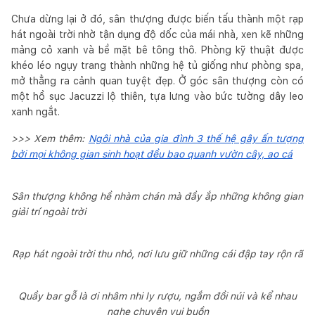
Chưa dừng lại ở đó, sân thượng được biến tấu thành một rạp
hát ngoài trời nhờ tận dụng độ dốc của mái nhà, xen kẽ những
mảng cỏ xanh và bề mặt bê tông thô. Phòng kỹ thuật được
khéo léo ngụy trang thành những hệ tủ giống như phòng spa,
mở thẳng ra cảnh quan tuyệt đẹp. Ở góc sân thượng còn có
một hồ sục Jacuzzi lộ thiên, tựa lưng vào bức tường dây leo
xanh ngắt.
>>> Xem thêm:
Ngôi nhà của gia đình 3 thế hệ gây ấn tượng
bởi mọi không gian sinh hoạt đều bao quanh vườn cây, ao cá
Sân thượng không hề nhàm chán mà đầy ắp những không gian
giải trí ngoài trời
Rạp hát ngoài trời thu nhỏ, nơi lưu giữ những cái đập tay rộn rã
Quầy bar gỗ là ơi nhâm nhi ly rượu, ngắm đồi núi và kể nhau
nghe chuyện vui buồn