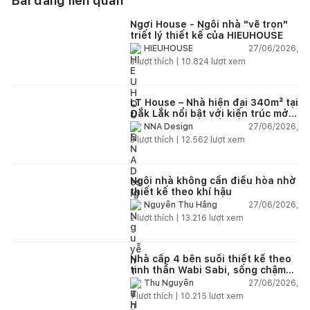
Bài đăng liên quan
Ngơi House - Ngôi nhà "vẽ trọn"
triết lý thiết kế của HIEUHOUSE
27/06/2026,
HIEUHOUSE
3
lượt thích |
10.824
lượt xem
LT House – Nhà hiện đại 340m² tại
Đắk Lắk nổi bật với kiến trúc mở
và hệ sân vườn kết nối thiên
27/06/2026,
NNA Design
nhiên
3
lượt thích |
12.562
lượt xem
Ngôi nhà không cần điều hòa nhờ
thiết kế theo khí hậu
27/06/2026,
Nguyễn Thu Hằng
2
lượt thích |
13.216
lượt xem
Nhà cấp 4 bên suối thiết kế theo
tinh thần Wabi Sabi, sống chậm
giữa thiên nhiên
27/06/2026,
Thu Nguyễn
1
lượt thích |
10.215
lượt xem