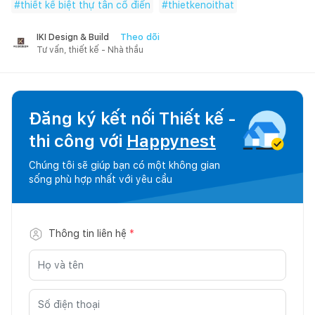
#
thiết kế biệt thự tân cồ điển
#
thietkenoithat
Theo dõi
IKI Design & Build
Tư vấn, thiết kế - Nhà thầu
Đăng ký kết nối Thiết kế -
thi công với
Happynest
Chúng tôi sẽ giúp bạn có một không gian
sống phù hợp nhất với yêu cầu
Thông tin liên hệ
*