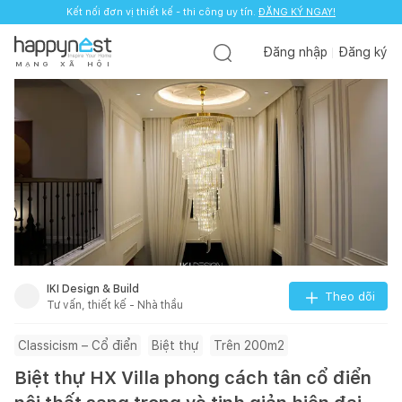
Kết nối đơn vị thiết kế - thi công uy tín.
ĐĂNG KÝ NGAY!
Đăng nhập
Đăng ký
M
Ạ
N
G
X
Ã
H
Ộ
I
IKI Design & Build
Theo dõi
Tư vấn, thiết kế - Nhà thầu
Classicism – Cổ điển
Biệt thự
Trên 200m2
Biệt thự HX Villa phong cách tân cổ điển