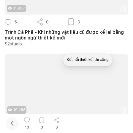
11.987
5
0
3
Trình Cà Phê - Khi những vật liệu cũ được kể lại bằng
một ngôn ngữ thiết kế mới
S2studio
Kết nối thiết kế, thi công
Mua sắm hoàn thiện nhà
10.488
15
0
11
10
8
0