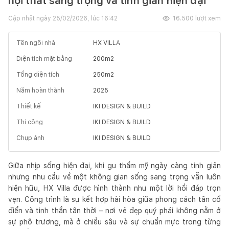
nội thất sang trọng và tinh giản hiện đại
Cập nhật ngày
25/02/2026, lúc 16:42
16.500
lượt xem
Tên ngôi nhà
HX VILLA
Diện tích mặt bằng
200
m2
Tổng diện tích
250
m2
Năm hoàn thành
2025
Thiết kế
IKI DESIGN & BUILD
Thi công
IKI DESIGN & BUILD
Chụp ảnh
IKI DESIGN & BUILD
Giữa nhịp sống hiện đại, khi gu thẩm mỹ ngày càng tinh giản
nhưng nhu cầu về một không gian sống sang trọng vẫn luôn
hiện hữu, HX Villa được hình thành như một lời hồi đáp trọn
vẹn. Công trình là sự kết hợp hài hòa giữa phong cách tân cổ
điển và tinh thần tân thời – nơi vẻ đẹp quý phái không nằm ở
sự phô trương, mà ở chiều sâu và sự chuẩn mực trong từng