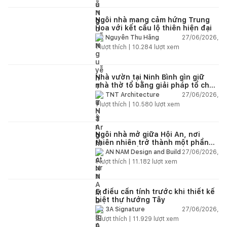
Ngôi nhà mang cảm hứng Trung
Hoa với kết cấu lộ thiên hiện đại
27/06/2026,
Nguyễn Thu Hằng
1
lượt thích |
10.284
lượt xem
Nhà vườn tại Ninh Bình gìn giữ
nhà thờ tổ bằng giải pháp tổ chức
lại không gian
27/06/2026,
TNT Architecture
1
lượt thích |
10.580
lượt xem
Ngôi nhà mở giữa Hội An, nơi
thiên nhiên trở thành một phần
của cuộc sống
27/06/2026,
AN NAM Design and Build
1
lượt thích |
11.182
lượt xem
5 điều cần tính trước khi thiết kế
biệt thự hướng Tây
27/06/2026,
3A Signature
2
lượt thích |
11.929
lượt xem