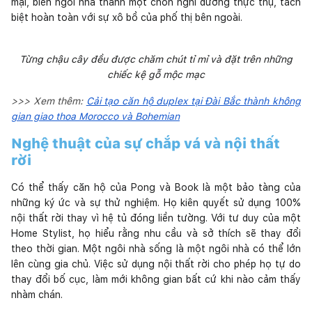
mại, biến ngôi nhà thành một chốn nghỉ dưỡng thực thụ, tách
biệt hoàn toàn với sự xô bồ của phố thị bên ngoài.
Từng chậu cây đều được chăm chút tỉ mỉ và đặt trên những
chiếc kệ gỗ mộc mạc
>>> Xem thêm:
Cải tạo căn hộ duplex tại Đài Bắc thành không
gian giao thoa Morocco và Bohemian
Nghệ thuật của sự chắp vá và nội thất
rời
Có thể thấy căn hộ của Pong và Book là một bảo tàng của
những ký ức và sự thử nghiệm. Họ kiên quyết sử dụng 100%
nội thất rời thay vì hệ tủ đóng liền tường. Với tư duy của một
Home Stylist, họ hiểu rằng nhu cầu và sở thích sẽ thay đổi
theo thời gian. Một ngôi nhà sống là một ngôi nhà có thể lớn
lên cùng gia chủ. Việc sử dụng nội thất rời cho phép họ tự do
thay đổi bố cục, làm mới không gian bất cứ khi nào cảm thấy
nhàm chán.