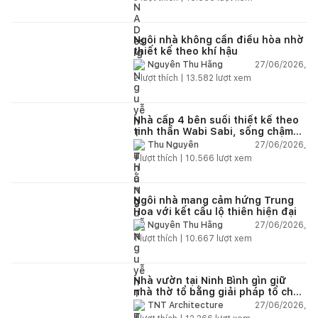
Ngôi nhà không cần điều hòa nhờ
thiết kế theo khí hậu
27/06/2026,
Nguyễn Thu Hằng
2
lượt thích |
13.582
lượt xem
Nhà cấp 4 bên suối thiết kế theo
tinh thần Wabi Sabi, sống chậm
giữa thiên nhiên
27/06/2026,
Thu Nguyễn
1
lượt thích |
10.566
lượt xem
Ngôi nhà mang cảm hứng Trung
Hoa với kết cấu lộ thiên hiện đại
27/06/2026,
Nguyễn Thu Hằng
1
lượt thích |
10.667
lượt xem
Nhà vườn tại Ninh Bình gìn giữ
nhà thờ tổ bằng giải pháp tổ chức
lại không gian
27/06/2026,
TNT Architecture