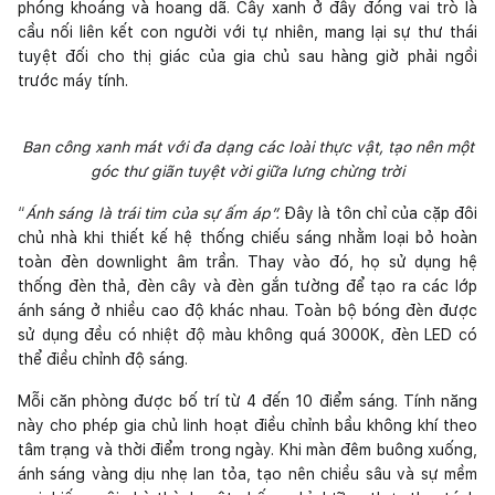
phóng khoáng và hoang dã. Cây xanh ở đây đóng vai trò là
cầu nối liên kết con người với tự nhiên, mang lại sự thư thái
tuyệt đối cho thị giác của gia chủ sau hàng giờ phải ngồi
trước máy tính.
Ban công xanh mát với đa dạng các loài thực vật, tạo nên một
góc thư giãn tuyệt vời giữa lưng chừng trời
“
Ánh sáng là trái tim của sự ấm áp”.
Đây là tôn chỉ của cặp đôi
chủ nhà khi thiết kế hệ thống chiếu sáng nhằm loại bỏ hoàn
toàn đèn downlight âm trần. Thay vào đó, họ sử dụng hệ
thống đèn thả, đèn cây và đèn gắn tường để tạo ra các lớp
ánh sáng ở nhiều cao độ khác nhau. Toàn bộ bóng đèn được
sử dụng đều có nhiệt độ màu không quá 3000K, đèn LED có
thể điều chỉnh độ sáng.
Mỗi căn phòng được bố trí từ 4 đến 10 điểm sáng. Tính năng
này cho phép gia chủ linh hoạt điều chỉnh bầu không khí theo
tâm trạng và thời điểm trong ngày. Khi màn đêm buông xuống,
ánh sáng vàng dịu nhẹ lan tỏa, tạo nên chiều sâu và sự mềm