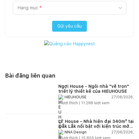
Hạng mục
*
Gửi yêu cầu
Bài đăng liên quan
Ngơi House - Ngôi nhà "vẽ trọn"
triết lý thiết kế của HIEUHOUSE
27/06/2026,
HIEUHOUSE
3
lượt thích |
11.298
lượt xem
LT House – Nhà hiện đại 340m² tại
Đắk Lắk nổi bật với kiến trúc mở
và hệ sân vườn kết nối thiên
27/06/2026,
NNA Design
nhiên
3
lượt thích |
15.855
lượt xem