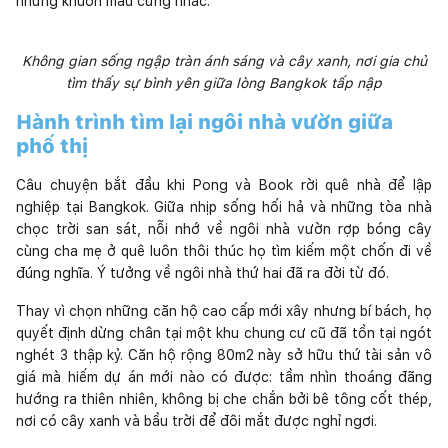
những khuôn mẫu cứng nhắc.
Không gian sống ngập tràn ánh sáng và cây xanh, nơi gia chủ
tìm thấy sự bình yên giữa lòng Bangkok tấp nập
Hành trình tìm lại ngôi nhà vườn giữa
phố thị
Câu chuyện bắt đầu khi Pong và Book rời quê nhà để lập
nghiệp tại Bangkok. Giữa nhịp sống hối hả và những tòa nhà
chọc trời san sát, nỗi nhớ về ngôi nhà vườn rợp bóng cây
cùng cha mẹ ở quê luôn thôi thúc họ tìm kiếm một chốn đi về
đúng nghĩa. Ý tưởng về ngôi nhà thứ hai đã ra đời từ đó.
Thay vì chọn những căn hộ cao cấp mới xây nhưng bí bách, họ
quyết định dừng chân tại một khu chung cư cũ đã tồn tại ngót
nghét 3 thập kỷ. Căn hộ rộng 80m2 này sở hữu thứ tài sản vô
giá mà hiếm dự án mới nào có được: tầm nhìn thoáng đãng
hướng ra thiên nhiên, không bị che chắn bởi bê tông cốt thép,
nơi có cây xanh và bầu trời để đôi mắt được nghỉ ngơi.