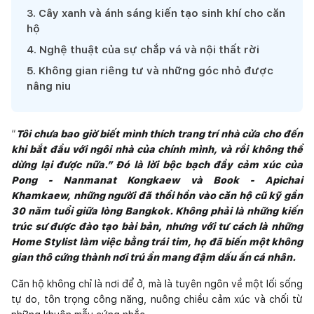
3
.
Cây xanh và ánh sáng kiến tạo sinh khí cho căn
hộ
4
.
Nghệ thuật của sự chắp vá và nội thất rời
5
.
Không gian riêng tư và những góc nhỏ được
nâng niu
“
Tôi chưa bao giờ biết mình thích trang trí nhà cửa cho đến
khi bắt đầu với ngôi nhà của chính mình, và rồi không thể
dừng lại được nữa.” Đó là lời bộc bạch đầy cảm xúc của
Pong - Nanmanat Kongkaew và Book - Apichai
Khamkaew, những người đã thổi hồn vào căn hộ cũ kỹ gần
30 năm tuổi giữa lòng Bangkok. Không phải là những kiến
trúc sư được đào tạo bài bản, nhưng với tư cách là những
Home Stylist làm việc bằng trái tim, họ đã biến một không
gian thô cứng thành nơi trú ẩn mang đậm dấu ấn cá nhân.
Căn hộ không chỉ là nơi để ở, mà là tuyên ngôn về một lối sống
tự do, tôn trọng công năng, nuông chiều cảm xúc và chối từ