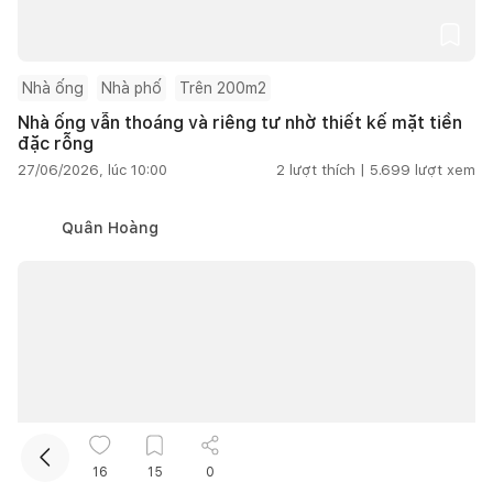
Nhà ống
Nhà phố
Trên 200m2
Nhà ống vẫn thoáng và riêng tư nhờ thiết kế mặt tiền
đặc rỗng
27/06/2026, lúc 10:00
2
lượt thích |
5.699
lượt xem
Kết nối thiết kế, thi công
Quân Hoàng
Mua sắm hoàn thiện nhà
16
15
0