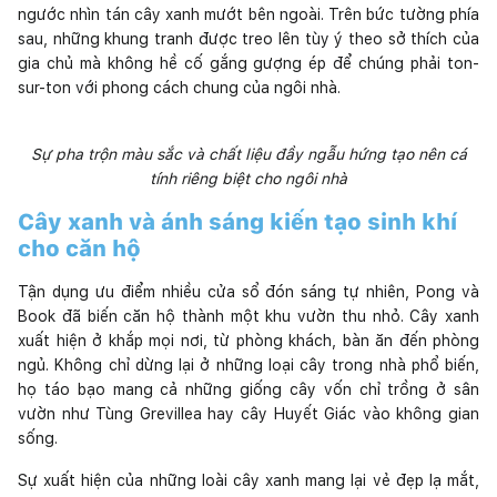
ngước nhìn tán cây xanh mướt bên ngoài. Trên bức tường phía
sau, những khung tranh được treo lên tùy ý theo sở thích của
gia chủ mà không hề cố gắng gượng ép để chúng phải ton-
sur-ton với phong cách chung của ngôi nhà.
Sự pha trộn màu sắc và chất liệu đầy ngẫu hứng tạo nên cá
tính riêng biệt cho ngôi nhà
Cây xanh và ánh sáng kiến tạo sinh khí
cho căn hộ
Tận dụng ưu điểm nhiều cửa sổ đón sáng tự nhiên, Pong và
Book đã biến căn hộ thành một khu vườn thu nhỏ. Cây xanh
xuất hiện ở khắp mọi nơi, từ phòng khách, bàn ăn đến phòng
ngủ. Không chỉ dừng lại ở những loại cây trong nhà phổ biến,
họ táo bạo mang cả những giống cây vốn chỉ trồng ở sân
vườn như Tùng Grevillea hay cây Huyết Giác vào không gian
sống.
Sự xuất hiện của những loài cây xanh mang lại vẻ đẹp lạ mắt,