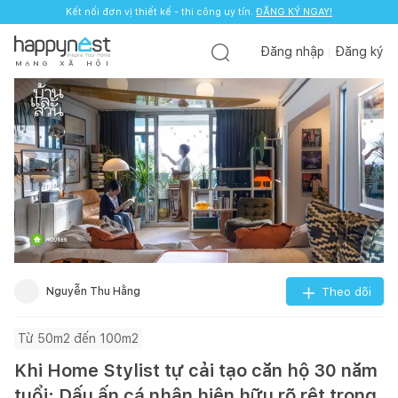
Kết nối đơn vị thiết kế - thi công uy tín.
ĐĂNG KÝ NGAY!
Đăng nhập
Đăng ký
M
Ạ
N
G
X
Ã
H
Ộ
I
Nguyễn Thu Hằng
Theo dõi
Từ 50m2 đến 100m2
Khi Home Stylist tự cải tạo căn hộ 30 năm
tuổi: Dấu ấn cá nhân hiện hữu rõ rệt trong