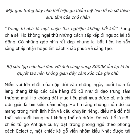
Một góc trưng bày nhỏ thể hiện gu thẩm mỹ tinh tế và sở thích
sưu tầm của chủ nhân
“
Trang trí nhà là một cuộc thử nghiệm không hồi kết”
Pong
chia sẻ. Họ không ngại thử những cách sắp xếp đi ngược lại số
đông. Có những góc nhìn rất đẹp nhưng lại bất tiện, họ sẵn
sàng chấp nhận hoặc tìm cách khắc phục và sáng tạo.
Bộ sưu tập các loại đèn với ánh sáng vàng 3000K ấm áp là bí
quyết tạo nên không gian đầy cảm xúc của gia chủ
Niềm vui lớn nhất của cặp đôi vào những ngày cuối tuần là
lang thang khắp các cửa hàng đồ cũ như đi dạo trung tâm
thương mại. Họ không đặt mục tiêu phải mua được gì, mà chỉ
đơn giản là tìm kiếm cảm hứng. Họ tin rằng những món đồ cũ
mang trong mình linh hồn và câu chuyện riêng, điều mà đồ nội
thất sản xuất hàng loạt không thể có được. Đó có thể là một
chiếc tủ gỗ Antique cũ kỹ đặt trong phòng ngủ theo phong
cách Eclectic, một chiếc kệ gỗ viền nhôm kiểu Nhật được tái