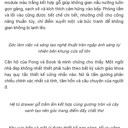
module màu trắng kết hợp gỗ giúp không gian nấu nướng luôn
gọn gàng, sạch sẽ và kích thích cảm hứng vào bếp. Phòng tắm
và lối vào cũng được tiết chế chi tiết, nhường chỗ cho công
năng thuần túy, chỉ điểm xuyết một vài bức tranh để không
gian không bị lạnh lẽo.
Góc làm việc và sáng tạo nghệ thuật tràn ngập ánh sáng tự
nhiên bên khung cửa sổ lớn
Căn hộ của Pong và Book là minh chứng cho thấy: Một ngôi
nhà đẹp không nhất thiết phải tuân theo bất kỳ sách giáo khoa
hay quy tắc thiết kế cứng nhắc nào. Nó là tấm gương phản
chiếu chính xác nhất cá tính, tâm hồn và câu chuyện của người
ở.
Hệ tủ drawer gỗ trầm ấm kết hợp cùng gương tròn và cây
xanh tạo nên góc trang điểm đầy chất thơ
Khu vực bếp và giặt ủi được thiết kế gọn gàng, tối ưu công