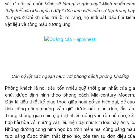
sẽ tự đặt câu hỏi:
Mình sẽ làm gì ở góc này? Mình muốn cảm
thấy thế nào khi ngồi ở đây? Góc làm việc cần sự tập trung hay
thư giãn?
Chỉ khi câu trả lời rõ ràng, họ mới bắt đầu tìm kiếm
vật liệu và tông màu tương ứng.
Căn hộ lột xác ngoạn mục với phong cách phóng khoáng
Phòng khách là nơi tiêu tốn nhiều quỹ thời gian nhất của gia
chủ, được định hình theo phong cách Mid-century Modern.
Đây là kiểu thiết kế giao thoa giữa hoài cổ và hiện đại, đề cao
tính công năng nhưng vẫn giữ được nét giản đơn, ấm áp.
Trong không gian chính, gỗ tự nhiên đóng vai trò chủ đạo, kết
hợp hài hòa với những vật liệu hiện đại như kim loại hay Acrylic.
Những đường cong hình học bo tròn mềm mại cùng bảng màu
tươi sáng được thêm thắt khéo léo, xóa tan sự đơn điệu của