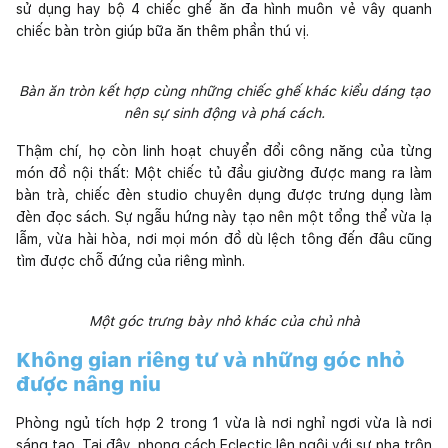
sử dụng hay bộ 4 chiếc ghế ăn đa hình muôn vẻ vây quanh
chiếc bàn tròn giúp bữa ăn thêm phần thú vị.
Bàn ăn tròn kết hợp cùng những chiếc ghế khác kiểu dáng tạo
nên sự sinh động và phá cách.
Thậm chí, họ còn linh hoạt chuyển đổi công năng của từng
món đồ nội thất: Một chiếc tủ đầu giường được mang ra làm
bàn trà, chiếc đèn studio chuyên dụng được trưng dụng làm
đèn đọc sách. Sự ngẫu hứng này tạo nên một tổng thể vừa lạ
lẫm, vừa hài hòa, nơi mọi món đồ dù lệch tông đến đâu cũng
tìm được chỗ đứng của riêng mình.
Một góc trưng bày nhỏ khác của chủ nhà
Không gian riêng tư và những góc nhỏ
được nâng niu
Phòng ngủ tích hợp 2 trong 1 vừa là nơi nghỉ ngơi vừa là nơi
sáng tạo. Tại đây, phong cách Eclectic lên ngôi với sự pha trộn