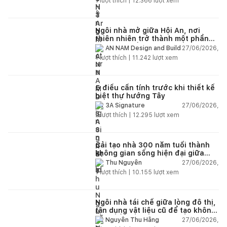
1
lượt thích |
12.366
lượt xem
Ngôi nhà mở giữa Hội An, nơi
thiên nhiên trở thành một phần
của cuộc sống
27/06/2026,
AN NAM Design and Build
1
lượt thích |
11.242
lượt xem
5 điều cần tính trước khi thiết kế
biệt thự hướng Tây
27/06/2026,
3A Signature
2
lượt thích |
12.295
lượt xem
Cải tạo nhà 300 năm tuổi thành
không gian sống hiện đại giữa
thiên nhiên
27/06/2026,
Thu Nguyễn
1
lượt thích |
10.155
lượt xem
Ngôi nhà tái chế giữa lòng đô thị,
tận dụng vật liệu cũ để tạo không
gian sống linh hoạt
27/06/2026,
Nguyễn Thu Hằng