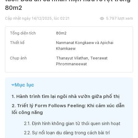
80m2
Cập nhật ngày
14/12/2025, lúc 02:21
5.797
lượt xem
Tổng diện tích
80
m2
Thiết kế
Nanmanat Kongkaew và Apichai
Khamkaew
Chụp ảnh
Thanayut Vilathan, Teerawat
Phrommaneewat
Mục lục
1
.
Hành trình tìm lại ngôi nhà vườn giữa phố thị
2
.
Triết lý Form Follows Feeling: Khi cảm xúc dẫn
lối công năng
2
.
1
.
Định hình không gian từ thói quen sinh hoạt
2
.
2
.
Sự nổi loạn dịu dàng trong cách bài trí