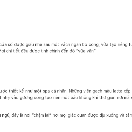
cửa sổ được giấu nhẹ sau một vách ngăn bo cong, vừa tạo riêng t
ọi chi tiết đều được tinh chỉnh đến độ “vừa vặn”
ợc thiết kế như một spa cá nhân. Những viên gạch màu latte xếp
 nhẹ vào gương sóng tạo nên một bầu không khí thư giãn nơi mà c
.
ngủ; đây là nơi “chậm lại”, nơi mọi giác quan được dịu xuống và t