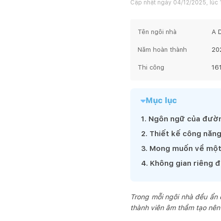
Cập nhật ngày
04/12/2025, lúc 
Tên ngôi nhà
A 
Năm hoàn thành
20
Thi công
16
Mục lục
1
.
Ngôn ngữ của đườn
2
.
Thiết kế công năng
3
.
Mong muốn về một 
4
.
Không gian riêng đ
Trong mỗi ngôi nhà đều ẩn 
thành viên âm thầm tạo nên