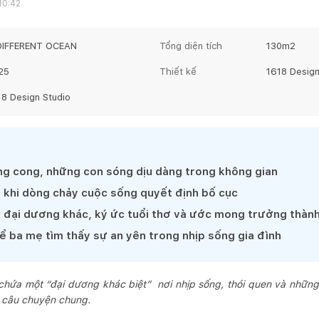
10:42
DIFFERENT OCEAN
Tổng diện tích
130
m2
25
Thiết kế
1618 Design
18 Design Studio
g cong, những con sóng dịu dàng trong không gian
 khi dòng chảy cuộc sống quyết định bố cục
đại dương khác, ký ức tuổi thơ và ước mong trưởng thàn
ể ba mẹ tìm thấy sự an yên trong nhịp sống gia đình
chứa một “đại dương khác biệt” nơi nhịp sống, thói quen và những
 câu chuyện chung.