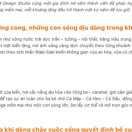
18 Design Studio cùng một gia đình trẻ năm thành viên đã phác họ
 mềm mại, mỗi khoảng lặng đều trở thành một kỷ niệm để lưu giữ.
ng cong, những con sóng dịu dàng trong k
như sóng nước trải dọc trần – tường – nội thất, bảng màu trung 
 mặt biển lặng, nơi ánh sáng vàng dịch chuyển theo từng khoảnh 
 mịn theo tinh thần Wabi-Sabi khiến không gian vừa an hòa, vừa có ch
 của biển, nơi sắc nắng dịu hòa vào tông be – caramel, gợi cảm gi
 để tạo sự an toàn cho ba bé nhỏ Cá Mập – Cá Heo – Cá Sấu, đồng th
nge mềm mại như một con sóng lớn, ôm lấy cơ thể và mở trọn góc n
g khi dòng chảy cuộc sống quyết định bố c