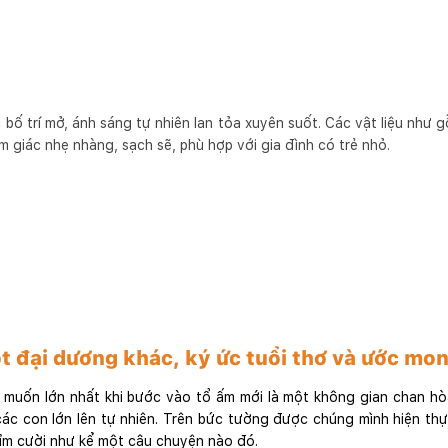
ố trí mở, ánh sáng tự nhiên lan tỏa xuyên suốt. Các vật liệu như 
 giác nhẹ nhàng, sạch sẽ, phù hợp với gia đình có trẻ nhỏ.
 đại dương khác, ký ức tuổi thơ và ước mo
g muốn lớn nhất khi bước vào tổ ấm mới là một không gian chan hò
ác con lớn lên tự nhiên. Trên bức tường được chúng mình hiện thự
ỉm cười như kể một câu chuyện nào đó.