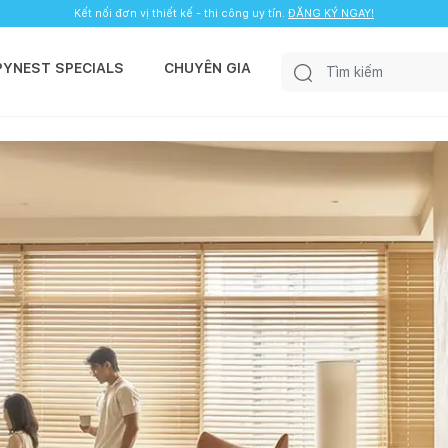
Kết nối đơn vị thiết kế - thi công uy tín.
ĐĂNG KÝ NGAY!
PYNEST SPECIALS
CHUYÊN GIA