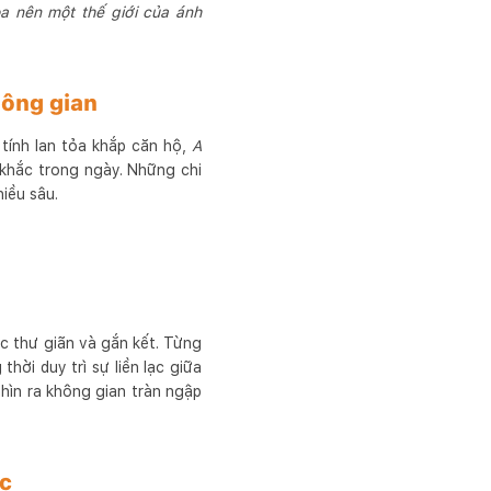
a nên một thế giới của ánh
hông gian
tính lan tỏa khắp căn hộ,
A
khắc trong ngày. Những chi
iều sâu.
ác thư giãn và gắn kết. Từng
ời duy trì sự liền lạc giữa
hìn ra không gian tràn ngập
ục