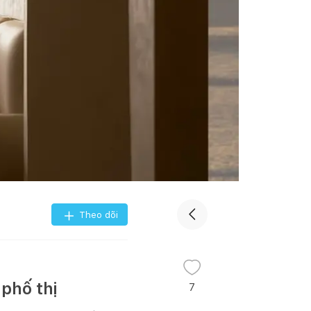
Theo dõi
 phố thị
7