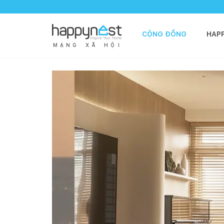
CỘNG ĐỒNG
HAP
M
Ạ
N
G
X
Ã
H
Ộ
I