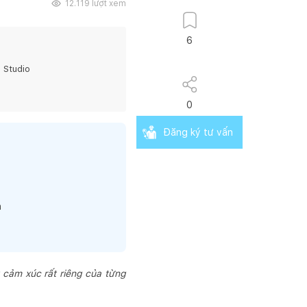
12.119
lượt xem
6
 Studio
0
Đăng ký tư vấn
h
 cảm xúc rất riêng của từng