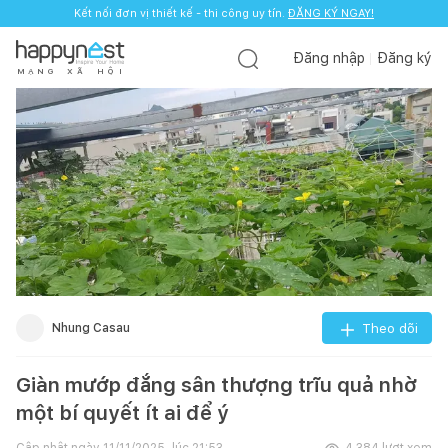
Kết nối đơn vị thiết kế - thi công uy tín.
ĐĂNG KÝ NGAY!
Đăng nhập
Đăng ký
M
Ạ
N
G
X
Ã
H
Ộ
I
Nhung Casau
Theo dõi
Giàn mướp đắng sân thượng trĩu quả nhờ
một bí quyết ít ai để ý
Cập nhật ngày
11/11/2025, lúc 21:53
4.384
lượt xem