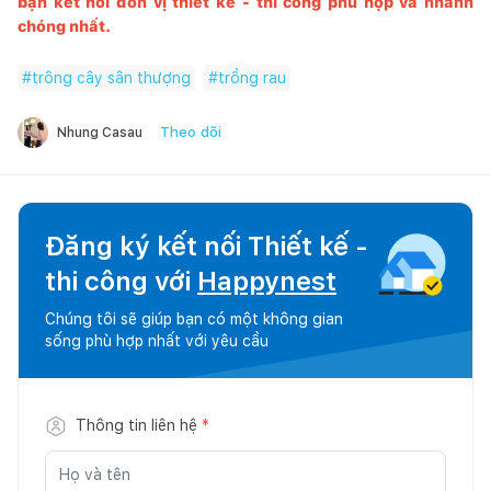
bạn kết nối đơn vị thiết kế - thi công phù hợp và nhanh
chóng nhất.
#
trông cây sân thượng
#
trồng rau
Theo dõi
Nhung Casau
Đăng ký kết nối Thiết kế -
thi công với
Happynest
Chúng tôi sẽ giúp bạn có một không gian
sống phù hợp nhất với yêu cầu
Thông tin liên hệ
*