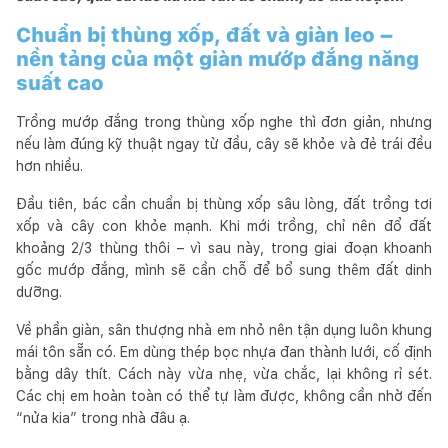
Chuẩn bị thùng xốp, đất và giàn leo –
nền tảng của một giàn mướp đắng năng
suất cao
Trồng mướp đắng trong thùng xốp nghe thì đơn giản, nhưng
nếu làm đúng kỹ thuật ngay từ đầu, cây sẽ khỏe và đẻ trái đều
hơn nhiều.
Đầu tiên, bác cần chuẩn bị thùng xốp sâu lòng, đất trồng tơi
xốp và cây con khỏe mạnh. Khi mới trồng, chỉ nên đổ đất
khoảng 2/3 thùng thôi – vì sau này, trong giai đoạn khoanh
gốc mướp đắng, mình sẽ cần chỗ để bổ sung thêm đất dinh
dưỡng.
Về phần giàn, sân thượng nhà em nhỏ nên tận dụng luôn khung
mái tôn sẵn có. Em dùng thép bọc nhựa đan thành lưới, cố định
bằng dây thít. Cách này vừa nhẹ, vừa chắc, lại không rỉ sét.
Các chị em hoàn toàn có thể tự làm được, không cần nhờ đến
“nửa kia” trong nhà đâu ạ.