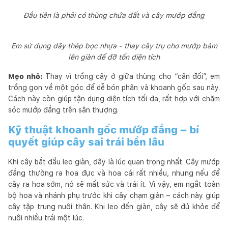
Đầu tiên là phải có thùng chứa đất và cây mướp đắng
Em sử dụng dây thép bọc nhựa - thay cây trụ cho mướp bám
lên giàn để đỡ tốn diện tích
Mẹo nhỏ:
Thay vì trồng cây ở giữa thùng cho “cân đối”, em
trồng gọn về một góc để dễ bón phân và khoanh gốc sau này.
Cách này còn giúp tận dụng diện tích tối đa, rất hợp với chăm
sóc mướp đắng trên sân thượng.
Kỹ thuật khoanh gốc mướp đắng – bí
quyết giúp cây sai trái bền lâu
Khi cây bắt đầu leo giàn, đây là lúc quan trọng nhất. Cây mướp
đắng thường ra hoa đực và hoa cái rất nhiều, nhưng nếu để
cây ra hoa sớm, nó sẽ mất sức và trái ít. Vì vậy, em ngắt toàn
bộ hoa và nhánh phụ trước khi cây chạm giàn – cách này giúp
cây tập trung nuôi thân. Khi leo đến giàn, cây sẽ đủ khỏe để
nuôi nhiều trái một lúc.