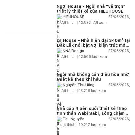
Ngơi House - Ngôi nhà "vẽ trọn"
triết lý thiết kế của HIEUHOUSE
27/06/2026,
HIEUHOUSE
3
lượt thích |
10.832
lượt xem
LT House – Nhà hiện đại 340m² tại
Đắk Lắk nổi bật với kiến trúc mở
và hệ sân vườn kết nối thiên
27/06/2026,
NNA Design
nhiên
3
lượt thích |
12.566
lượt xem
Ngôi nhà không cần điều hòa nhờ
thiết kế theo khí hậu
27/06/2026,
Nguyễn Thu Hằng
2
lượt thích |
13.218
lượt xem
Nhà cấp 4 bên suối thiết kế theo
tinh thần Wabi Sabi, sống chậm
giữa thiên nhiên
27/06/2026,
Thu Nguyễn
1
lượt thích |
10.217
lượt xem