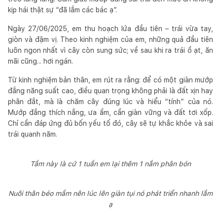
kịp hái thật sự “đã lắm các bác ạ”.
Ngày 27/06/2025, em thu hoạch lứa đầu tiên – trái vừa tay,
giòn và đậm vị. Theo kinh nghiệm của em, những quả đầu tiên
luôn ngon nhất vì cây còn sung sức; về sau khi ra trái ồ ạt, ăn
mãi cũng... hơi ngán.
Từ kinh nghiệm bản thân, em rút ra rằng: để có một giàn mướp
đắng năng suất cao, điều quan trọng không phải là đất xịn hay
phân đắt, mà là chăm cây đúng lúc và hiểu “tính” của nó.
Mướp đắng thích nắng, ưa ẩm, cần giàn vững và đất tơi xốp.
Chỉ cần đáp ứng đủ bốn yếu tố đó, cây sẽ tự khắc khỏe và sai
trái quanh năm.
Tầm này là cứ 1 tuần em lại thêm 1 nắm phân bón
Nuôi thân béo mầm nên lúc lên giàn tụi nó phát triển nhanh lắm
ạ