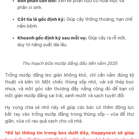
Bón phân cân đối:
Xen kẽ phân hữu cơ hoai mục và
phân vi sinh.
Cắt tỉa lá gốc định kỳ:
Giúp cây thông thoáng, hạn chế
nấm bệnh.
Khoanh gốc định kỳ sau mỗi vụ:
Giúp cây ra rễ mới,
duy trì năng suất dài lâu.
Thu hoạch bữa mướp đắng đầu tiên năm 2025
Trồng mướp đắng leo giàn không khó, chỉ cần nắm đúng kỹ
thuật và kiên trì. Một chiếc thùng xốp nhỏ, vài sợi thép bọc
nhựa, và một góc sân thượng đầy nắng cũng đủ để bạn có
một giàn mướp đắng sai trái, xanh mướt và sạch tuyệt đối.
Hy vọng chia sẻ nhỏ này sẽ giúp các bác có thêm động lực
bắt tay vào trồng mướp đắng trong thùng xốp – vừa để thư
giãn, vừa có rau quả sạch cho cả nhà.
*Để lại thông tin trong box dưới đây,
Happynest
sẽ giúp