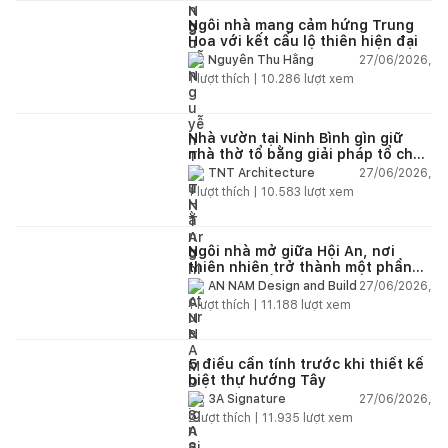
Ngôi nhà mang cảm hứng Trung
Hoa với kết cấu lộ thiên hiện đại
27/06/2026,
Nguyễn Thu Hằng
1
lượt thích |
10.286
lượt xem
Nhà vườn tại Ninh Bình gìn giữ
nhà thờ tổ bằng giải pháp tổ chức
lại không gian
27/06/2026,
TNT Architecture
1
lượt thích |
10.583
lượt xem
Ngôi nhà mở giữa Hội An, nơi
thiên nhiên trở thành một phần
của cuộc sống
27/06/2026,
AN NAM Design and Build
1
lượt thích |
11.188
lượt xem
5 điều cần tính trước khi thiết kế
biệt thự hướng Tây
27/06/2026,
3A Signature
2
lượt thích |
11.935
lượt xem