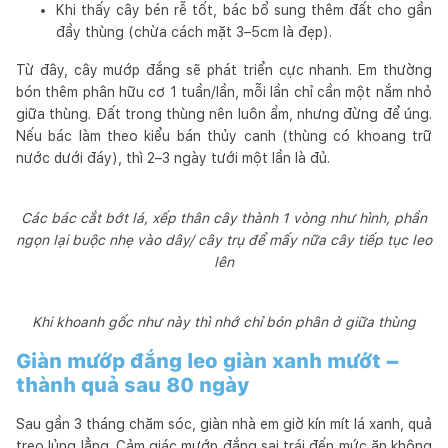
Khi thấy cây bén rễ tốt, bác bổ sung thêm đất cho gần
đầy thùng (chừa cách mặt 3–5cm là đẹp).
Từ đây, cây mướp đắng sẽ phát triển cực nhanh. Em thường
bón thêm phân hữu cơ 1 tuần/lần, mỗi lần chỉ cần một nắm nhỏ
giữa thùng. Đất trong thùng nên luôn ẩm, nhưng đừng để úng.
Nếu bác làm theo kiểu bán thủy canh (thùng có khoang trữ
nước dưới đáy), thì 2–3 ngày tưới một lần là đủ.
Các bác cắt bớt lá, xếp thân cây thành 1 vòng như hình, phần
ngọn lại buộc nhẹ vào dây/ cây trụ để mấy nữa cây tiếp tục leo
lên
Khi khoanh gốc như này thì nhớ chỉ bón phân ở giữa thùng
Giàn mướp đắng leo giàn xanh mướt –
thành quả sau 80 ngày
Sau gần 3 tháng chăm sóc, giàn nhà em giờ kín mít lá xanh, quả
treo lủng lẳng. Cảm giác mướp đắng sai trái đến mức ăn không