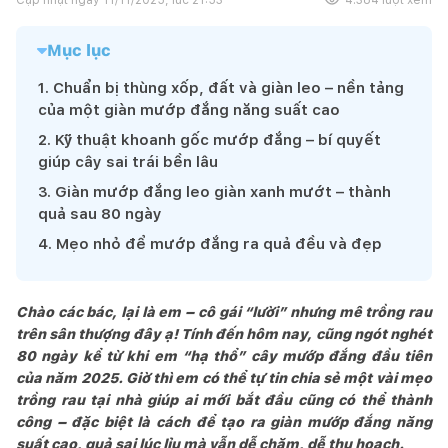
Mục lục
1
.
Chuẩn bị thùng xốp, đất và giàn leo – nền tảng
của một giàn mướp đắng năng suất cao
2
.
Kỹ thuật khoanh gốc mướp đắng – bí quyết
giúp cây sai trái bền lâu
3
.
Giàn mướp đắng leo giàn xanh mướt – thành
quả sau 80 ngày
4
.
Mẹo nhỏ để mướp đắng ra quả đều và đẹp
Chào các bác, lại là em – cô gái “lười” nhưng mê trồng rau
trên sân thượng đây ạ! Tính đến hôm nay, cũng ngót nghét
80 ngày kể từ khi em “hạ thổ” cây mướp đắng đầu tiên
của năm 2025. Giờ thì em có thể tự tin chia sẻ một vài mẹo
trồng rau tại nhà giúp ai mới bắt đầu cũng có thể thành
công – đặc biệt là cách để tạo ra giàn mướp đắng năng
suất cao, quả sai lúc lỉu mà vẫn dễ chăm, dễ thu hoạch.