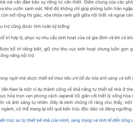
nhà mà vẫn đảm bảo sự riêng tư cần thiết. Điểm chung của các ph
p ra khu vườn xanh mát. Nhờ đó không chỉ giúp phòng luôn tràn ngập
còn mở rộng thị giác, xóa nhòa ranh giới giữa nội thất và ngoại cản
ụ trợ cũng được tính toán kỹ lưỡng:
bố trí hợp lý, phục vụ nhu cầu sinh hoạt của cả gia đình và khi có k
ược bố trí riêng biệt, giữ cho khu vực sinh hoạt chung luôn gọn g
công năng nội trợ.
ng ngôi nhà được thiết kế theo tiêu chí tối đa hóa ánh sáng và kết n
ăn Nam là một ví dụ thành công về khả năng tự thiết kế nhà ở theo
thực hóa trọn vẹn phong cách Japandi tối giản với triết lý sống hòa
n và ánh sáng tự nhiên. Đây là minh chứng rõ ràng cho thấy, một t
 ngành, có thể mang lại kết quả kiến trúc độc đáo và đáng ngưỡng
kiến trúc sư tự thiết kế nhà của mình, sang trọng và tinh tế đến từng