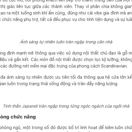
 bố cục mở, nơi phòng khách liền bếp trở thành trung tâm của mọi s
 thị giác liên tục giữa các thành viên. Thay vì phân chia không g
tạo ra một luồng sinh khí ấm cúng, đúng như cái vibe gia đình mà a
chức năng phụ trợ, tất cả đều phục vụ cho tính tiện dụng và sự luâ
Ánh sáng tự nhiên luôn tràn ngập trong căn nhà
ẳng định mạnh mẽ thông qua việc sử dụng nội thất chủ đạo là gỗ m
iệu và gắn kết. Các món đồ nội thất được chọn lọc kỹ lưỡng, khôn
các đường nét mềm mại đặc trưng của phong cách Scandinavian.
i đa ánh sáng tự nhiên được ưu tiên tối đa thông qua hệ cửa lớn kế
ian luôn trong trạng thái sống động và tràn đầy năng lượng.
Tinh thần Japandi tràn ngập trong từng ngóc ngách của ngôi nhà
hòng chức năng
hòng ngủ, một trong số đó được bố trí linh hoạt để kiêm luôn ch