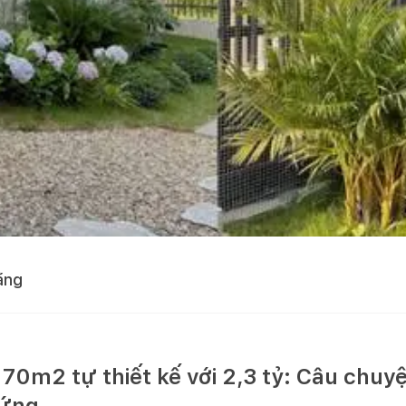
ằng
70m2 tự thiết kế với 2,3 tỷ: Câu chuy
hứng