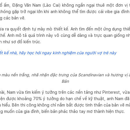
tổ ấm, Đặng Văn Nam (Lào Cai) không ngần ngại thuê một đơn vị t
chóng gặp trở ngại lớn khi anh không thể tìm được cái vibe gia đì
 các bản vẽ.
a ra quyết định tự mày mò thiết kế. Anh tìm đến một ứng dụng thiết
thế. Anh mô tả quá trình này vô cùng dễ dàng và trực quan giống nh
 như sơ đồ kiến trúc.
ết kế nhà, hãy học hỏi ngay kinh nghiệm của người vợ trẻ này
màu nền trắng, nhã nhặn đặc trưng của Scandinavian và hương vị
Bản
ài, Nam vừa tìm kiếm ý tưởng trên các nền tảng như Pinterest, vừa
 hiện được khoảng 70% ý tưởng do hạn chế về kỹ thuật, anh Nam đ
u hiểu. Bên thi công không chỉ nắm bắt được tinh thần của bản vẽ 
ng muốn của gia đình, biến bản phác thảo tay mơ thành hiện thực.