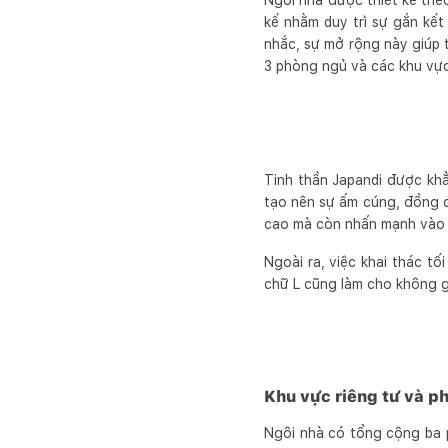
Ngôi nhà được thiết kế theo
kế nhằm duy trì sự gắn kết
nhắc, sự mở rộng này giúp 
3 phòng ngủ và các khu vực 
Tinh thần Japandi được kh
tạo nên sự ấm cúng, đồng đ
cao mà còn nhấn mạnh vào 
Ngoài ra, việc khai thác tố
chữ L cũng làm cho không g
Khu vực riêng tư và p
Ngôi nhà có tổng cộng ba p