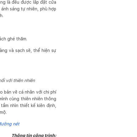
òng là đều được lắp đặt cửa
 ánh sáng tự nhiên, phù hợp
h.
hách ghé thăm.
àng và sạch sẽ, thể hiện sự
ối với thiên nhiên
 bản vẽ cá nhân với chi phí
 mình cùng thiên nhiên thông
ầm nhìn thiết kế kiên định,
 mộ.
 đường nét
Thông tin công trình: