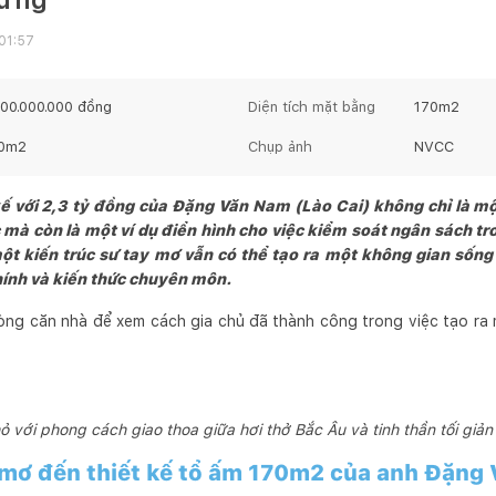
 01:57
300.000.000
đồng
Diện tích mặt bằng
170
m2
0
m2
Chụp ảnh
NVCC
ế với 2,3 tỷ đồng của Đặng Văn Nam (Lào Cai) không chỉ là mộ
mà còn là một ví dụ điển hình cho việc kiểm soát ngân sách t
ột kiến trúc sư tay mơ vẫn có thể tạo ra một không gian sống 
chính và kiến thức chuyên môn.
ng căn nhà để xem cách gia chủ đã thành công trong việc tạo ra 
 với phong cách giao thoa giữa hơi thở Bắc Âu và tinh thần tối giả
y mơ đến thiết kế tổ ấm 170m2 của anh Đặng