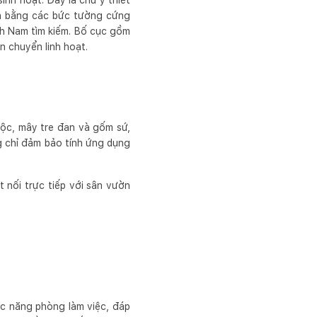
inh hoạt. Đây là chủ ý thiết
ian bằng các bức tường cứng
nh Nam tìm kiếm. Bố cục gồm
n chuyển linh hoạt.
ộc, mây tre đan và gốm sứ,
g chỉ đảm bảo tính ứng dụng
t nối trực tiếp với sân vườn
ức năng phòng làm việc, đáp