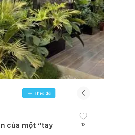
Theo dõi
ện của một “tay
13