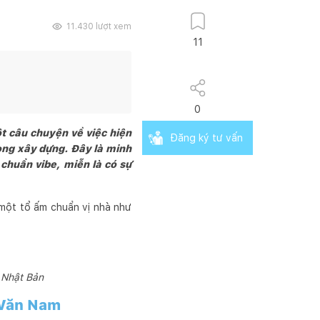
11.430
lượt xem
11
0
t câu chuyện về việc hiện
Đăng ký tư vấn
rong xây dựng. Đây là minh
chuẩn vibe, miễn là có sự
một tổ ấm chuẩn vị nhà như
n Nhật Bản
 Văn Nam