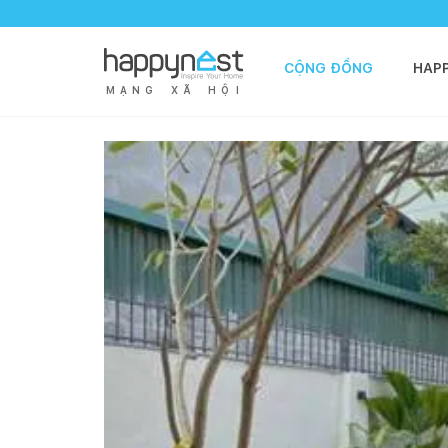
CỘNG ĐỒNG
HAP
M
Ạ
N
G
X
Ã
H
Ộ
I