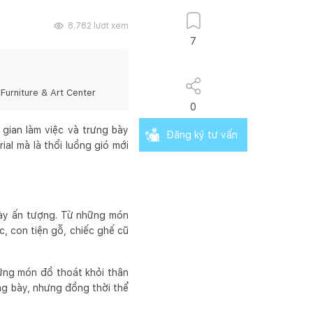
8.782
lượt xem
7
urniture & Art Center
0
gian làm việc và trưng bày
Đăng ký tư vấn
ial mà là thổi luồng gió mới
bày ấn tượng. Từ những món
c, con tiện gỗ, chiếc ghế cũ
ững món đồ thoát khỏi thân
ưng bày, nhưng đồng thời thể