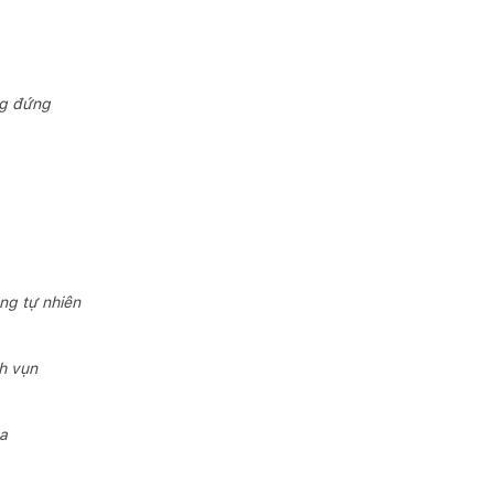
ng đứng
ng tự nhiên
ch vụn
a