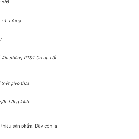
g nhã
p sát tường
u
kế Văn phòng PT&T Group nổi
 thất giao thoa
ngăn bằng kính
 thiệu sản phẩm. Đây còn là