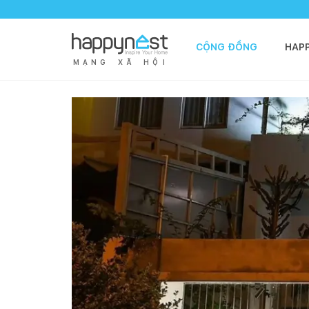
CỘNG ĐỒNG
HAP
M
Ạ
N
G
X
Ã
H
Ộ
I