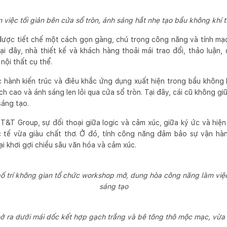
 việc tối giản bên cửa sổ tròn, ánh sáng hắt nhẹ tạo bầu không khí t
t được tiết chế một cách gọn gàng, chú trọng công năng và tính mạc
ại đây, nhà thiết kế và khách hàng thoải mái trao đổi, thảo luận
 nội thất cụ thể.
 hành kiến trúc và điêu khắc ứng dụng xuất hiện trong bầu không k
h cao và ánh sáng len lỏi qua cửa sổ tròn. Tại đây, cái cũ không giữ
sáng tạo.
T&T Group, sự đối thoại giữa logic và cảm xúc, giữa ký ức và hiện 
 tế vừa giàu chất thơ. Ở đó, tính công năng đảm bảo sự vận hà
lại khơi gợi chiều sâu văn hóa và cảm xúc.
 trí không gian tổ chức workshop mở, dung hòa công năng làm việc 
sáng tạo
ở ra dưới mái dốc kết hợp gạch trắng và bê tông thô mộc mạc, vừa