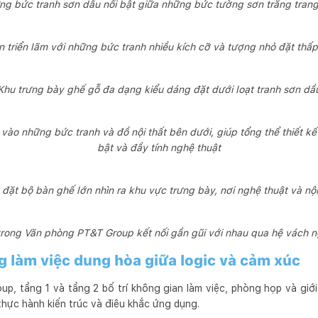
g bức tranh sơn dầu nổi bật giữa những bức tường sơn trắng tran
 triển lãm với những bức tranh nhiều kích cỡ và tượng nhỏ đặt thấ
Khu trưng bày ghế gỗ đa dạng kiểu dáng đặt dưới loạt tranh sơn dầ
vào những bức tranh và đồ nội thất bên dưới, giúp tổng thể thiết 
bật và đầy tính nghệ thuật
đặt bộ bàn ghế lớn nhìn ra khu vực trưng bày, nơi nghệ thuật và nội
rong Văn phòng PT&T Group kết nối gần gũi với nhau qua hệ vách 
g làm việc dung hòa giữa logic và cảm xúc
, tầng 1 và tầng 2 bố trí không gian làm việc, phòng họp và giới
hực hành kiến trúc và điêu khắc ứng dụng.