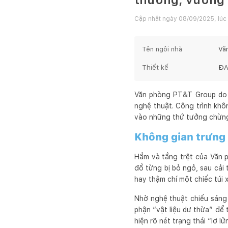
Cập nhật ngày
08/09/2025, lúc
Tên ngôi nhà
Vă
Thiết kế
ĐA
Văn phòng PT&T Group do Đ
nghệ thuật. Công trình khôn
vào những thứ tưởng chừng
Không gian trưng 
Hầm và tầng trệt của Văn 
đồ từng bị bỏ ngỏ, sau cải 
hay thậm chí một chiếc túi 
Nhờ nghệ thuật chiếu sáng
phận “vật liệu dư thừa” để 
hiện rõ nét trạng thái “lơ l