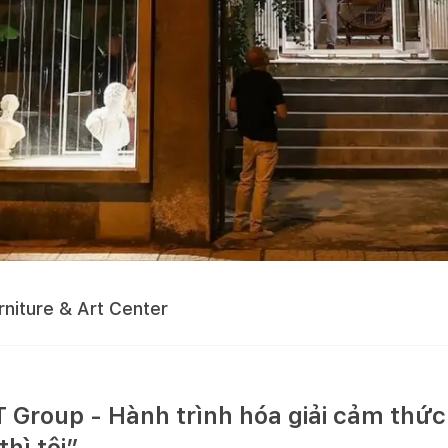
niture & Art Center
Group - Hành trình hóa giải cảm thức 
hì tội”