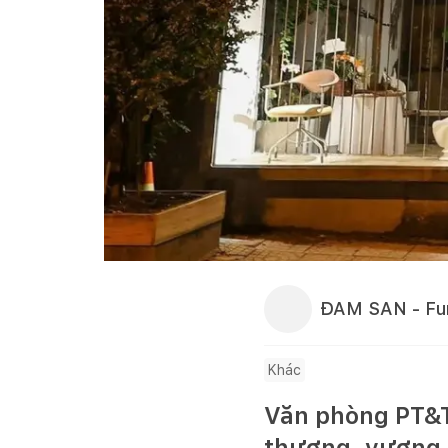
ĐAM SAN - Fur
Khác
Văn phòng PT&T 
thương, vương t