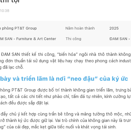
 10:38
n phòng PT&T Group
Năm hoàn thành
2025
M SAN - Furniture & Art Center
Thi công
ĐAM SAN - F
AM SAN thiết kế thi công, “biến hóa” ngôi nhà thô thành không 
g đơn thuần tái sử dụng vật liệu hay chạy theo phong cách industr
 đã lạc chỗ.
bày và triển lãm là nơi “neo đậu” của ký ức
phòng PT&T Group được bố trí thành không gian triển lãm, trưng 
tạo, tất cả các chi tiết như phào chỉ, tấm đá tự nhiên, kính cường lự
xách đều được sắp đặt lại.
 đầy chủ ý kết hợp cùng trần bê tông và mảng tường thô mộc, nh
trở thành ký ức được giữ lại. Vai trò chính của không gian này là tr
ửng” của cái đẹp, mắc kẹt giữa tiếc nuối và khát vọng tái sinh.