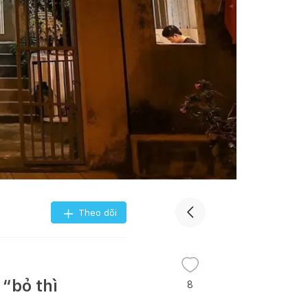
Theo dõi
“bỏ thì
8