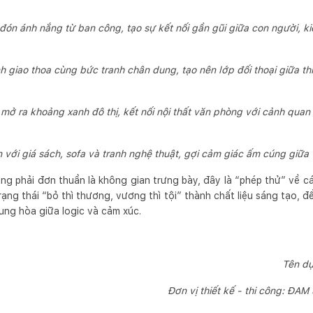
đón ánh nắng từ ban công, tạo sự kết nối gần gũi giữa con người, kiế
giao thoa cùng bức tranh chân dung, tạo nên lớp đối thoại giữa th
mở ra khoảng xanh đô thị, kết nối nội thất văn phòng với cảnh quan
 với giá sách, sofa và tranh nghệ thuật, gợi cảm giác ấm cúng giữ
 phải đơn thuần là không gian trưng bày, đây là “phép thử” về c
ạng thái “bỏ thì thương, vương thì tội” thành chất liệu sáng tạo, đ
dung hòa giữa logic và cảm xúc.
Tên d
Đơn vị thiết kế - thi công: ĐAM